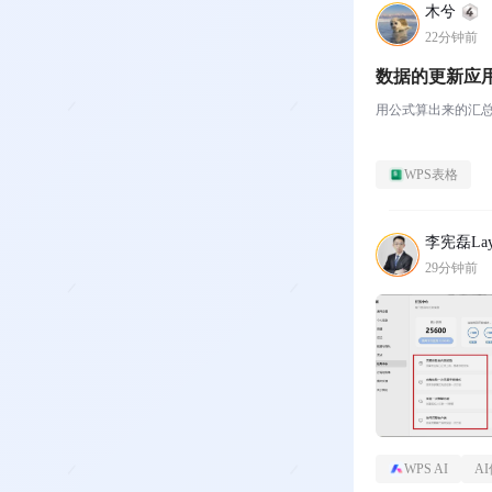
木兮
22分钟前
数据的更新应
用公式算出来的汇
WPS表格
李宪磊Lay
29分钟前
WPS AI
A