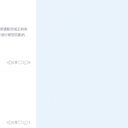
用通配符或正则表
中进行模型匹配的简
一些。❓ 痛点分析比如
分享
2
0
分享
1
1