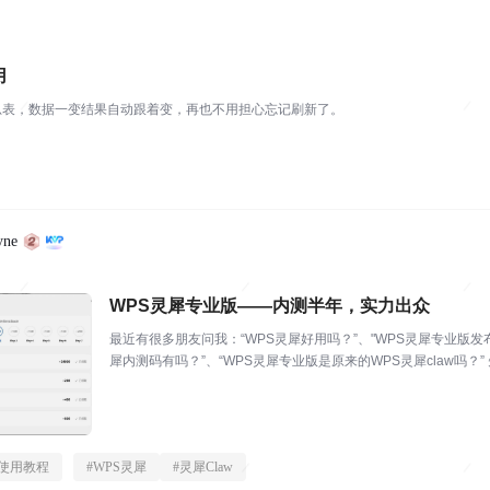
用
总表，数据一变结果自动跟着变，再也不用担心忘记刷新了。
ne
WPS灵犀专业版——内测半年，实力出众
最近有很多朋友问我：“WPS灵犀好用吗？”、"WPS灵犀专业版发布
犀内测码有吗？”、“WPS灵犀专业版是原来的WPS灵犀claw吗？” 先说下个人感受吧，
从WPS灵犀内测至今，我一直在用，左手WPS灵犀claw（之前内测时
I使用教程
#
WPS灵犀
#
灵犀Claw