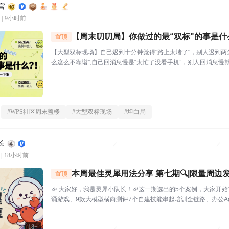
官
|
9小时前
【周末叨叨局】你做过的最“双标"的事是什
置顶
【大型双标现场】自己迟到十分钟觉得"路上太堵了"，别人迟到两
么这么不靠谱”;自己回消息慢是“太忙了没看手机”，别人回消息慢就
🔥玩法："我对自己___________,但对别人__________。
坦...
#
WPS社区周末盖楼
#
大型双标现场
#
坦白局
长
|
18小时前
本周最佳灵犀用法分享 第七期🔍|限量周边发
置顶
🎉 大家好，我是灵犀小队长！🎉这一期选出的5个案例，大家开始
诵游戏、9款大模型横向测评7个自建技能串起培训全链路、办公Ag
犀还能杀毒查木马一起来看看这一期的硬核实践——👤墨云轩一
挥，给儿子做了个古诗背...
18+