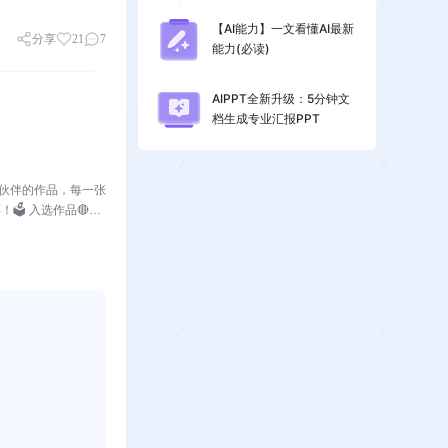
【AI能力】一文看懂AI最新
分享
21
7
能力(必读)
AIPPT全新升级：5分钟文
档生成专业汇报PPT
小伙伴的作品，每一张
️ 入选作品🔴作
：小表姐穿着家居