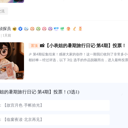
交流
区侦探员
|
1天前
📸【小表姐的暑期旅行日记·第4期】投票！
置顶
🎉 第4期征集结束！感谢大家的创作！这一期我们收到了非常多
都好棒～经过评选，以下 3位 选手的作品脱颖而出，进入最终投票！
品编号.01：【故宫月色·手帐拾光】创作者：帅羊帅提示词/思路
装，坐在在家中的书...
3+
姐的暑期旅行日记·第4期】投票！
(3选1)
1：【故宫月色·手帐拾光】
2：【临窗夜读·北京再见】