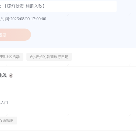
3：【暖灯伏案·相册入秋】
间:2026/08/09 12:00:00
投票
WPS社区活动
#
小表姐的暑期旅行日记
电缆
单入门
PY编辑器