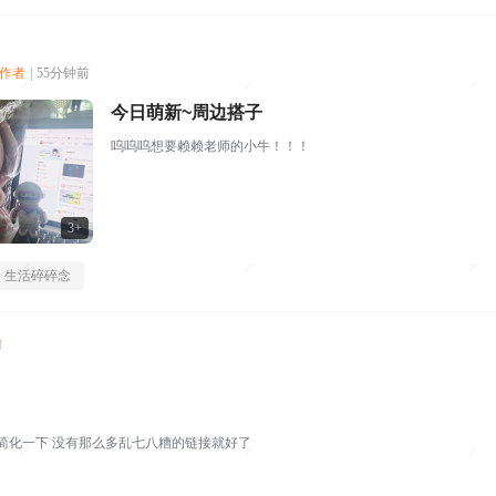
创作者
|
55分钟前
今日萌新~周边搭子
呜呜呜想要赖赖老师的小牛！！！
3+
生活碎碎念
还是WPS好用 要是简化一下 没有那么多乱七八糟的链接就好了