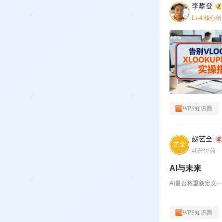
李攀登
Lv.4 核心
WPS知识圈
赵艺全
46分钟前
AI与未来
AI是否将重新定义
WPS知识圈