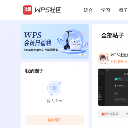
综合
学习
圈子
/
全部帖子
WPS社
社区管理员
我的圈子
暂无圈子
活动赛事
搜索圈子