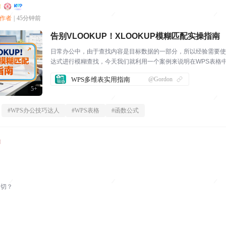
创作者
|
45分钟前
告别VLOOKUP！XLOOKUP模糊匹配实操指南
日常办公中，由于查找内容是目标数据的一部分，所以经验需要使
达式进行模糊查找，今天我们就利用一个案例来说明在WPS表格
便方法，这次我们不用VLOOKUP, 改用XLOOKUP，过程更简单
WPS多维表实用指南
@Gordon
我手上的这张表，...
5+
#
WPS办公技巧达人
#
WPS表格
#
函数公式
一切？