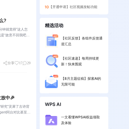
10
【开通申请】社区视频发帖功能
么?
精选活动
分钟就觉得"这人怎
是“故意不回我吧”
【社区反馈】各组件反馈通
我就是这么双标。评论区
道汇总
【社区速递】每周持续更
分享
17
29
新！快来围观
【8月主题征稿】探索AI的
无限可能
放中🎉
WPS AI
"研究"灵犀了古诗背
ent同台对比甚至灵
一文看懂WPSAI权益领取
句话让灵犀自由发
及体验