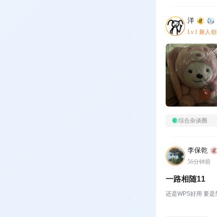
洋
Lv.1 新人
综合杂谈圈
李保乾
56分钟前
一路相随11