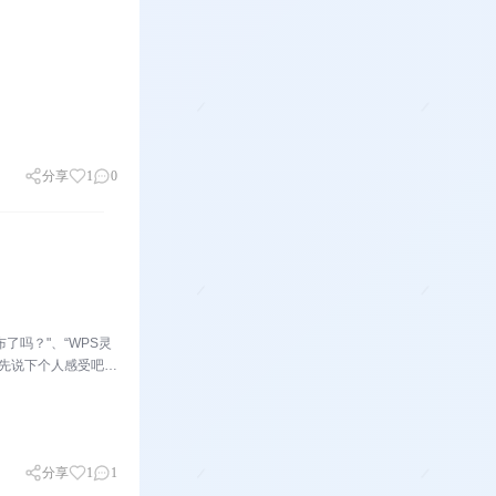
分享
1
0
了吗？"、“WPS灵
的...
分享
1
1