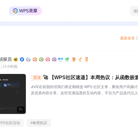
WPS Office官方社区
最新发布
区侦探员
|
21小时前
🚀 【WPS社区速递】本周热议：从函数嵌
置顶
这期社区创作者太会了！
✍️写在前面的话我们将定期精选 WPS 社区文章，聚焦用户高频
及优质内容分享。这些充满温度的互动内容，不仅为产品迭代注入
起官方与用户的双向沟通桥梁，每一份分享都值得被看见与珍视。⭐
S社区（bbs.wps....
7+
WPS社区活动
#
每周热议