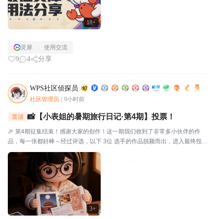
18+
灵犀
使用交流
9
4
分享
WPS社区侦探员
社区管理员
|
9小时前
📸【小表姐的暑期旅行日记·第4期】投票！
置顶
🎉 第4期征集结束！感谢大家的创作！这一期我们收到了非常多小伙伴的作
品，每一张都好棒～经过评选，以下 3位 选手的作品脱颖而出，进入最终投
票！🗳️ 入选作品🔴作品编号.01：【故宫月色·手帐拾光】创作者：帅羊帅提示
词/思路：小表姐穿着家居装，坐在在家中的书...
3+