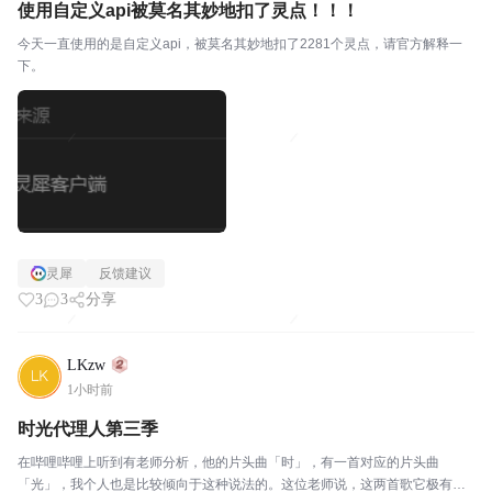
使用自定义api被莫名其妙地扣了灵点！！！
今天一直使用的是自定义api，被莫名其妙地扣了2281个灵点，请官方解释一
下。
灵犀
反馈建议
3
3
分享
LKzw
1小时前
时光代理人第三季
在哔哩哔哩上听到有老师分析，他的片头曲「时」，有一首对应的片头曲
「光」，我个人也是比较倾向于这种说法的。这位老师说，这两首歌它极有可