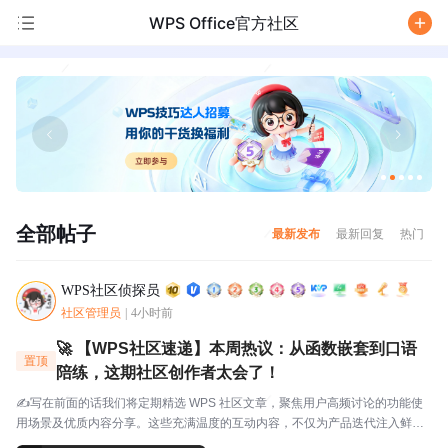
WPS Office官方社区
/
全部帖子
最新发布
最新回复
热门
WPS社区侦探员
社区管理员
|
4小时前
🚀 【WPS社区速递】本周热议：从函数嵌套到口语
置顶
陪练，这期社区创作者太会了！
✍️写在前面的话我们将定期精选 WPS 社区文章，聚焦用户高频讨论的功能使
用场景及优质内容分享。这些充满温度的互动内容，不仅为产品迭代注入鲜活
灵感，更搭建起官方与用户的双向沟通桥梁，每一份分享都值得被看见与珍