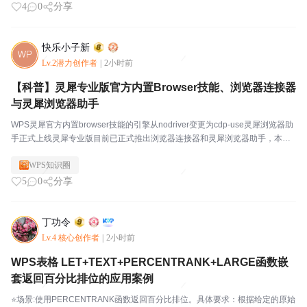
4
0
分享
快乐小子新
Lv.2潜力创作者
|
2小时前
【科普】灵犀专业版官方内置Browser技能、浏览器连接器
与灵犀浏览器助手
WPS灵犀官方内置browser技能的引擎从nodriver变更为cdp-use灵犀浏览器助
手正式上线灵犀专业版目前已正式推出浏览器连接器和灵犀浏览器助手，本文
对此进行深度解析。一、概述用户向灵犀发出指令——"打开 bbs.wps.cn，捕获
WPS知识圈
首页帖子标题"...
5
0
分享
丁功令
Lv.4 核心创作者
|
2小时前
WPS表格 LET+TEXT+PERCENTRANK+LARGE函数嵌
套返回百分比排位的应用案例
⭐场景:使用PERCENTRANK函数返回百分比排位。具体要求：根据给定的原始