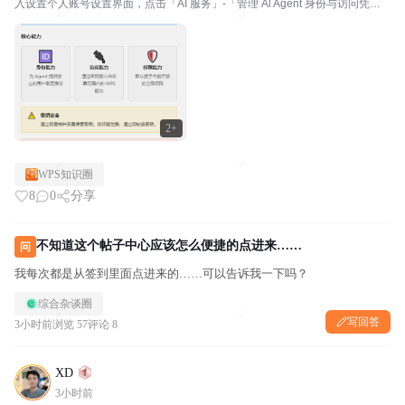
入设置个人账号设置界面，点击「AI 服务」-「管理 Al Agent 身份与访问凭证」
-「管理」即可进入设置界面。2026 年飞书、钉钉、企业微信、WPS 几乎同时
开源 CLI...
2+
WPS知识圈
8
0
分享
不知道这个帖子中心应该怎么便捷的点进来……
问
我每次都是从签到里面点进来的……可以告诉我一下吗？
综合杂谈圈
写回答
3小时前
浏览 57
评论 8
XD
3小时前