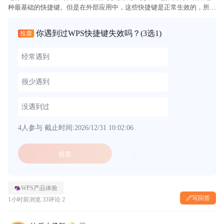
种最基础的快捷键。但是在外部应用中，这些快捷键是正常生效的，所以
根本不存在和某个其他热键冲突的情况。如果将WPS关闭再重新进入，能
够恢复正常一小段时间，使用后又会出现类似情况，一直这样!!!...
你遇到过WPS快捷键失效吗？
(3选1)
投票
经常遇到
很少遇到
没遇到过
4人参与
截止时间:2026/12/31 10:02:06
投票
WPS产品体验
写回答
1小时前
浏览 33
评论 2