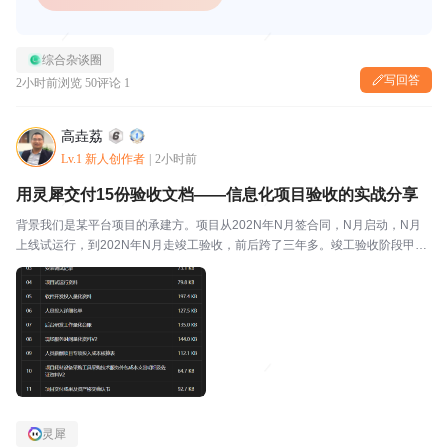
综合杂谈圈
写回答
2小时前
浏览 50
评论 1
高垚荔
Lv.1 新人创作者
|
2小时前
用灵犀交付15份验收文档——信息化项目验收的实战分享
背景我们是某平台项目的承建方。项目从202N年N月签合同，N月启动，N月
上线试运行，到202N年N月走竣工验收，前后跨了三年多。竣工验收阶段甲方
要求提交一整套结算资料，加起来十五份文档，覆盖从开发设计到运维台账的
全链条。这十五份文档要是全靠人工写，光是理清...
灵犀