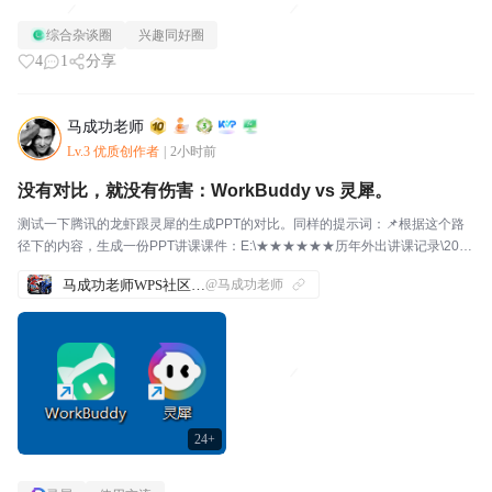
能节拍相同，时长相同。是一首能互相融合的歌。在mv里，程小时时抱住的虚
综合杂谈圈
兴趣同好圈
影，可能在「光」里就站着路光。给我的感觉就是片头曲很温...
4
1
分享
马成功老师
Lv.3 优质创作者
|
2小时前
没有对比，就没有伤害：WorkBuddy vs 灵犀。
测试一下腾讯的龙虾跟灵犀的生成PPT的对比。同样的提示词：📌根据这个路
径下的内容，生成一份PPT讲课课件：E:\★★★★★★历年外出讲课记录\2026
讲课大全\2026-8-11延安课程\3、WPS【表格】专项练习腾讯竟然用了：等的
马成功老师WPS社区发帖合集
@马成功老师
人心烦意乱的。看看生成的...
24+