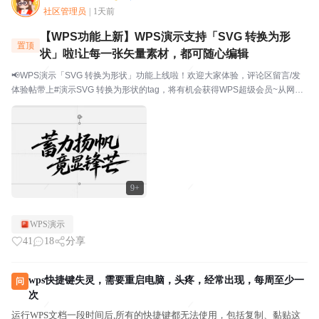
社区管理员
|
1天前
【WPS功能上新】WPS演示支持「SVG 转换为形
置顶
状」啦!让每一张矢量素材，都可随心编辑
📢WPS演示「SVG 转换为形状」功能上线啦！欢迎大家体验，评论区留言/发
体验帖带上#演示SVG 转换为形状的tag，将有机会获得WPS超级会员~从网上
下载了矢量图标，导入 PPT 后发现颜色改不了、大小没法调？用 AI 生成了艺
术字 SVG，想微调某个笔...
9+
WPS演示
41
18
分享
wps快捷键失灵，需要重启电脑，头疼，经常出现，每周至少一
问
次
运行WPS文档一段时间后,所有的快捷键都无法使用，包括复制、黏贴这