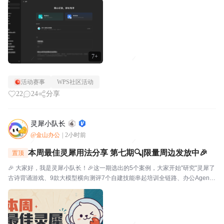
视。⭐关于WPS社区WPS社区（bbs.wps....
7+
活动赛事
WPS社区活动
22
24
分享
灵犀小队长
@金山办公
|
2小时前
本周最佳灵犀用法分享 第七期🔍|限量周边发放中🎉
置顶
🎉 大家好，我是灵犀小队长！🎉这一期选出的5个案例，大家开始"研究"灵犀了
古诗背诵游戏、9款大模型横向测评7个自建技能串起培训全链路、办公Agent
同台对比甚至灵犀还能杀毒查木马一起来看看这一期的硬核实践——👤墨云轩
一句话让灵犀自由发挥，给儿子做了个古诗背...