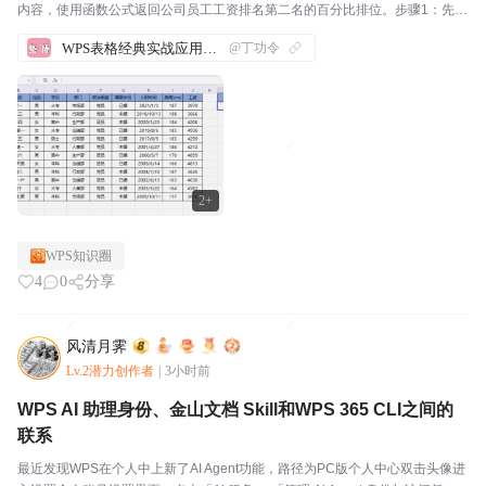
内容，使用函数公式返回公司员工工资排名第二名的百分比排位。步骤1：先打
开WPS软件，新建一份表格，并输入相应的内容。如下图所示：我们来实际操
WPS表格经典实战应用案例汇总
@丁功令
作一下，帮助大家理解这几个函数。步骤2...
2+
WPS知识圈
4
0
分享
风清月霁
Lv.2潜力创作者
|
3小时前
WPS AI 助理身份、金山文档 Skill和WPS 365 CLI之间的
联系
最近发现WPS在个人中上新了AI Agent功能，路径为PC版个人中心双击头像进