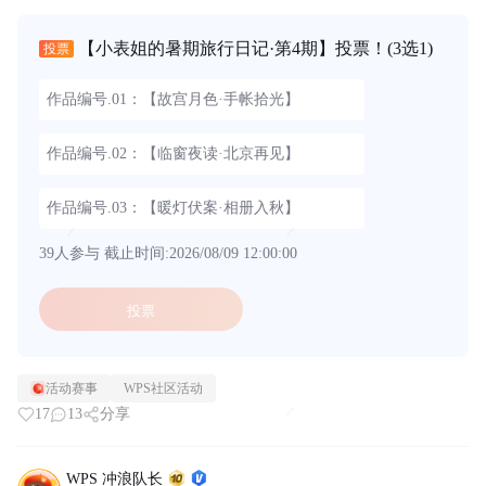
【小表姐的暑期旅行日记·第4期】投票！
(3选1)
投票
作品编号.01：【故宫月色·手帐拾光】
作品编号.02：【临窗夜读·北京再见】
作品编号.03：【暖灯伏案·相册入秋】
39人参与
截止时间:2026/08/09 12:00:00
投票
活动赛事
WPS社区活动
17
13
分享
WPS 冲浪队长