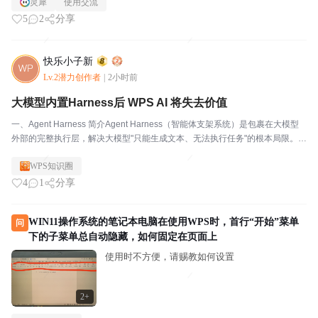
灵犀
使用交流
5
2
分享
快乐小子新
Lv.2潜力创作者
|
2小时前
大模型内置Harness后 WPS AI 将失去价值
一、Agent Harness 简介Agent Harness（智能体支架系统）是包裹在大模型
外部的完整执行层，解决大模型"只能生成文本、无法执行任务"的根本局限。H
arness Engineering（约束工程/驾驭工程）是围绕这一执行层构建的系统性工
WPS知识圈
程...
4
1
分享
WIN11操作系统的笔记本电脑在使用WPS时，首行“开始”菜单
问
下的子菜单总自动隐藏，如何固定在页面上
使用时不方便，请赐教如何设置
2+