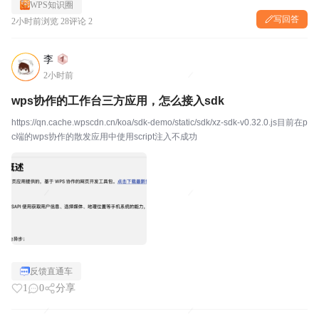
WPS知识圈
写回答
2小时前
浏览 28
评论 2
李
2小时前
wps协作的工作台三方应用，怎么接入sdk
https://qn.cache.wpscdn.cn/koa/sdk-demo/static/sdk/xz-sdk-v0.32.0.js目前在p
c端的wps协作的散发应用中使用script注入不成功
反馈直通车
1
0
分享