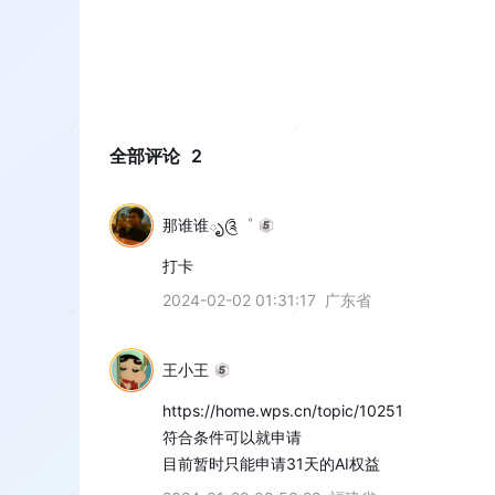
全部评论
2
那谁谁ృ༊゜
打卡
2024-02-02 01:31:17
广东省
王小王
https://home.wps.cn/topic/10251

符合条件可以就申请

目前暂时只能申请31天的AI权益