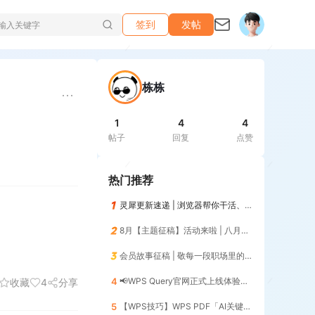
签到
发帖
栋栋
1
4
4
帖子
回复
点赞
热门推荐
灵犀更新速递 | 浏览器帮你干活、记住你的习惯，越用越懂你😎
8月【主题征稿】活动来啦 | 八月AI人，探索AI的无限可能！
会员故事征稿 | 敬每一段职场里的「最佳搭档」
4
📢WPS Query官网正式上线体验📢 | 暨第12期零基础入门（添加列）
收藏
4
分享
5
【WPS技巧】WPS PDF「AI关键信息」一键提取核心数据