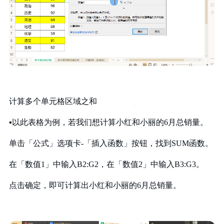
计算
多个单元格区域之
和
▪
以此表格为例，若我们想计算
小红和小丽的
6
月总销量。
单击「公式」选项卡
-
「插入函数」按钮，找到
SUM
函数
。
在「数值
1
」中输入
B2:G2
，在「数值
2
」中输入
B3:G3
。
点击确定，即可计算出小红和小丽的
6
月总销量
。