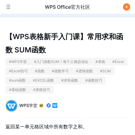
WPS Office官方社区
/
【WPS表格新手入门课】常用求和函
数 SUM函数
#
WPS学堂
#
入门函数SUM！每个人都必须会
#
表格
#
Excel
#
Excel技巧
#
函数
#
函数学习
#
逻辑函数
#
SUM
#
sum函数
#
EXCEL函数
#
求和函数
#
函数技巧
#
基础函数
#
表格技巧
WPS学堂
返回某一单元格区域中所有数字之和。