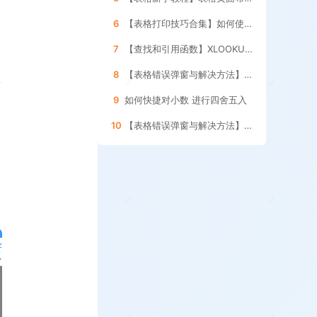
6
【表格打印技巧合集】如何使用表格的 分页预览功能
7
【查找和引用函数】XLOOKUP函数的 使用方法
8
【表格错误弹窗与解决方法】如何处理引用其它表格 数据更新的提示框
9
如何快捷对小数 进行四舍五入
10
【表格错误弹窗与解决方法】如何删除表格内的 空格和空白字符