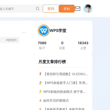
签到
发帖
WPS学堂
#
校组织
7086
0
18343
帖子
回复
点赞
月度文章排行榜
【查找和引用函数】VLOOKUP函数 查询指定条件的结果
【WPS表格新手入门课】常用求和函数 SUM函数
WPS表格的阅读模式 便于查找表格
4
如何开启护眼模式
5
【表格新手教程】表格页面布局 调整与设置