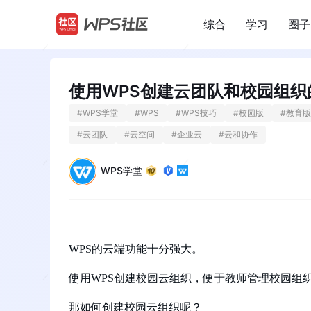
综合
学习
圈子
/
使用WPS创建云团队和校园组织
#
WPS学堂
#
WPS
#
WPS技巧
#
校园版
#
教育版
#
云团队
#
云空间
#
企业云
#
云和协作
WPS学堂
WPS的云端功能十分强大。
使用WPS创建校园云组织，便于教师管理校园组
那如何创建校园云组织呢？