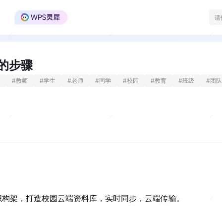
WPS Office官方社区
的步骤
#
教师
#
学生
#
老师
#
同学
#
校园
#
教育
#
班级
#
团队
织构架，打造校园云端资料库，实时同步，云端传输。