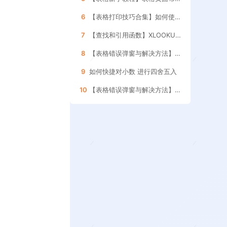
6
【表格打印技巧合集】如何使用表格的 分页预览功能
7
【查找和引用函数】XLOOKUP函数的 使用方法
8
【表格错误弹窗与解决方法】如何处理引用其它表格 数据更新的提示框
9
如何快捷对小数 进行四舍五入
10
【表格错误弹窗与解决方法】如何删除表格内的 空格和空白字符