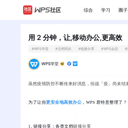
综合
学习
圈子
/
用 2 分钟，让,移动办公,更高效
#
WPS学堂
#
文档同步
#
链接分享
#
WPS会议
#
WPS学堂
虽然疫情防控不断传来好消息，但战「疫」尚未结
为了让你
更安全地高效办公
，WPS 君特意整理了
1. 链接分享：各类文档
链接分享