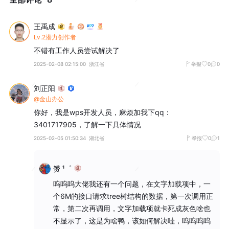
王禹成
Lv.2潜力创作者
不错有工作人员尝试解决了
2025-02-08 02:15:00
浙江省
举报
0
0
刘正阳
@金山办公
你好，我是wps开发人员，麻烦加我下qq：
3401717905，了解一下具体情况
2025-02-05 01:50:34
湖北省
举报
0
1
赟 ¹゜
呜呜呜大佬我还有一个问题，在文字加载项中，一
个6M的接口请求tree树结构的数据，第一次调用正
常，第二次再调用，文字加载项就卡死成灰色啥也
不显示了，这是为啥鸭，该如何解决哇，呜呜呜呜