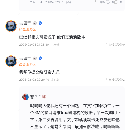
2025-04-02 10:48:23
·
江苏省
举报
0
0
吉四宝
@金山办公
已经和相关研发说了 他们更新新版本
2025-02-04 21:28:30
广东省
举报
0
0
吉四宝
@金山办公
我帮你提交给研发人员
2025-02-02 22:20:40
山东省
举报
0
2
赟 ¹゜
呜呜呜大佬我还有一个问题，在文字加载项中，一
个6M的接口请求tree树结构的数据，第一次调用正
常，第二次再调用，文字加载项就卡死成灰色啥也
不显示了，这是为啥鸭，该如何解决哇，呜呜呜呜