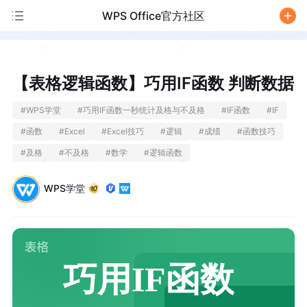
WPS Office官方社区
/
【表格逻辑函数】巧用IF函数 判断数据
#
WPS学堂
#
巧用IF函数一秒统计及格与不及格
#
IF函数
#
IF
#
函数
#
Excel
#
Excel技巧
#
逻辑
#
成绩
#
函数技巧
#
及格
#
不及格
#
数学
#
逻辑函数
WPS学堂
巧用IF函数