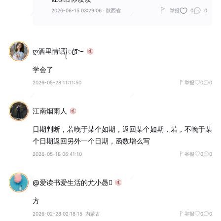
2026-06-15 03:29:06
·
陕西省
举报
0
0
ღ酒里情话᭄ꦿ࿐
学会了
2026-05-28 11:11:50
举报
0
0
江南烟雨人
日期判断，若晚于某个如期，返回某个如期，若，不晚于某
个日期返回另外一个日期，函数增么写
2026-05-18 06:41:10
举报
0
0
@爱读书爱生活的尤小愚
方
2026-02-28 02:18:15
内蒙古
举报
0
0