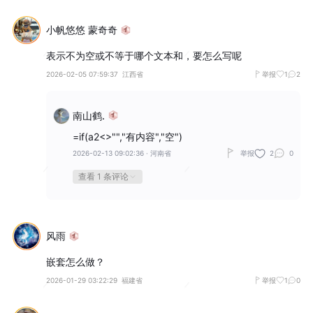
小帆悠悠 蒙奇奇
表示不为空或不等于哪个文本和，要怎么写呢
2026-02-05 07:59:37
江西省
举报
1
2
南山鹤.
=if(a2<>"","有内容","空")
2026-02-13 09:02:36
·
河南省
举报
2
0
查看 1 条评论
风雨
嵌套怎么做？
2026-01-29 03:22:29
福建省
举报
1
0