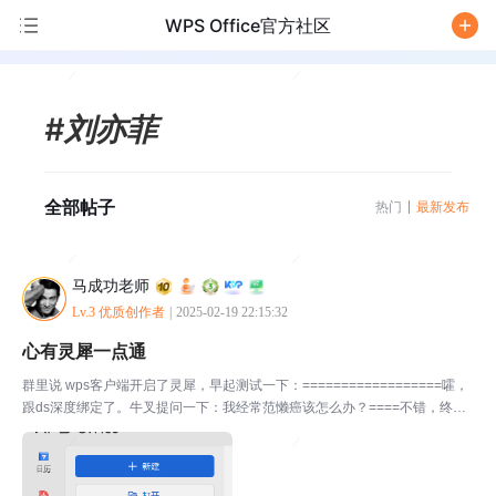
WPS Office官方社区
/
#刘亦菲
全部帖子
热门
最新发布
马成功老师
Lv.3 优质创作者
|
2025-02-19 22:15:32
心有灵犀一点通
群里说 wps客户端开启了灵犀，早起测试一下：==================嚯，
跟ds深度绑定了。牛叉提问一下：我经常范懒癌该怎么办？====不错，终于
支持上传文件分析。牛牛牛生成一个思维导图试试：生成个PPT玩玩：可以下
载下来：写份小说：帮我生成一...