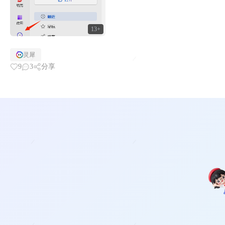
13+
灵犀
9
3
分享