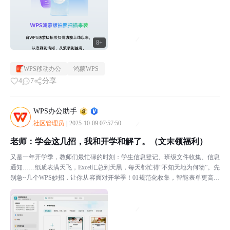
8+
WPS移动办公
鸿蒙WPS
4
7
分享
WPS办公助手
社区管理员
|
2025-10-09 07:57:50
老师：学会这几招，我和开学和解了。（文末领福利）
又是一年开学季，教师们最忙碌的时刻：学生信息登记、班级文件收集、信息
通知……纸质表满天飞，Excel汇总到天黑，每天都忙得“不知天地为何物”。先
别急~几个WPS妙招，让你从容面对开学季！01规范化收集，智能表单更高效
校服尺码登记、新生报名登记、身份材料收集...