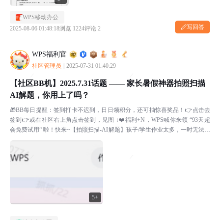
WPS移动办公
写回答
2025-08-06 01:48:18
浏览 1224
评论 2
WPS福利官
社区管理员
|
2025-07-31 01:40:29
【社区BB机】2025.7.31话题 —— 家长暑假神器拍照扫描
AI解题，你用上了吗？
🎁BB每日提醒：签到打卡不迟到，日日领积分，还可抽惊喜奖品！👉点击去
签到👉或在社区右上角点击签到，见图 ↓❤️福利+N，WPS喊你来领 “93天超
会免费试用“ 啦！快来~【拍照扫描-AI解题】孩子/学生作业太多，一时无法快
速检查？作业习题越来越卷，家长如何...
5+