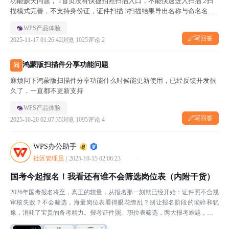
功能缺失问题， 1首页没有快捷拍照扫描入口，不能快速进入扫描 2扫
描模式完善，不支持身份证，证件扫描 3扫描结果导出名称与命名名称
不一致 4扫描结果无法直接以PDF 分享给钉钉或者微信 希望能进一步适
WPS产品体验
配优化对标扫描全能王
写回答
2025-11-17 01:26:42
浏览 1025
评论 2
鸿蒙版扫描件分享功能问题
问
麻烦问下鸿蒙版扫描件分享功能什么时候能更新使用，已经反馈开发很
久了，一直都不更新支持
WPS产品体验
写回答
2025-10-20 02:07:35
浏览 1095
评论 4
WPS办公助手
社区管理员
|
2025-10-15 02:06:23
国考今起报名！我看还有谁不会筛选岗位表（内附干货）
2026年国考报名将至，真正的较量，从报名那一刻就已经开始：证件照不合规
审核失败？不会筛选，海量岗位表看得眼花缭乱？别让报名阶段的琐碎和犹
豫，消耗了宝贵的备考精力。报考证件照、职位表筛选，两大报考难题，用W
PS一站式搞定，帮你把时间省下来冲刺刷题。01一台...