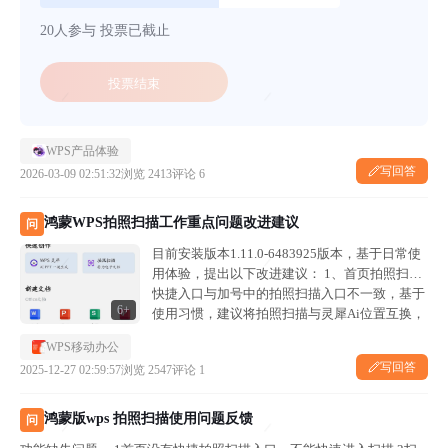
20人参与
投票已截止
投票结束
WPS产品体验
写回答
2026-03-09 02:51:32
浏览 2413
评论 6
鸿蒙WPS拍照扫描工作重点问题改进建议
问
目前安装版本1.11.0-6483925版本，基于日常使
用体验，提出以下改进建议： 1、首页拍照扫描
快捷入口与加号中的拍照扫描入口不一致，基于
6+
使用习惯，建议将拍照扫描与灵犀Ai位置互换，
多数人习惯右手操作点击拍照扫描，如图 2、扫
WPS移动办公
描效果改进，一是对文件边缘...
写回答
2025-12-27 02:59:57
浏览 2547
评论 1
鸿蒙版wps 拍照扫描使用问题反馈
问