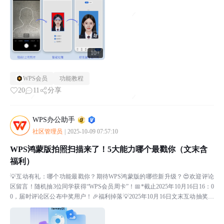
10+
WPS会员
功能教程
20
11
分享
WPS办公助手
社区管理员
|
2025-10-09 07:57:10
WPS鸿蒙版拍照扫描来了！5大能力哪个最戳你（文末含
福利）
💡互动有礼：哪个功能最戳你？期待WPS鸿蒙版的哪些新升级？😍欢迎评论
区留言！随机抽3位同学获得“WPS会员周卡”！📅*截止2025年10月16日16：0
0，届时评论区公布中奖用户！🎉福利掉落💡2025年10月16日文末互动抽奖规
则：随机抽3位同学获得“WP...