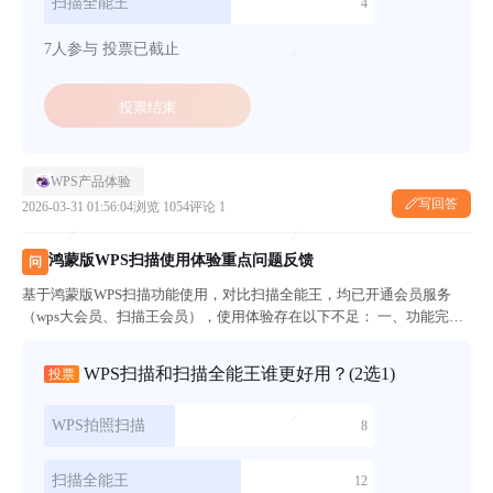
扫描全能王
4
7人参与
投票已截止
投票结束
WPS产品体验
写回答
2026-03-31 01:56:04
浏览 1054
评论 1
鸿蒙版WPS扫描使用体验重点问题反馈
问
基于鸿蒙版WPS扫描功能使用，对比扫描全能王，均已开通会员服务
（wps大会员、扫描王会员），使用体验存在以下不足： 一、功能完善
方面 1、扫描结果默认有限存至云端，扫描结果呈现慢，且无法直接以
PDF分享发送给微信、钉钉，需先导出文件，导出过程会改变原文件
WPS扫描和扫描全能王谁更好用？
(2选1)
投票
命...
WPS拍照扫描
8
扫描全能王
12