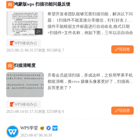
鸿蒙版wps 扫描功能问题反馈
问
希望开发者团队能够完善扫描功能，解决以下问
题： 1扫描件不能直接分享微信，钉钉好友 2扫
描件不能根据文件标题进行自动命名,格式日期
2+
+扫描件+文件名称，例如下图，三年以后自动命
名为20250821-扫描件-关于宁菠县三股水光伏发
WPS移动办公
电项目 4＃光伏区马桑湾进场道...
写回答
2025-08-21 06:35:57
浏览 3913
评论 7
扫描清晰度
问
开着会员超清扫描，弄成这样，之前用苹果手机
都挺清晰，换vivo 摄像头像素更好了，扫描画质
反而更差了？
WPS移动办公
写回答
2025-08-14 01:17:31
浏览 3253
评论 6
WPS学堂
2025-08-07 06:16:39