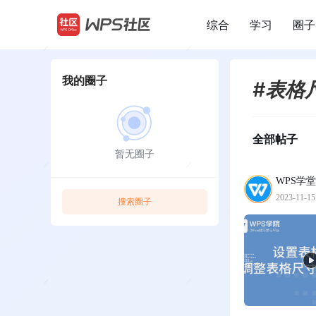
综合
学习
圈子
/
我的圈子
#表格
全部帖子
暂无圈子
WPS学堂
2023-11-15
搜索圈子