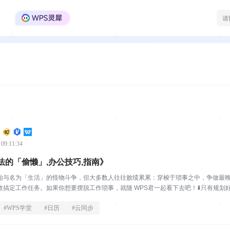
WPS Office官方社区
 09:11:34
法的「偷懒」,办公技巧,指南》
始与名为「生活」的怪物斗争，但大多数人往往败绩累累：穿梭于琐事之中，争做最
搞定工作任务。如果你想要摆脱工作琐事，就随 WPS君一起看下去吧！⬇️只有规划好今
#
WPS学堂
#
日历
#
云同步