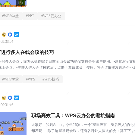
16+
#
WPS学堂
#
PPT
#
WPS云办公
 09:33:04
PT进行多人在线会议的技巧
接开启多人会议，该怎么操作呢？目前金山会议功能仅支持企业账户使用。▪以此演示文
线上会议。▪主讲人进入会议模式后，点击「邀请成员」按钮。将会议链接发送给企业成员
#
WPS学堂
#
WPS
#
WPS技巧
 09:31:46
职场高效工具：WPS云办公的避坑指南
大家好，我叫Anna，今年26岁，一个“家里没矿、身后没人”
却发现......除了这些常规会议，还有各种让人恼火的会：算了