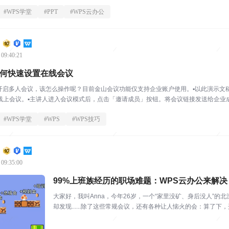
#
WPS学堂
#
PPT
#
WPS云办公
 09:40:21
如何快速设置在线会议
接开启多人会议，该怎么操作呢？目前金山会议功能仅支持企业账户使用。▪以此演示文
线上会议。▪主讲人进入会议模式后，点击「邀请成员」按钮。将会议链接发送给企业成员
#
WPS学堂
#
WPS
#
WPS技巧
 09:35:00
99%上班族经历的职场难题：WPS云办公来解决
大家好，我叫Anna，今年26岁，一个“家里没矿、身后没人”
却发现......除了这些常规会议，还有各种让人恼火的会：算了
会就好...