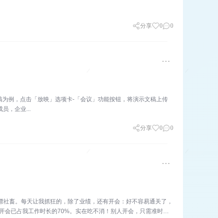
分享
0
0
稿为例，点击「放映」选项卡-「会议」功能按钮，将演示文稿上传
，企业...
分享
0
0
的北漂社畜。每天让我抓狂的，除了业绩，还有开会：好不容易通关了，
下，开会已占我工作时长的70%。实在吃不消！别人开会，只需准时参