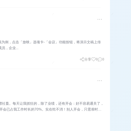
稿为例，点击「放映」选项卡-「会议」功能按钮，将演示文稿上传
，企业...
分享
0
0
的北漂社畜。每天让我抓狂的，除了业绩，还有开会：好不容易通关了，
下，开会已占我工作时长的70%。实在吃不消！别人开会，只需准时参