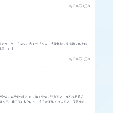
分享
1
0
稿为例，点击「放映」选项卡-「会议」功能按钮，将演示文稿上传
，企业...
分享
0
0
的北漂社畜。每天让我抓狂的，除了业绩，还有开会：好不容易通关了，
下，开会已占我工作时长的70%。实在吃不消！别人开会，只需准时参