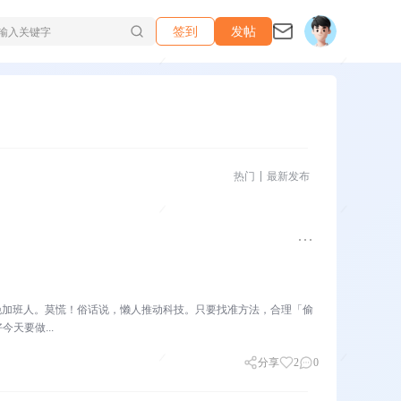
签到
发帖
热门
最新发布
晚加班人。莫慌！俗话说，懒人推动科技。只要找准方法，合理「偷
天要做...
分享
2
0