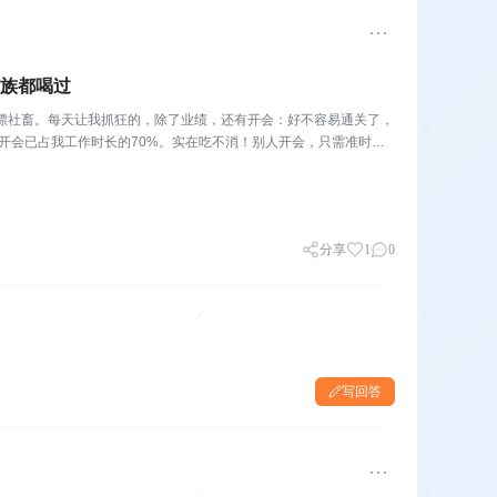
班族都喝过
的北漂社畜。每天让我抓狂的，除了业绩，还有开会：好不容易通关了，
下，开会已占我工作时长的70%。实在吃不消！别人开会，只需准时参
分享
1
0
写回答