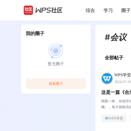
综合
学习
圈子
/
我的圈子
#会议
全部帖子
暂无圈子
WPS学堂
2024-07-19
搜索圈子
这是一篇《合
两眼一睁，你就开
懒」，每天都能高效
WPS学堂