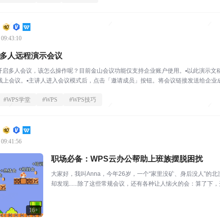
 09:43:10
展多人远程演示会议
接开启多人会议，该怎么操作呢？目前金山会议功能仅支持企业账户使用。▪以此演示文
线上会议。▪主讲人进入会议模式后，点击「邀请成员」按钮。将会议链接发送给企业成员
#
WPS学堂
#
WPS
#
WPS技巧
 09:41:56
职场必备：WPS云办公帮助上班族摆脱困扰
大家好，我叫Anna，今年26岁，一个“家里没矿、身后没人”
却发现......除了这些常规会议，还有各种让人恼火的会：算了
会就好...
16+