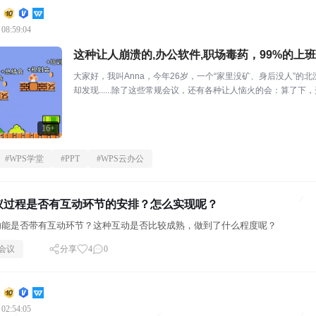
 08:59:04
这种让人崩溃的,办公软件,职场毒药，99%的上
大家好，我叫Anna，今年26岁，一个“家里没矿、身后没人”
却发现......除了这些常规会议，还有各种让人恼火的会：算了
会就好...
16+
#
WPS学堂
#
PPT
#
WPS云办公
议过程是否有互动环节的安排？怎么实现呢？
功能是否带有互动环节？这种互动是否比较成熟，做到了什么程度呢？
会议
分享
4
0
 02:54:05