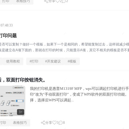
打印
表格技巧
分享
2
2
 07:48:33
打印问题
是否可以复制？做好一个模板，如果下一个是相同的，希望能复制过去，这样就减少
板是建立在A项下面的，那就在打印的时候，只能显示A项，其它不相关的模板是否不要显
使用教程
#
打印
#
开发建议
#
模板
后，双面打印按钮消失。
我的打印机是惠普M1319F MFP，wps可以调起打印机进
印”改为“手动双面打印”，变成了WPS软件的双面打印功能
择，选择后WPS可以调起...
3+
打印
表格技巧
分享
3
8