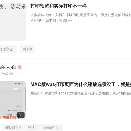
打印预览和实际打印不一样
求救各位大佬，文档在排版的时候是正常的，但是在预览的时候
么处理？ 如下图，谢谢啦~
打印预览
#
打印
的小小白
 09:47:09
MAC版wps打印页面为什么缩放选项没了，就
系统打印对话框和edge的对话框都是有这个选项的，就wps的
3+
#
PDF打印
#
打印
#
缩放打印