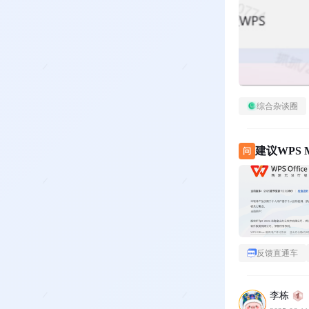
综合杂谈圈
建议WPS
问
反馈直通车
李栋