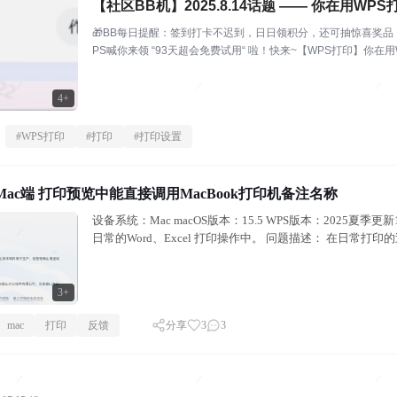
【社区BB机】2025.8.14话题 —— 你在用W
🎁BB每日提醒：签到打卡不迟到，日日领积分，还可抽惊喜奖品！
PS喊你来领 “93天超会免费试用“ 啦！快来~【WPS打印】
什么珍...
4+
#
WPS打印
#
打印
#
打印设置
 Mac端 打印预览中能直接调用MacBook打印机备注名称
设备系统：Mac macOS版本：15.5 WPS版本：2025夏季更
日常的Word、Excel 打印操作中。 问题描述： 在日常打
3+
mac
打印
反馈
分享
3
3