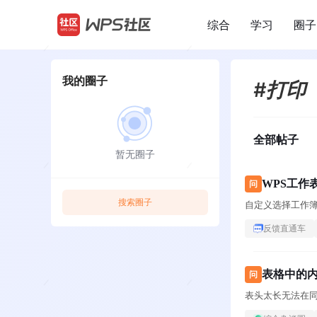
综合
学习
圈子
/
我的圈子
#打印
全部帖子
暂无圈子
WPS工作
问
搜索圈子
自定义选择工作簿
反馈直通车
表格中的
问
表头太长无法在