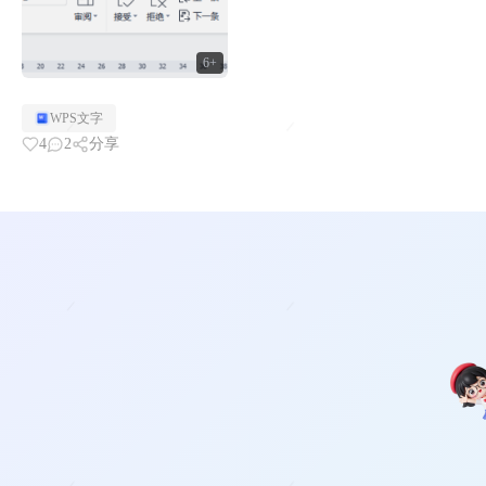
6+
WPS文字
4
2
分享