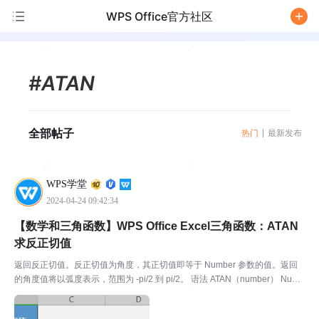
WPS Office官方社区
/
#ATAN
全部帖子
热门
最新发布
WPS学堂
2024-04-24 09:42:34
【数学和三角函数】WPS Office Excel三角函数：ATAN
求反正切值
返回反正切值。反正切值为角度，其正切值即等于 Number 参数的值。返回
的角度值将以弧度表示，范围为 -pi/2 到 pi/2。 语法 ATAN（number） Numb
er 角度的正切值。 说明 若要用度表示反正切值，请将结果再乘以 180/PI() ...