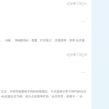
分享
9
1
…N稿， 终稿阶段4：查重，打印装订，开题答辩，答辩 从开题
分享
0
0
正文，不同学校都有不同的排版规定。今天就来分享下WPS的论文
▪以此篇论文为例，依次点击菜单栏的「会员专享」选项卡 -「论文