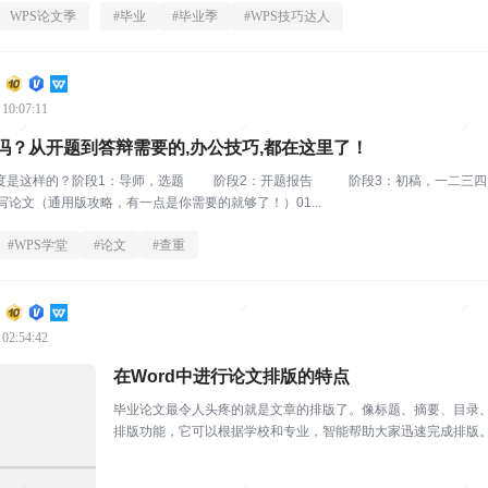
WPS论文季
#
毕业
#
毕业季
#
WPS技巧达人
 10:07:11
吗？从开题到答辩需要的,办公技巧,都在这里了！
度是这样的？阶段1：导师，选题 阶段2：开题报告 阶段3：初稿，一二三四…
写论文（通用版攻略，有一点是你需要的就够了！）01...
#
WPS学堂
#
论文
#
查重
 02:54:42
在Word中进行论文排版的特点
毕业论文最令人头疼的就是文章的排版了。像标题、摘要、目录、
排版功能，它可以根据学校和专业，智能帮助大家迅速完成排版。
排版」按钮。 ▪在...