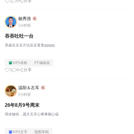
2
0
分享
杨秀强
5小时前
吞吞吐吐一台
亲戚去去去方法反反复复ggggg
WPS表格
PY编辑器
3
0
分享
温阳＆左耳
5小时前
26年8月9号周末
周末愉快，愿天天开心事事顺心😃
WPS文字
视图审阅