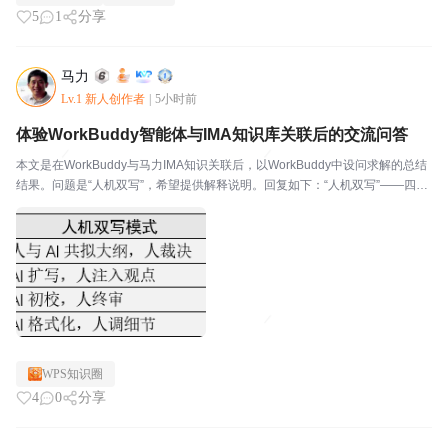
5
1
分享
马力
Lv.1 新人创作者
|
5小时前
体验WorkBuddy智能体与IMA知识库关联后的交流问答
本文是在WorkBuddy与马力IMA知识关联后，以WorkBuddy中设问求解的总结
结果。问题是“人机双写”，希望提供解释说明。回复如下：“人机双写”——四字
极简，涵义极深一、 剥开概念外壳：人机双写的三层本质(一) 表面层人和AI轮
流写一份文档，最后拼...
WPS知识圈
4
0
分享