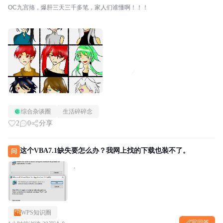
OC九宫挌，爆肝三天三千多笔，家人们谁懂啊！！！
综合杂谈圈
生活碎碎念
2
0
分享
这个VBA7.1缺失要怎么办？我网上找的下载也装不了。
问
.
WPS知识圈
写回答