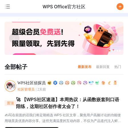
WPS Office官方社区
/
全部帖子
最新发布
最新回复
热门
WPS社区侦探员
社区管理员
|
2天前
🚀 【WPS社区速递】本周热议：从函数嵌套到口语
置顶
陪练，这期社区创作者太会了！
✍️写在前面的话我们将定期精选 WPS 社区文章，聚焦用户高频讨论的功能使
用场景及优质内容分享。这些充满温度的互动内容，不仅为产品迭代注入鲜活
灵感，更搭建起官方与用户的双向沟通桥梁，每一份分享都值得被看见与珍