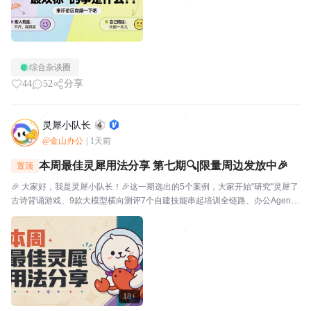
综合杂谈圈
44
52
分享
灵犀小队长
@金山办公
|
1天前
本周最佳灵犀用法分享 第七期🔍|限量周边发放中🎉
置顶
🎉 大家好，我是灵犀小队长！🎉这一期选出的5个案例，大家开始"研究"灵犀了
古诗背诵游戏、9款大模型横向测评7个自建技能串起培训全链路、办公Agent
同台对比甚至灵犀还能杀毒查木马一起来看看这一期的硬核实践——👤墨云轩
一句话让灵犀自由发挥，给儿子做了个古诗背...
18+