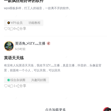
一款疯狂给好评的软件
wps模板多样，打工人的福音，一款离不开的软件。
WPS会员
功能教程
3
0
分享
英语角乄JZY灬主播
6小时前
英语天天练
有没有人玩英语天天练，我名字JZY灬主播，真是主播，抖音的，头像蓝背
景，前面有一个小人，可以关我，可以回关
综合杂谈圈
兴趣同好圈
4
1
分享
点击加载更多