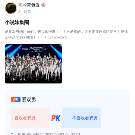
高冷荷包蛋
3小时前
小说妹集圈
爱看双男的姐妹们，来我这报道！！！不爱看的，请不要在评论区发言！爱死
水千丞的188男团！！！！😘😘😘😘😘
爱双男
喜欢看双男
不喜欢看双男
7人参与
截止时间:2031/02/03 04:23:01