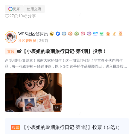
灵犀
使用交流
27
10
分享
WPS社区侦探员
社区管理员
|
2天前
📸【小表姐的暑期旅行日记·第4期】投票！
置顶
🎉 第4期征集结束！感谢大家的创作！这一期我们收到了非常多小伙伴的作
品，每一张都好棒～经过评选，以下 3位 选手的作品脱颖而出，进入最终投
票！🗳️ 入选作品🔴作品编号.01：【故宫月色·手帐拾光】创作者：帅羊帅提示
词/思路：小表姐穿着家居装，坐在在家中的书...
3+
【小表姐的暑期旅行日记·第4期】投票！
(3选1)
投票