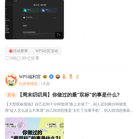
视。⭐关于WPS社区WPS社区（bbs.wps....
7+
活动赛事
WPS社区活动
106
39
分享
WPS福利官
社区管理员
|
1天前
【周末叨叨局】你做过的最“双标"的事是什么?
置顶
【大型双标现场】自己迟到十分钟觉得"路上太堵了"，别人迟到两分钟就觉
得"这人怎么这么不靠谱”;自己回消息慢是“太忙了没看手机”，别人回消息慢就是
“故意不回我吧”🔥玩法："我对自己___________,但对别人__________。我就
是这么双标。评论区坦...