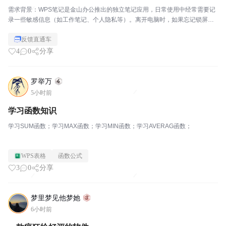
需求背景：WPS笔记是金山办公推出的独立笔记应用，日常使用中经常需要记
录一些敏感信息（如工作笔记、个人隐私等）。离开电脑时，如果忘记锁屏，
笔记内容容易被他人看到。建议：希望WPS笔记能像印象笔记、有道云笔记那
反馈直通车
样，增加"启动密码"或"应用锁"功能，每次打开W...
4
0
分享
罗举万
5小时前
学习函数知识
学习SUM函数；学习MAX函数；学习MIN函数；学习AVERAG函数；
WPS表格
函数公式
3
0
分享
梦里梦见他梦她
6小时前