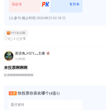
高起专
专升本
2人参与
截止时间:2026/08/23 02:18:55
WPS知识圈
4
1
分享
英语角乄JZY灬主播
5小时前
来投票啊啊啊
投票啊啊啊啊啊啊啊啊
快投票你喜欢哪个
(4选1)
投票
蛋仔派对