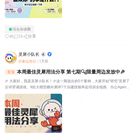
综合杂谈圈
41
51
分享
灵犀小队长
@金山办公
|
1天前
本周最佳灵犀用法分享 第七期🔍|限量周边发放中🎉
置顶
🎉 大家好，我是灵犀小队长！🎉这一期选出的5个案例，大家开始"研究"灵犀了
古诗背诵游戏、9款大模型横向测评7个自建技能串起培训全链路、办公Agent
同台对比甚至灵犀还能杀毒查木马一起来看看这一期的硬核实践——👤墨云轩
一句话让灵犀自由发挥，给儿子做了个古诗背...
18+