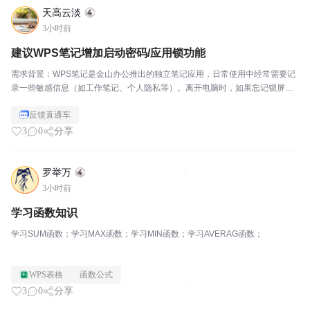
天高云淡
3小时前
建议WPS笔记增加启动密码/应用锁功能
需求背景：WPS笔记是金山办公推出的独立笔记应用，日常使用中经常需要记
录一些敏感信息（如工作笔记、个人隐私等）。离开电脑时，如果忘记锁屏，
笔记内容容易被他人看到。建议：希望WPS笔记能像印象笔记、有道云笔记那
反馈直通车
样，增加"启动密码"或"应用锁"功能，每次打开W...
3
0
分享
罗举万
3小时前
学习函数知识
学习SUM函数；学习MAX函数；学习MIN函数；学习AVERAG函数；
WPS表格
函数公式
3
0
分享