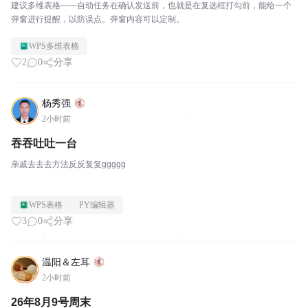
建议多维表格——自动任务在确认发送前，也就是在复选框打勾前，能给一个
弹窗进行提醒，以防误点。弹窗内容可以定制。
WPS多维表格
2
0
分享
杨秀强
2小时前
吞吞吐吐一台
亲戚去去去方法反反复复ggggg
WPS表格
PY编辑器
3
0
分享
温阳＆左耳
2小时前
26年8月9号周末