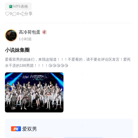
WPS表格
0
0
分享
高冷荷包蛋
1小时前
小说妹集圈
爱看双男的姐妹们，来我这报道！！！不爱看的，请不要在评论区发言！爱死
水千丞的188男团！！！！😘😘😘😘😘
爱双男