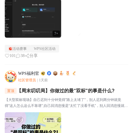
视。⭐关于WPS社区WPS社区（bbs.wps....
7+
活动赛事
WPS社区活动
101
38
分享
WPS福利官
社区管理员
|
1天前
【周末叨叨局】你做过的最“双标"的事是什么?
置顶
【大型双标现场】自己迟到十分钟觉得"路上太堵了"，别人迟到两分钟就觉
得"这人怎么这么不靠谱”;自己回消息慢是“太忙了没看手机”，别人回消息慢就是
“故意不回我吧”🔥玩法："我对自己___________,但对别人__________。我就
是这么双标。评论区坦...