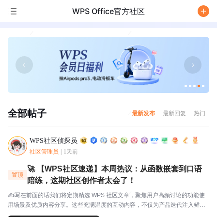
WPS Office官方社区
/
全部帖子
最新发布
最新回复
热门
WPS社区侦探员
社区管理员
|
1天前
🚀 【WPS社区速递】本周热议：从函数嵌套到口语
置顶
陪练，这期社区创作者太会了！
✍️写在前面的话我们将定期精选 WPS 社区文章，聚焦用户高频讨论的功能使
用场景及优质内容分享。这些充满温度的互动内容，不仅为产品迭代注入鲜活
灵感，更搭建起官方与用户的双向沟通桥梁，每一份分享都值得被看见与珍