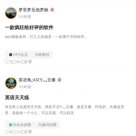
梦里梦见他梦她
3小时前
一款疯狂给好评的软件
wps模板多样，打工人的福音，一款离不开的软件。
WPS会员
功能教程
3
0
分享
英语角乄JZY灬主播
3小时前
英语天天练
有没有人玩英语天天练，我名字JZY灬主播，真是主播，抖音的，头像蓝背
景，前面有一个小人，可以关我，可以回关
综合杂谈圈
兴趣同好圈
4
1
分享