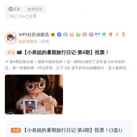
灵犀
使用交流
26
10
分享
WPS社区侦探员
社区管理员
|
2天前
📸【小表姐的暑期旅行日记·第4期】投票！
置顶
🎉 第4期征集结束！感谢大家的创作！这一期我们收到了非常多小伙伴的作
品，每一张都好棒～经过评选，以下 3位 选手的作品脱颖而出，进入最终投
票！🗳️ 入选作品🔴作品编号.01：【故宫月色·手帐拾光】创作者：帅羊帅提示
词/思路：小表姐穿着家居装，坐在在家中的书...
3+
【小表姐的暑期旅行日记·第4期】投票！
(3选1)
投票