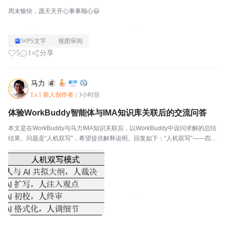
周末愉快，愿天天开心事事顺心😃
WPS文字
视图审阅
5
1
分享
马力
Lv.1 新人创作者
|
3小时前
体验WorkBuddy智能体与IMA知识库关联后的交流问答
本文是在WorkBuddy与马力IMA知识关联后，以WorkBuddy中设问求解的总结
结果。问题是“人机双写”，希望提供解释说明。回复如下：“人机双写”——四字
极简，涵义极深一、 剥开概念外壳：人机双写的三层本质(一) 表面层人和AI轮
流写一份文档，最后拼...