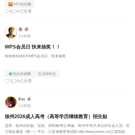
WPS知识圈
4
0
分享
丧
3小时前
WPS会员日 快来抽奖！！
哈哈哈哈哈8月WPS会员日。快来抽奖
综合杂谈圈
生活碎碎念
3
0
分享
Kay
3小时前
徐州2026成人高考（高等学历继续教育）招生贴
适用：徐州在职族、宝妈、评职称∕考公考编、高中∕中专∕大专以外社会人员。官
方报名通道（唯一）平台：江苏省教育考试院 http://www.jseea.cn(江苏院校）