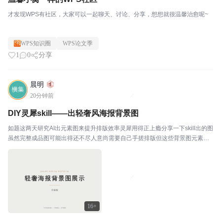
才发现WPS有社区，大家可以一起聊天、讨论、分享，想想就很温馨治愈呢~
WPS知识圈
WPS论文季
1
0
分享
晨明
20分钟前
DIY灵犀skill——出轻奢风海报背景图
如题这两天研究AI出元素图来提升排版效率灵犀用得正上瘾分享一下skill出的图
虽然完整成品图可能出得还不尽人意尚需要自己手搓排版但这些背景图元素还
是很惊艳的PS：本贴图片均为灵犀出图后 又让它自己做的一份轻奢版PPT
16+