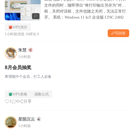
文件的同时，随即弹出“将打印输出另存为”对话
框，关闭对话框，文件也随之关闭，无法正常打
2+
开。 系统：Windows 11 IoT 企业版 LTSC 24H2
26100.3775 64位 软件：金山WPS...
WPS演示
写回答
1小时前
浏览 16
评论 0
朱慧
1小时前
8月会员抽奖
希望能中个会员，打工人必备
WPS表格
函数公式
1
0
分享
星陨沉云
1小时前