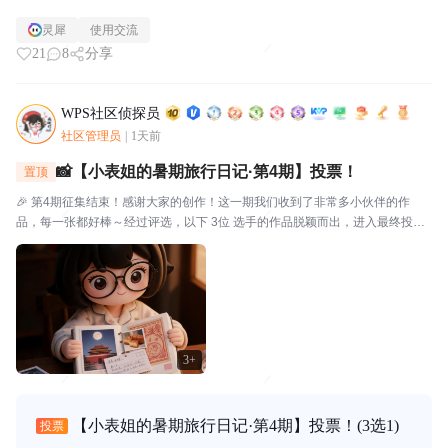
灵犀
使用交流
21
8
分享
WPS社区侦探员
社区管理员
|
1天前
📸【小表姐的暑期旅行日记·第4期】投票！
置顶
🎉 第4期征集结束！感谢大家的创作！这一期我们收到了非常多小伙伴的作
品，每一张都好棒～经过评选，以下 3位 选手的作品脱颖而出，进入最终投
票！🗳️ 入选作品🔴作品编号.01：【故宫月色·手帐拾光】创作者：帅羊帅提示
词/思路：小表姐穿着家居装，坐在在家中的书...
3+
【小表姐的暑期旅行日记·第4期】投票！
(3选1)
投票