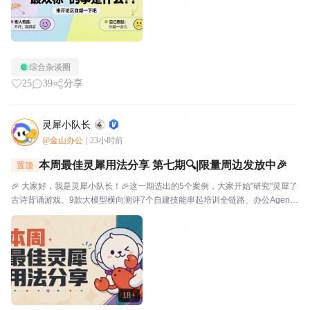
综合杂谈圈
25
39
分享
灵犀小队长
@金山办公
|
23小时前
本周最佳灵犀用法分享 第七期🔍|限量周边发放中🎉
置顶
🎉 大家好，我是灵犀小队长！🎉这一期选出的5个案例，大家开始"研究"灵犀了
古诗背诵游戏、9款大模型横向测评7个自建技能串起培训全链路、办公Agent
同台对比甚至灵犀还能杀毒查木马一起来看看这一期的硬核实践——👤墨云轩
一句话让灵犀自由发挥，给儿子做了个古诗背...
18+