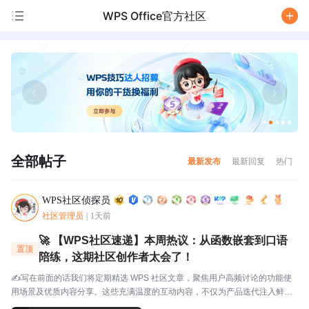
WPS Office官方社区
/
全部帖子
最新发布
最新回复
热门
WPS社区侦探员
社区管理员
|
1天前
🚀 【WPS社区速递】本周热议：从函数嵌套到口语
置顶
陪练，这期社区创作者太会了！
✍️写在前面的话我们将定期精选 WPS 社区文章，聚焦用户高频讨论的功能使
用场景及优质内容分享。这些充满温度的互动内容，不仅为产品迭代注入鲜活
灵感，更搭建起官方与用户的双向沟通桥梁，每一份分享都值得被看见与珍