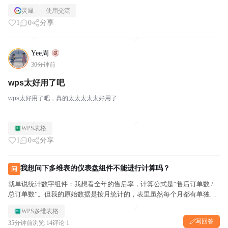
灵犀
使用交流
1
0
分享
Yee周
30分钟前
wps太好用了吧
wps太好用了吧，真的太太太太太好用了
WPS表格
1
0
分享
我想问下多维表的仪表盘组件不能进行计算吗？
问
就单说统计数字组件：我想看全年的售后率，计算公式是“售后订单数 /
总订单数”。但我的原始数据是按月统计的，表里虽然每个月都有单独的
售后率，可这个统计组件只支持求和、计数、平均值这类基础聚合方式，
WPS多维表格
没办法直接算出全年的售后率。 我也想过单独建一张全年售后率的...
写回答
35分钟前
浏览 14
评论 1