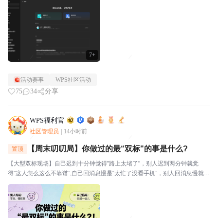
视。⭐关于WPS社区WPS社区（bbs.wps....
7+
活动赛事
WPS社区活动
75
34
分享
WPS福利官
社区管理员
|
14小时前
【周末叨叨局】你做过的最“双标"的事是什么?
置顶
【大型双标现场】自己迟到十分钟觉得"路上太堵了"，别人迟到两分钟就觉
得"这人怎么这么不靠谱”;自己回消息慢是“太忙了没看手机”，别人回消息慢就是
“故意不回我吧”🔥玩法："我对自己___________,但对别人__________。我就
是这么双标。评论区坦...