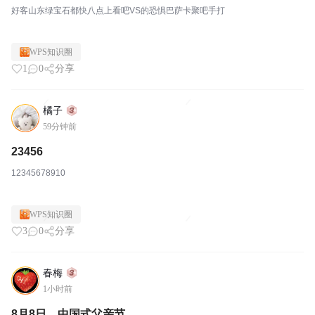
好客山东绿宝石都快八点上看吧VS的恐惧巴萨卡聚吧手打
WPS知识圈
1
0
分享
橘子
59分钟前
23456
12345678910
WPS知识圈
3
0
分享
春梅
1小时前
8月8日，中国式父亲节