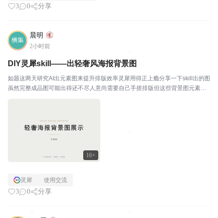
3
0
分享
晨明
2小时前
DIY灵犀skill——出轻奢风海报背景图
如题这两天研究AI出元素图来提升排版效率灵犀用得正上瘾分享一下skill出的图
虽然完整成品图可能出得还不尽人意尚需要自己手搓排版但这些背景图元素还
是很惊艳的PS：本贴图片均为灵犀出图后 又让它自己做的一份轻奢版PPT
16+
灵犀
使用交流
3
0
分享