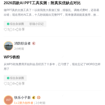
2026四款AI PPT工具实测：附真实优缺点对比
做PPT真的太挑工具了！以前我熬大夜做汇报，排版乱、调格式费时，还容易
出错；现在用对AI工具，十几秒就能出完整PPT，简单微调就能直接用，效率
直接翻倍。最近很多人问我：WPS AI、ChatPPT、Gamma、豆包PPT、迅捷A
综合杂谈圈
职场小日记
I PPT到底该怎么选？说实...
3
1
分享
消防职业者
2小时前
WPS铁粉
从WPS初免费用开始到会员经历了十多年，已习惯了，现在忘记了WORD怎样
用了
综合杂谈圈
2
0
分享
快乐小子新
Lv.2潜力创作者
|
2小时前