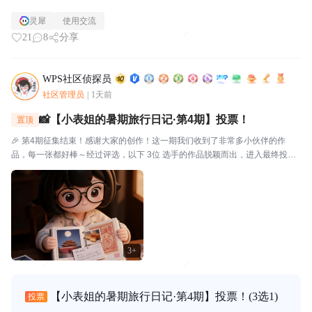
灵犀
使用交流
21
8
分享
WPS社区侦探员
社区管理员
|
1天前
📸【小表姐的暑期旅行日记·第4期】投票！
置顶
🎉 第4期征集结束！感谢大家的创作！这一期我们收到了非常多小伙伴的作
品，每一张都好棒～经过评选，以下 3位 选手的作品脱颖而出，进入最终投
票！🗳️ 入选作品🔴作品编号.01：【故宫月色·手帐拾光】创作者：帅羊帅提示
词/思路：小表姐穿着家居装，坐在在家中的书...
3+
【小表姐的暑期旅行日记·第4期】投票！
(3选1)
投票