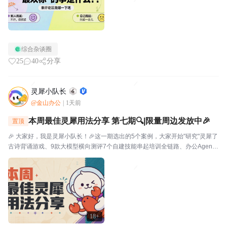
综合杂谈圈
25
40
分享
灵犀小队长
@金山办公
|
1天前
本周最佳灵犀用法分享 第七期🔍|限量周边发放中🎉
置顶
🎉 大家好，我是灵犀小队长！🎉这一期选出的5个案例，大家开始"研究"灵犀了
古诗背诵游戏、9款大模型横向测评7个自建技能串起培训全链路、办公Agent
同台对比甚至灵犀还能杀毒查木马一起来看看这一期的硬核实践——👤墨云轩
一句话让灵犀自由发挥，给儿子做了个古诗背...
18+