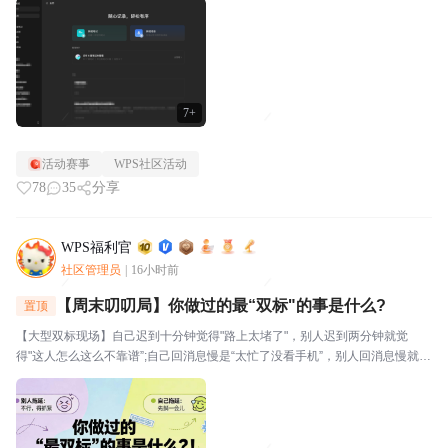
视。⭐关于WPS社区WPS社区（bbs.wps....
7+
活动赛事
WPS社区活动
78
35
分享
WPS福利官
社区管理员
|
16小时前
【周末叨叨局】你做过的最“双标"的事是什么?
置顶
【大型双标现场】自己迟到十分钟觉得"路上太堵了"，别人迟到两分钟就觉
得"这人怎么这么不靠谱”;自己回消息慢是“太忙了没看手机”，别人回消息慢就是
“故意不回我吧”🔥玩法："我对自己___________,但对别人__________。我就
是这么双标。评论区坦...