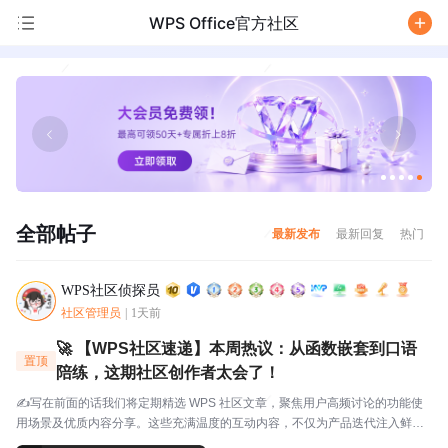
WPS Office官方社区
/
全部帖子
最新发布
最新回复
热门
WPS社区侦探员
社区管理员
|
1天前
🚀 【WPS社区速递】本周热议：从函数嵌套到口语
置顶
陪练，这期社区创作者太会了！
✍️写在前面的话我们将定期精选 WPS 社区文章，聚焦用户高频讨论的功能使
用场景及优质内容分享。这些充满温度的互动内容，不仅为产品迭代注入鲜活
灵感，更搭建起官方与用户的双向沟通桥梁，每一份分享都值得被看见与珍