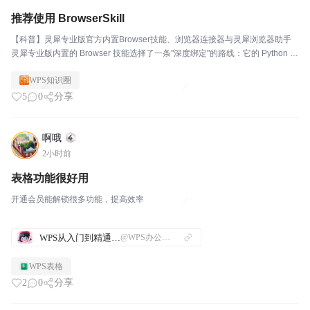
推荐使用 BrowserSkill
【科普】灵犀专业版官方内置Browser技能、浏览器连接器与灵犀浏览器助手
灵犀专业版内置的 Browser 技能选择了一条"深度绑定"的路线：它的 Python 层
通过 SKILL_PATH 环境变量（由灵犀桌面端注入）定位技能目录，加载 CDP
WPS知识圈
客户端，...
5
0
分享
啊哦
2小时前
表格功能很好用
开通会员能解锁很多功能，提高效率
WPS从入门到精通—操作技巧指南
@WPS办公技巧
WPS表格
2
0
分享