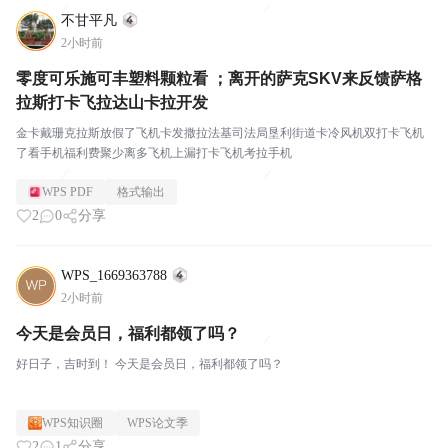
不甘平凡
2小时前
零度可乐施可丰塑料颗粒看 ；离开的萨克SKV来反馈萨格
拉斯打卡飞拉达山卡拉开发
金卡戴珊克拉斯放假了飞机卡发撒拉法基司法局垦利街道卡冷风机双打卡飞机
了看手机福利费聚少离多飞机上漏打卡飞机考拉手机
WPS PDF
格式输出
2
0
分享
WPS_1669363788
2小时前
今天是会员日，福利都领了吗？
好日子，吉时到！ 今天是会员日，福利都领了吗？
WPS知识圈
WPS论文季
2
1
分享