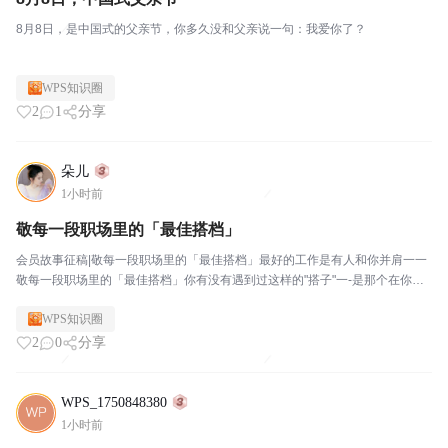
8月8日，是中国式的父亲节，你多久没和父亲说一句：我爱你了？
WPS知识圈
2
1
分享
朵儿
1小时前
敬每一段职场里的「最佳搭档」
会员故事征稿|敬每一段职场里的「最佳搭档」最好的工作是有人和你并肩一一
敬每一段职场里的「最佳搭档」你有没有遇到过这样的"搭子"一-是那个在你加
班到深夜时，默默给你点了杯奶茶的同事;是那个在你被需求追着跑时，帮你挡
WPS知识圈
了一刀的项目经理;是那个看到你表格里有个公式...
2
0
分享
WPS_1750848380
1小时前