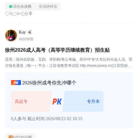
综合杂谈圈
生活碎碎念
0
0
分享
Kay
46分钟前
徐州2026成人高考（高等学历继续教育）招生贴
适用：徐州在职族、宝妈、评职称∕考公考编、高中∕中专∕大专以外社会人员。官
方报名通道（唯一）平台：江苏省教育考试院 http://www.jseea.cn(江苏院校）
齐鲁医药学院在山东省教育考试院 http://www.sdzk.cn填报时间轴 （2026...
2026徐州成考你先冲哪个
高起专
专升本
0人参与
截止时间:2026/08/23 02:18:55
WPS知识圈