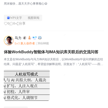
周末愉快，愿天天开心事事顺心😃
WPS文字
视图审阅
0
0
分享
马力
Lv.1 新人创作者
|
39分钟前
体验WorkBuddy智能体与IMA知识库关联后的交流问答
本文是在WorkBuddy与马力IMA知识关联后，以WorkBuddy中设问求解的总结
结果。问题是“人机双写”，希望提供解释说明。回复如下：“人机双写”——四字
极简，涵义极深一、 剥开概念外壳：人机双写的三层本质(一) 表面层人和AI轮
流写一份文档，最后拼...