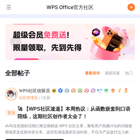
WPS Office官方社区
/
全部帖子
最新发布
最新回复
热门
WPS社区侦探员
社区管理员
|
1天前
🚀 【WPS社区速递】本周热议：从函数嵌套到口语
置顶
陪练，这期社区创作者太会了！
✍️写在前面的话我们将定期精选 WPS 社区文章，聚焦用户高频讨论的功能使
用场景及优质内容分享。这些充满温度的互动内容，不仅为产品迭代注入鲜活
灵感，更搭建起官方与用户的双向沟通桥梁，每一份分享都值得被看见与珍