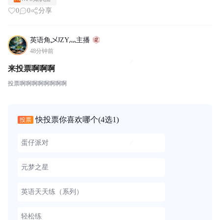
0
0
分享
英语角乄JZY灬主播
48分钟前
来投票啊啊啊
投票啊啊啊啊啊啊啊啊
快投票你喜欢哪个
(4选1)
投票
蛋仔派对
元梦之星
英语天天练（系列）
轻松练