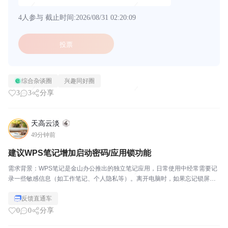
4人参与
截止时间:2026/08/31 02:20:09
投票
综合杂谈圈
兴趣同好圈
3
3
分享
天高云淡
49分钟前
建议WPS笔记增加启动密码/应用锁功能
需求背景：WPS笔记是金山办公推出的独立笔记应用，日常使用中经常需要记
录一些敏感信息（如工作笔记、个人隐私等）。离开电脑时，如果忘记锁屏，
笔记内容容易被他人看到。建议：希望WPS笔记能像印象笔记、有道云笔记那
反馈直通车
样，增加"启动密码"或"应用锁"功能，每次打开W...
0
0
分享