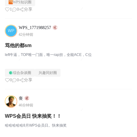
WPS知识圈
1
0
分享
WPS_1771988257
42分钟前
骂他的都sm
left牛逼，TOP唯一门面，唯一rap担，全能ACE，C位
综合杂谈圈
兴趣同好圈
0
0
分享
丧
46分钟前
WPS会员日 快来抽奖！！
哈哈哈哈哈8月WPS会员日。快来抽奖