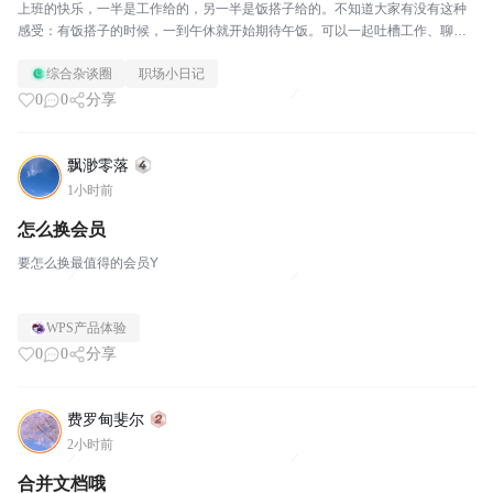
上班的快乐，一半是工作给的，另一半是饭搭子给的。不知道大家有没有这种
感受：有饭搭子的时候，一到午休就开始期待午饭。可以一起吐槽工作、聊聊
八卦，短暂逃离工位的紧绷感，吃完回来，下午干活都多了几分力气。一旦失
综合杂谈圈
职场小日记
去饭搭子，中午瞬间变得难熬。独自去食堂，一个人找位置...
0
0
分享
飘渺零落
1小时前
怎么换会员
要怎么换最值得的会员Y
WPS产品体验
0
0
分享
费罗甸斐尔
2小时前
合并文档哦