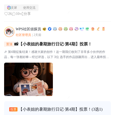
灵犀
使用交流
26
10
分享
WPS社区侦探员
社区管理员
|
2天前
📸【小表姐的暑期旅行日记·第4期】投票！
置顶
🎉 第4期征集结束！感谢大家的创作！这一期我们收到了非常多小伙伴的作
品，每一张都好棒～经过评选，以下 3位 选手的作品脱颖而出，进入最终投
票！🗳️ 入选作品🔴作品编号.01：【故宫月色·手帐拾光】创作者：帅羊帅提示
词/思路：小表姐穿着家居装，坐在在家中的书...
3+
【小表姐的暑期旅行日记·第4期】投票！
(3选1)
投票