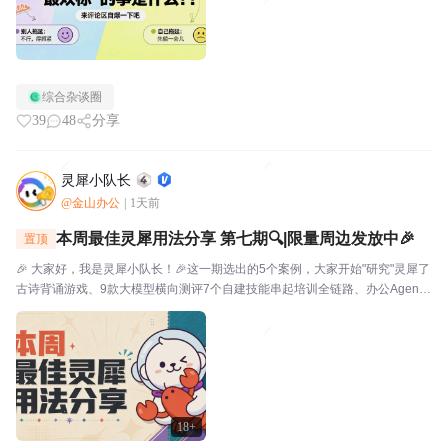
综合杂谈圈
39
48
分享
灵犀小队长
@金山办公
|
1天前
本周最佳灵犀用法分享 第七期🔍|限量周边发放中🎉
置顶
🎉 大家好，我是灵犀小队长！🎉这一期选出的5个案例，大家开始"研究"灵犀了
古诗背诵游戏、9款大模型横向测评7个自建技能串起培训全链路、办公Agent
同台对比甚至灵犀还能杀毒查木马一起来看看这一期的硬核实践——👤墨云轩
一句话让灵犀自由发挥，给儿子做了个古诗背...
18+