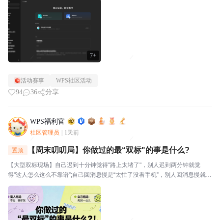
视。⭐关于WPS社区WPS社区（bbs.wps....
7+
活动赛事
WPS社区活动
94
36
分享
WPS福利官
社区管理员
|
1天前
【周末叨叨局】你做过的最“双标"的事是什么?
置顶
【大型双标现场】自己迟到十分钟觉得"路上太堵了"，别人迟到两分钟就觉
得"这人怎么这么不靠谱”;自己回消息慢是“太忙了没看手机”，别人回消息慢就是
“故意不回我吧”🔥玩法："我对自己___________,但对别人__________。我就
是这么双标。评论区坦...