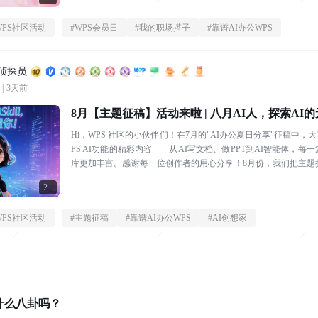
WPS社区活动
#
WPS会员日
#
我的职场搭子
#
靠谱AI办公WPS
区侦探员
|
3天前
8月【主题征稿】活动来啦 | 八月AI人，探索AI
Hi，WPS 社区的小伙伴们！在7月的"AI办公夏日分享"征稿中
PS AI功能的精彩内容——从AI写文档、做PPT到AI智能体，每
库更加丰富。感谢每一位创作者的用心分享！8月份，我们把主题
界！...
2+
WPS社区活动
#
主题征稿
#
靠谱AI办公WPS
#
AI创想家
什么八卦吗？