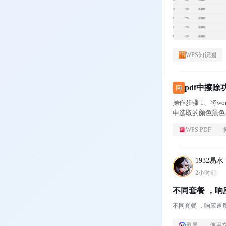
WPS知识圈
pdf中擦
问
操作步骤 1、将wor
中选取的颜色黑色
除区域。
WPS PDF
1932易水
2小时前
灵犀
使用