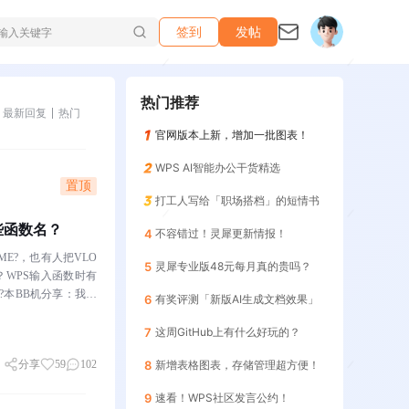
签到
发帖
热门推荐
最新回复
热门
官网版本上新，增加一批图表！
WPS AI智能办公干货精选
置顶
打工人写给「职场搭档」的短情书
哪些函数名？
4
不容错过！灵犀更新情报！
ME?，也有人把VLO
5
灵犀专业版48元每月真的贵吗？
？WPS输入函数时有
?本BB机分享：我十
6
有奖评测「新版AI生成文档效果」
7
这周GitHub上有什么好玩的？
分享
59
102
8
新增表格图表，存储管理超方便！
9
速看！WPS社区发言公约！