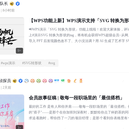
浪队长
|
8小时前
【WPS功能上新】WPS演示支持「SVG 转换为
张矢量素材，都可随心编辑
📢WPS演示「SVG 转换为形状」功能上线啦！欢迎大家体验，评
上#演示SVG 转换为形状的tag，将有机会获得WPS超级会员~
导入 PPT 后发现颜色改不了、大小没法调？用 AI 生成了艺术字 S
9+
#
wps演示
#
SVG转形状
#
svg
区侦探员
|
2天前
会员故事征稿 | 敬每一段职场里的「最佳搭档」
最好的工作 是有人和你并肩——敬每一段职场里的「最佳搭档」
的"搭子"——是那个在你加班到深夜时，默默给你点了杯奶茶的
求追着跑时，帮你挡了一刀的项目经理；是那个看到你表格里有
你改好的邻桌；还是那个每天和...
3+