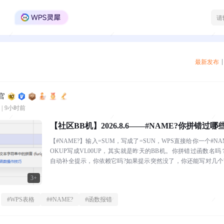
WPS Office官方社区
最新发布
官
|
9小时前
【社区BB机】2026.8.6——#NAME?你拼错过
【#NAME?】输入=SUM，写成了=SUN，WPS直接给你一个#NA
OKUP写成VL00UP，其实就是昨天的BB机。你拼错过函数名吗
自动补全提示，你依赖它吗?如果提示突然没了，你还能写对几个
分...
3+
#
WPS表格
#
#NAME?
#
函数报错