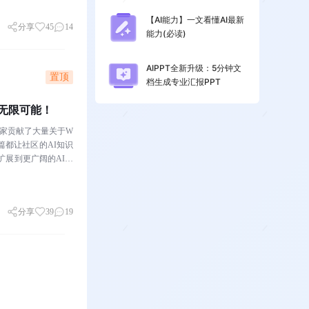
【AI能力】一文看懂AI最新
分享
45
14
能力(必读)
AIPPT全新升级：5分钟文
置顶
档生成专业汇报PPT
的无限可能！
，大家贡献了大量关于W
一篇都让社区的AI知识
扩展到更广阔的AI世
分享
39
19