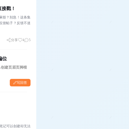
直接戳！
麻烦？别急！这条集
立反馈帖子？反馈不迷
分享
4
5
偏位
己创建页眉页脚模
写回答
统里笔记可以创建却无法