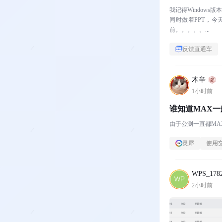
我记得Windows
同时做着PPT，
前。。。。。...
反馈直通车
木辛
1小时前
谁知道MAX
由于公测一直都MAX，
灵犀
使用
WPS_1782
2小时前