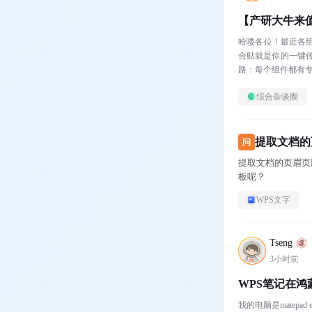
【产研大牛来
哈喽各位！最近各
合贴就是你的一键传
路：每个组件都有专
综合杂谈圈
提取文档的
问
提取文档的页眉页
板呢？
WPS文字
Tseng
3小时前
WPS笔记在
我的电脑是matep