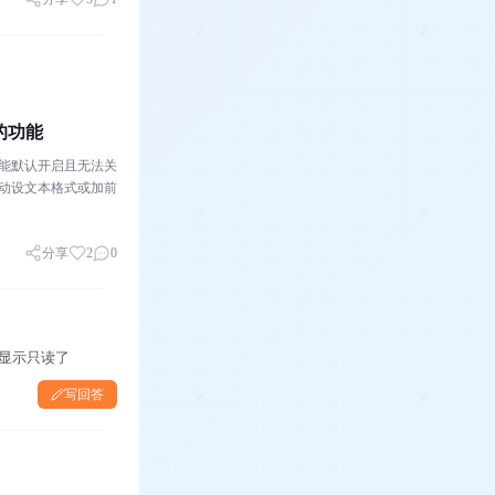
的功能
该功能默认开启且无法关
动设文本格式或加前
分享
2
0
都显示只读了
写回答