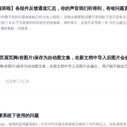
值班啦】各组件反馈通道汇总，你的声音我们听得到，有啥问题
组件圈子里的问题收集帖已经火热上线啦～ 但每次都要跑进圈子里找帖子是不是有点
送门 🚪从下方链接到对应组件的收集帖，省时省力，反馈不走弯路！🎯 为什么建
属收集帖，问题直...
页眉页脚(有图片)保存为自动图文集，在新文档中导入后图片会
脚(有图片)保存为自动图文集，在新文档中导入后图片会偏位， 用户能不能自
分享
2
0
鸿蒙系统下使用的问题
ad edge，使用的是鸿蒙系统6；今天WPS升级后将便签迁移到了WPS笔记上。但在系