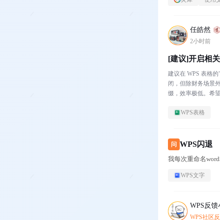
任皓然
2小时前
[建议]开启相
建议在 WPS 表格
闭，但除财务场景
缀，效率极低。希望提
WPS表格
WPS闪退
问
我每次重命名wor
WPS文字
WPS反
WPS社区