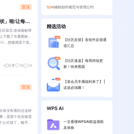
置顶
10
AI辅助创作规范与管理公约
形状」啦!让每一
精选活动
论区留言/发体验帖带
从网上下载了矢量图标，
【社区反馈】各组件反馈通
VG，想微调某个笔...
道汇总
【社区速递】每周持续更
分享
18
14
新！快来围观
【老会员专属福利来了】 |
置顶
这波必须薅！
WPS AI
你有没有遇到过这样
同事；是那个在你被需
一文看懂WPSAI权益领取
个公式错了，顺手帮
及体验