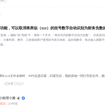
关功能，可以取消将类似（xyz）的括号数字自动识别为财务负数
的"选项 → 编辑"或"高级"中，增加一个开关："将括号内的数字识别为负数"。 目前
外，大量科研、教学、工程领域用户使用括号表示坐标、晶向指数等，每次输入都要手
...
d和Excel文件名称时，WPS总是闪退，闪退完后，我的其他一同打开的文件，
分享
2
1
馈小助理小雅
反馈员
|
2小时前