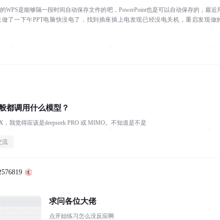
版本的WPS是能够隔一段时间自动保存文件的吧，PowerPoint也是可以自动保存的，最近用
今天做了一下午PPT电脑快没电了，找到插座插上电发现已经没电关机，重启发现做
一般都调用什么模型？
我觉得应该是deepseek PRO 或 MIMO。不知道是不是
交流
576819
求问各位大佬
点开始练习怎么没反应啊