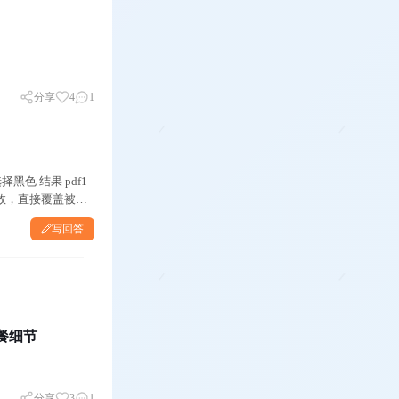
分享
4
1
择黑色 结果 pdf1
效，直接覆盖被擦
写回答
应不同并发 请公开透明 各个套餐细节
分享
3
1