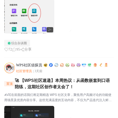
跳题、必填设置的情况；在填表单时我老是...
2+
综合杂谈圈
72
95
分享
WPS社区侦探员
社区管理员
|
3天前
🚀 【WPS社区速递】本周热议：从函数嵌套到口语
置顶
陪练，这期社区创作者太会了！
✍️写在前面的话我们将定期精选 WPS 社区文章，聚焦用户高频讨论的功能使
用场景及优质内容分享。这些充满温度的互动内容，不仅为产品迭代注入鲜活
灵感，更搭建起官方与用户的双向沟通桥梁，每一份分享都值得被看见与珍
视。⭐关于WPS社区WPS社区（bbs.wps....