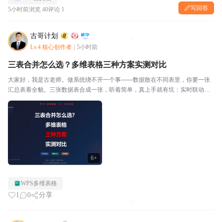
写回答
5小时前
浏览 40
评论 1
古哥计划
Lv.4 核心创作者
|
5小时前
三表合并怎么选？多维表格三种方案实测对比
大家好，我是古老师。做系统绕不开一个事——数据散在不同表里，你要一张
汇总表看全貌。三张数据表合成一张，听着简单，真上手就有坑：实时联动要
不要？能不能加字段？数据量大了扛不扛得住？我实测了三种方案，今天一次
性讲清楚。一、系统合并表：最省事，但慎用多维表格自带...
6+
WPS多维表格
1
0
分享