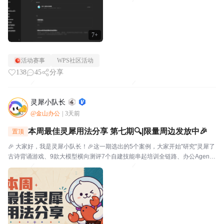
7+
活动赛事
WPS社区活动
138
45
分享
灵犀小队长
@金山办公
|
3天前
本周最佳灵犀用法分享 第七期🔍|限量周边发放中🎉
置顶
🎉 大家好，我是灵犀小队长！🎉这一期选出的5个案例，大家开始"研究"灵犀了
古诗背诵游戏、9款大模型横向测评7个自建技能串起培训全链路、办公Agent
同台对比甚至灵犀还能杀毒查木马一起来看看这一期的硬核实践——👤墨云轩
一句话让灵犀自由发挥，给儿子做了个古诗背...