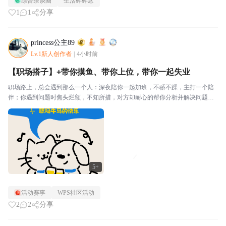
综合杂谈圈
生活碎碎念
了！特别是我还货比三家买的还是最便宜的。最后我妈给...
1
1
分享
princess公主89
Lv.1新人创作者
|
4小时前
【职场搭子】+带你摸鱼、带你上位，带你一起失业
职场路上，总会遇到那么一个人：深夜陪你一起加班，不骄不躁，主打一个陪
伴；你遇到问题时焦头烂额，不知所措，对方却耐心的帮你分析并解决问题，
情绪价值拉满；一起见证彼此的成长，一起经历青涩到从容，最后一起逃离职
场。和花花同学在职场中很快能打成一片，终究是因为距离...
5+
活动赛事
WPS社区活动
2
2
分享