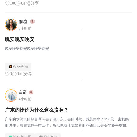
106
64
分享
雨瑄
3小时前
晚安晚安晚安
晚安晚安晚安晚安晚安晚安
WPS会员
0
0
分享
白辞
4小时前
广东的物价为什么这么贵啊？
广东的物价真的好贵啊～去了趟广东，去的时候，我总共拿了356元，去我妈
那边住，然后我妈平时工作，所以呢就让我拿着那些钱自己去买早餐午餐和晚
餐的话，他就买菜回来做的，结果呢买了五天的早餐，这三百五十六元就花完