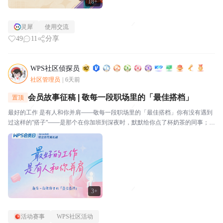
18+
灵犀
使用交流
49
11
分享
WPS社区侦探员
社区管理员
|
6天前
会员故事征稿 | 敬每一段职场里的「最佳搭档」
置顶
最好的工作 是有人和你并肩——敬每一段职场里的「最佳搭档」你有没有遇到
过这样的"搭子"——是那个在你加班到深夜时，默默给你点了杯奶茶的同事；是
那个在你被需求追着跑时，帮你挡了一刀的项目经理；是那个看到你表格里有
个公式错了，顺手帮你改好的邻桌；还是那个每天和...
3+
活动赛事
WPS社区活动