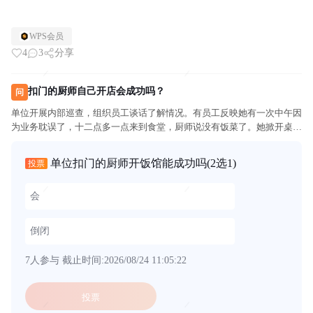
WPS会员
4
3
分享
扣门的厨师自己开店会成功吗？
问
单位开展内部巡查，组织员工谈话了解情况。有员工反映她有一次中午因
为业务耽误了，十二点多一点来到食堂，厨师说没有饭菜了。她掀开桌上
的不锈钢盆的盖子，里面是用塑料袋打包好的饭菜。厨师赶紧说是给领导
留的，她只好下楼去点了外卖。后来同事说厨师一直都把省下来的饭菜
单位扣门的厨师开饭馆能成功吗
(2选1)
投票
都...
会
倒闭
7人参与
截止时间:2026/08/24 11:05:22
投票