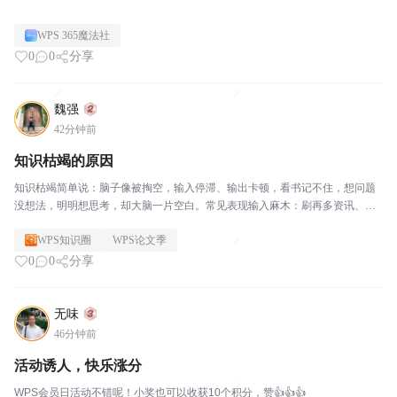
WPS 365魔法社
0
0
分享
魏强
42分钟前
知识枯竭的原因
知识枯竭简单说：脑子像被掏空，输入停滞、输出卡顿，看书记不住，想问题
没想法，明明想思考，却大脑一片空白。常见表现输入麻木：刷再多资讯、看
书，看完留不下东西，看过就忘。输出卡壳：写东西、聊天、思考问题，搜不
WPS知识圈
WPS论文季
出观点，脑子没素材。情绪伴随：容易疲惫、烦躁，明明没...
0
0
分享
无味
46分钟前
活动诱人，快乐涨分
WPS会员日活动不错呢！小奖也可以收获10个积分，赞👍👍👍