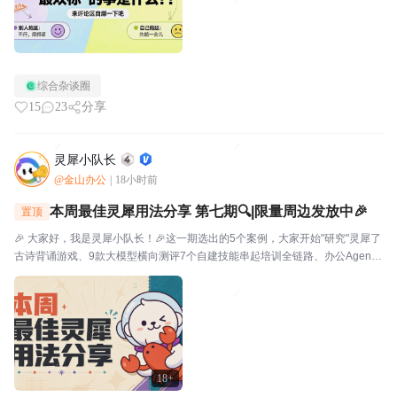
综合杂谈圈
15
23
分享
灵犀小队长
@金山办公
|
18小时前
本周最佳灵犀用法分享 第七期🔍|限量周边发放中🎉
置顶
🎉 大家好，我是灵犀小队长！🎉这一期选出的5个案例，大家开始"研究"灵犀了
古诗背诵游戏、9款大模型横向测评7个自建技能串起培训全链路、办公Agent
同台对比甚至灵犀还能杀毒查木马一起来看看这一期的硬核实践——👤墨云轩
一句话让灵犀自由发挥，给儿子做了个古诗背...
18+