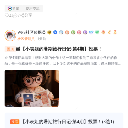
灵犀
使用交流
21
7
分享
WPS社区侦探员
社区管理员
|
1天前
📸【小表姐的暑期旅行日记·第4期】投票！
置顶
🎉 第4期征集结束！感谢大家的创作！这一期我们收到了非常多小伙伴的作
品，每一张都好棒～经过评选，以下 3位 选手的作品脱颖而出，进入最终投
票！🗳️ 入选作品🔴作品编号.01：【故宫月色·手帐拾光】创作者：帅羊帅提示
词/思路：小表姐穿着家居装，坐在在家中的书...
3+
【小表姐的暑期旅行日记·第4期】投票！
(3选1)
投票