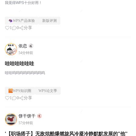
我觉得WPS十分好用！
WPS产品体验
新版评测
1
0
分享
依恋
54分钟前
哇哇哇哇哇哇
哇哇呜呜呜呜呜呜呜呜呜
WPS知识圈
WPS论文季
1
0
分享
饼干饼干
57分钟前
'【职场搭子】无敌炫酷爆燃旋风冷凝冷静默默发展的''他''