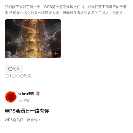
我们接下来就了解一个，WPS勇士勇闯修炼文件山，最终打败工作魔王的故事
吧 传说在久远之前有一栋摩天大楼，里面居住者许许多多的工具人，他们各司
其职，都有不一样的用处。 可是这一天，突然大楼最顶端传来一声巨响“轰”，
整个大楼开始震动，这是...
5+
灵犀
1
0
分享
vchen999
1小时前
WPS会员日一路有你
WPS会员日一路有你！