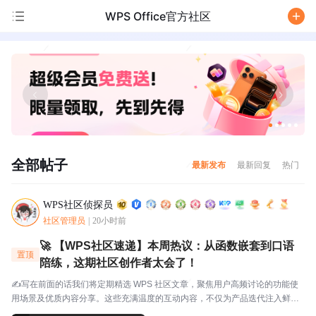
WPS Office官方社区
/
全部帖子
最新发布
最新回复
热门
WPS社区侦探员
社区管理员
|
20小时前
🚀 【WPS社区速递】本周热议：从函数嵌套到口语
置顶
陪练，这期社区创作者太会了！
✍️写在前面的话我们将定期精选 WPS 社区文章，聚焦用户高频讨论的功能使
用场景及优质内容分享。这些充满温度的互动内容，不仅为产品迭代注入鲜活
灵感，更搭建起官方与用户的双向沟通桥梁，每一份分享都值得被看见与珍