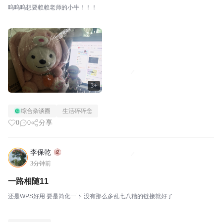
呜呜呜想要赖赖老师的小牛！！！
3+
综合杂谈圈
生活碎碎念
0
0
分享
李保乾
3分钟前
一路相随11
还是WPS好用 要是简化一下 没有那么多乱七八糟的链接就好了