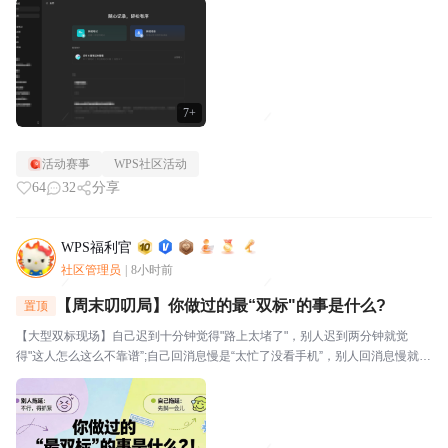
视。⭐关于WPS社区WPS社区（bbs.wps....
7+
活动赛事
WPS社区活动
64
32
分享
WPS福利官
社区管理员
|
8小时前
【周末叨叨局】你做过的最“双标"的事是什么?
置顶
【大型双标现场】自己迟到十分钟觉得"路上太堵了"，别人迟到两分钟就觉
得"这人怎么这么不靠谱”;自己回消息慢是“太忙了没看手机”，别人回消息慢就是
“故意不回我吧”🔥玩法："我对自己___________,但对别人__________。我就
是这么双标。评论区坦...