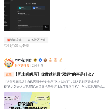
视。⭐关于WPS社区WPS社区（bbs.wps....
7+
活动赛事
WPS社区活动
81
36
分享
WPS福利官
社区管理员
|
23小时前
【周末叨叨局】你做过的最“双标"的事是什么?
置顶
【大型双标现场】自己迟到十分钟觉得"路上太堵了"，别人迟到两分钟就觉
得"这人怎么这么不靠谱”;自己回消息慢是“太忙了没看手机”，别人回消息慢就是
“故意不回我吧”🔥玩法："我对自己___________,但对别人__________。我就
是这么双标。评论区坦...