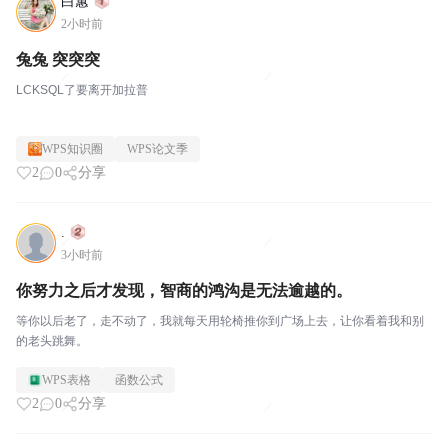
白蕙
2小时前
兔兔 突突突
LCKSQL了要离开加拉普
WPS知识圈
WPS论文季
2
0
分享
.
3小时前
你努力之后才发现，智商的鸿沟是无法逾越的。
等你以后老了，走不动了，我就每天用轮椅推你到广场上去，让你看着我和别
的老头跳舞。
WPS表格
函数公式
2
0
分享