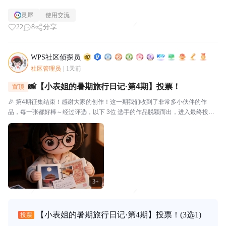
灵犀
使用交流
22
8
分享
WPS社区侦探员
社区管理员
|
1天前
📸【小表姐的暑期旅行日记·第4期】投票！
置顶
🎉 第4期征集结束！感谢大家的创作！这一期我们收到了非常多小伙伴的作
品，每一张都好棒～经过评选，以下 3位 选手的作品脱颖而出，进入最终投
票！🗳️ 入选作品🔴作品编号.01：【故宫月色·手帐拾光】创作者：帅羊帅提示
词/思路：小表姐穿着家居装，坐在在家中的书...
3+
【小表姐的暑期旅行日记·第4期】投票！
(3选1)
投票