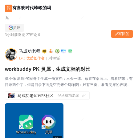
有喜欢时代峰峻的吗
问
无
灵犀
写回答
3小时前
浏览 27
评论 0
马成功老师
Lv.3 优质创作者
|
3小时前
workbuddy PK 灵犀，生成文档的对比
像不像 浓眉PK猴哥？生成一份文档：三会一课。放置在桌面上。看看结果：有
目录两个字，但是目录下面是空壳来个鸟瞰图：只有三页。看看灵犀的表现：
有漂亮 的封面有目录来个鸟瞰图：页数足够，主题色应景看看细节：俗话说
马成功老师WPS社区发帖合集
@马成功老师
【细节决定成败】📌总结：两个龙虾，都能生成文档。...