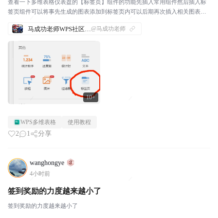
查看一下多维表格仪表盘的【标签页】组件的功能先插入常用组件然后插入标
签页组件可以将事先生成的图表添加到标签页内可以后期再次插入相关图表组
件然后将插入的图表组件移动到相关标签页内：这样一来：不同的标签上就可
马成功老师WPS社区发帖合集
@马成功老师
以放置更多的图表根据需要，还可以添加标签：这样一来，...
10+
WPS多维表格
使用教程
2
1
分享
wanghongye
4小时前
签到奖励的力度越来越小了
签到奖励的力度越来越小了