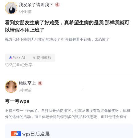
我发呆了请叫我下
3小时前
看到女朋友生病了好难受，真希望生病的是我 那样我就可
以请假不用上班了
视力已经下降到无可救药的地步了 打开钱包看不到钱，太恐怖了
WPS AI
AI使用教程
2
0
分享
橹味至上
3小时前
夸一夸wps
不得不夸一下wps了。自打我开始使用它，他就从来没有断过像抽奖呀，抽积
分的这样的活动，而且你还会得到特别多的奖品和优惠吧。而且他还会有许多
像你签到了，他会免费送你会员。不是一天就是一个小时，我之前就是不太想
充，但是后来因为wps太大方了，就充上了。祝wps...
wps日后发展