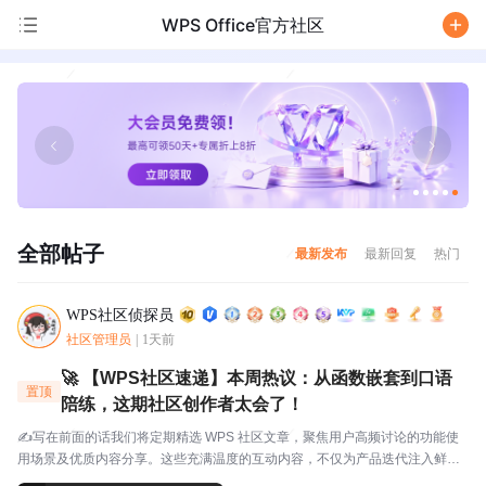
WPS Office官方社区
/
全部帖子
最新发布
最新回复
热门
WPS社区侦探员
社区管理员
|
1天前
🚀 【WPS社区速递】本周热议：从函数嵌套到口语
置顶
陪练，这期社区创作者太会了！
✍️写在前面的话我们将定期精选 WPS 社区文章，聚焦用户高频讨论的功能使
用场景及优质内容分享。这些充满温度的互动内容，不仅为产品迭代注入鲜活
灵感，更搭建起官方与用户的双向沟通桥梁，每一份分享都值得被看见与珍