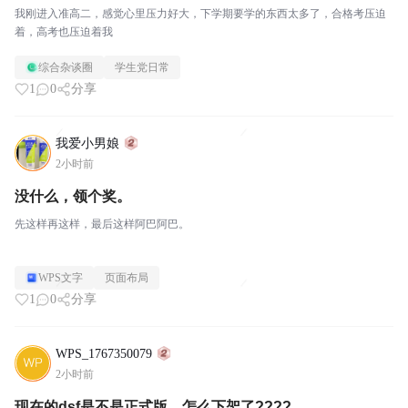
我刚进入准高二，感觉心里压力好大，下学期要学的东西太多了，合格考压迫
着，高考也压迫着我
综合杂谈圈
学生党日常
1
0
分享
我爱小男娘
2小时前
没什么，领个奖。
先这样再这样，最后这样阿巴阿巴。
WPS文字
页面布局
1
0
分享
WPS_1767350079
2小时前
现在的dsf是不是正式版，怎么下架了????