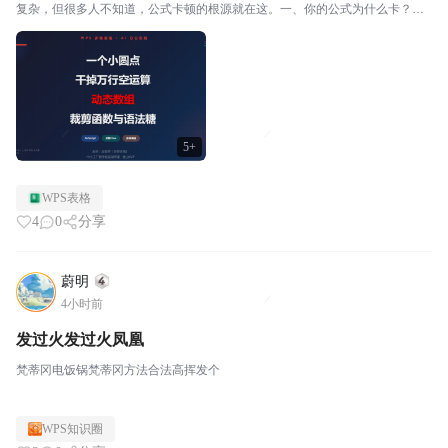
复杂，但很多人不知道，公式卡顿的根源就在这。一、你的公式为什么卡？你
写了个公式，引用 B:B 整列。表格里有效数据就8行。但 SUM(B:B) 会把整列1
04.8576万行全部跑一遍。8行...
5+
WPS表格
4
0
分享
蔚明
4小时前
发过火发过火凤凰
梵蒂冈电饭锅梵蒂冈方法合法高挥发个
WPS知识圈