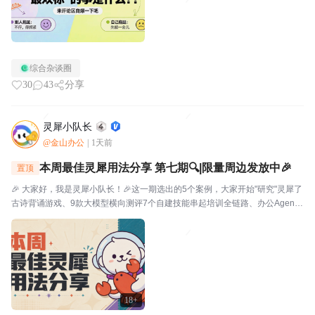
综合杂谈圈
30
43
分享
灵犀小队长
@金山办公
|
1天前
本周最佳灵犀用法分享 第七期🔍|限量周边发放中🎉
置顶
🎉 大家好，我是灵犀小队长！🎉这一期选出的5个案例，大家开始"研究"灵犀了
古诗背诵游戏、9款大模型横向测评7个自建技能串起培训全链路、办公Agent
同台对比甚至灵犀还能杀毒查木马一起来看看这一期的硬核实践——👤墨云轩
一句话让灵犀自由发挥，给儿子做了个古诗背...
18+