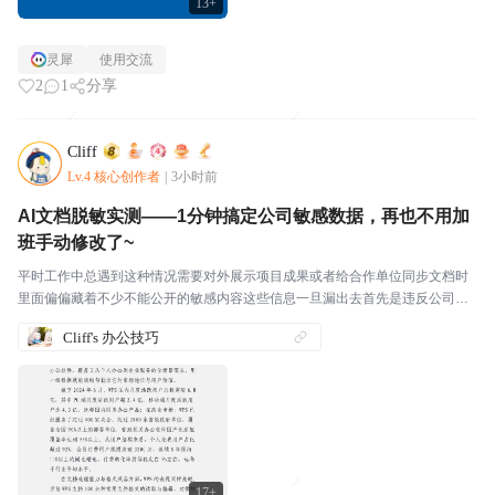
13+
灵犀
使用交流
2
1
分享
Cliff
Lv.4 核心创作者
|
3小时前
AI文档脱敏实测——1分钟搞定公司敏感数据，再也不用加
班手动修改了~
平时工作中总遇到这种情况需要对外展示项目成果或者给合作单位同步文档时
里面偏偏藏着不少不能公开的敏感内容这些信息一旦漏出去首先是违反公司内
部数据保密规定轻则被通报批评重则直接影响合作推进要是涉及客户隐私还可
Cliff's 办公技巧
能吃上官司赔违约金都不是没可能滴~要是以前我们这种小...
17+