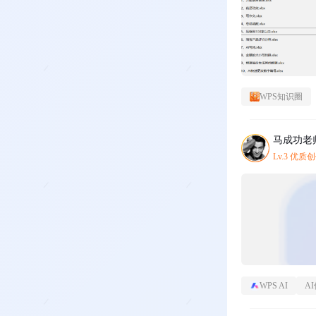
WPS知识圈
马成功老
Lv.3 优质
WPS AI
A