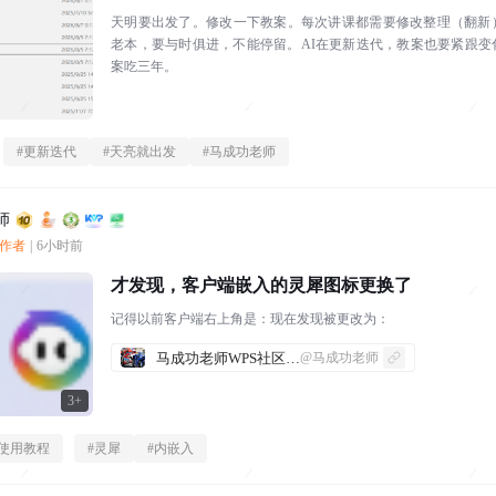
天明要出发了。修改一下教案。每次讲课都需要修改整理（翻新
老本，要与时俱进，不能停留。AI在更新迭代，教案也要紧跟变
案吃三年。
#
更新迭代
#
天亮就出发
#
马成功老师
师
创作者
|
6小时前
才发现，客户端嵌入的灵犀图标更换了
记得以前客户端右上角是：现在发现被更改为：
马成功老师WPS社区发帖合集
@马成功老师
3+
I使用教程
#
灵犀
#
内嵌入