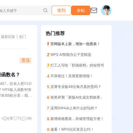
签到
发帖
热门推荐
最新回复
热门
官网版本上新，增加一批图表！
WPS AI智能办公干货精选
置顶
打工人写给「职场搭档」的短情书
哪些函数名？
4
不容错过！灵犀更新情报！
ME?，也有人把VLO
5
灵犀专业版48元每月真的贵吗？
？WPS输入函数时有
?本BB机分享：我十
6
有奖评测「新版AI生成文档效果」
7
这周GitHub上有什么好玩的？
分享
71
106
8
新增表格图表，存储管理超方便！
9
速看！WPS社区发言公约！