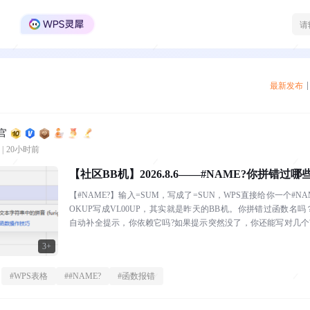
WPS Office官方社区
最新发布
官
|
20小时前
【社区BB机】2026.8.6——#NAME?你拼错过
【#NAME?】输入=SUM，写成了=SUN，WPS直接给你一个#NA
OKUP写成VL00UP，其实就是昨天的BB机。你拼错过函数名吗
自动补全提示，你依赖它吗?如果提示突然没了，你还能写对几个
分...
3+
#
WPS表格
#
#NAME?
#
函数报错