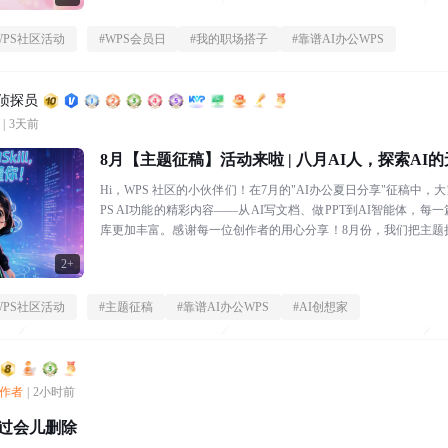
WPS社区活动
#
WPS会员日
#
我的职场搭子
#
靠谱AI办公WPS
区侦探员
|
3天前
8月【主题征稿】活动来啦 | 八月AI人，探索AI
Hi，WPS 社区的小伙伴们！在7月的"AI办公夏日分享"征稿中
PS AI功能的精彩内容——从AI写文档、做PPT到AI智能体，每
库更加丰富。感谢每一位创作者的用心分享！8月份，我们把主题
界！...
2+
WPS社区活动
#
主题征稿
#
靠谱AI办公WPS
#
AI创想家
创作者
|
2小时前
，过会儿删除