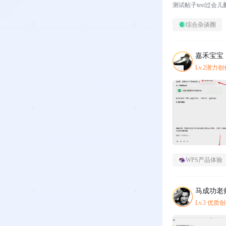
测试帖子test过会儿
综合杂谈圈
嘉禾宝宝
Lv.2潜力
WPS产品体验
马成功老
Lv.3 优质