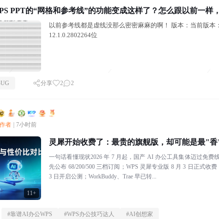
PS PPT的“网格和参考线”的功能变成这样了？怎么跟以前一样
以前参考线都是虚线没那么密密麻麻的啊！ 版本：当前版本：
12.1.0.2802264位
BUG
分享
2
2
创作者
|
7小时前
灵犀开始收费了：最贵的旗舰版，却可能是最"香
一句话看懂现状2026 年 7 月起，国产 AI 办公工具集体迈过免费线：
先公布 68/200/500 三档订阅；WPS 灵犀专业版 8 月 3 日正式
3 日开启公测；WorkBuddy、Trae 早已转...
11+
#
靠谱AI办公WPS
#
WPS办公技巧达人
#
AI创想家