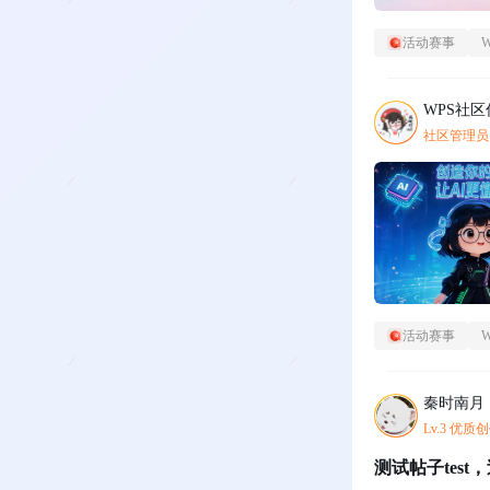
活动赛事
WPS社
社区管理员
活动赛事
秦时南月
Lv.3 优质
测试帖子test