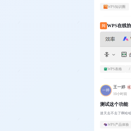
WPS知识圈
WPS在线
问
WPS表格
/
王一婷
10小时前
测试这个功能
迷天去不去了啊哈
WPS产品体验