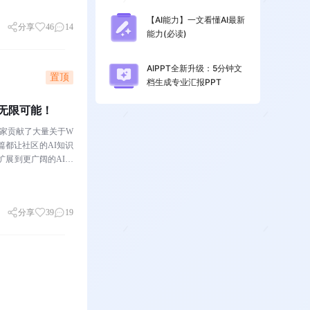
【AI能力】一文看懂AI最新
分享
46
14
能力(必读)
AIPPT全新升级：5分钟文
置顶
档生成专业汇报PPT
的无限可能！
，大家贡献了大量关于W
一篇都让社区的AI知识
扩展到更广阔的AI世
分享
39
19