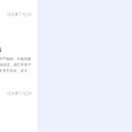
分享
1
0
话
开产物的，今晚到家
继续对话，请打开客户
该文件不存在，此方式
分享
3
0