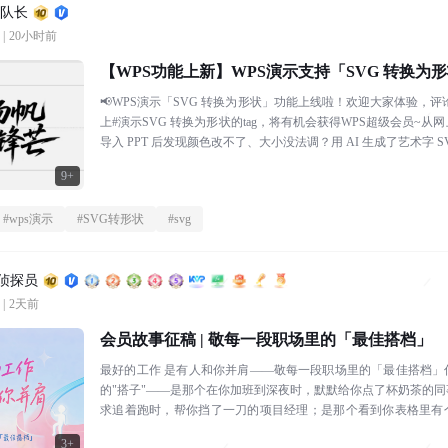
浪队长
|
20小时前
【WPS功能上新】WPS演示支持「SVG 转换为
张矢量素材，都可随心编辑
📢WPS演示「SVG 转换为形状」功能上线啦！欢迎大家体验，评
上#演示SVG 转换为形状的tag，将有机会获得WPS超级会员~
导入 PPT 后发现颜色改不了、大小没法调？用 AI 生成了艺术字 S
9+
#
wps演示
#
SVG转形状
#
svg
区侦探员
|
2天前
会员故事征稿 | 敬每一段职场里的「最佳搭档」
最好的工作 是有人和你并肩——敬每一段职场里的「最佳搭档」
的"搭子"——是那个在你加班到深夜时，默默给你点了杯奶茶的
求追着跑时，帮你挡了一刀的项目经理；是那个看到你表格里有
你改好的邻桌；还是那个每天和...
3+