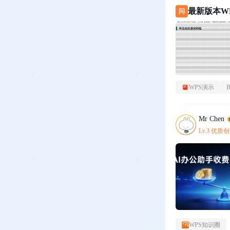
最新版本W
问
线啊！
WPS演示
Mr Chen
Lv.3 优质
WPS知识圈