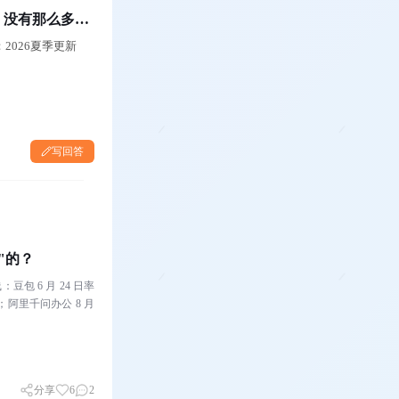
，没有那么多黑
2026夏季更新
写回答
"的？
豆包 6 月 24 日率
收费；阿里千问办公 8 月
分享
6
2