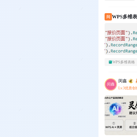
WPS多维表
问
WPS多维表格
闵鑫
Lv.3优质