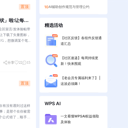
置顶
10
AI辅助创作规范与管理公约
形状」啦!让每一
精选活动
论区留言/发体验帖带
从网上下载了矢量图标，
【社区反馈】各组件反馈通
VG，想微调某个笔...
道汇总
【社区速递】每周持续更
分享
22
15
新！快来围观
【老会员专属福利来了】 |
置顶
这波必须薅！
WPS AI
你有没有遇到过这样
同事；是那个在你被需
一文看懂WPSAI权益领取
个公式错了，顺手帮
及体验