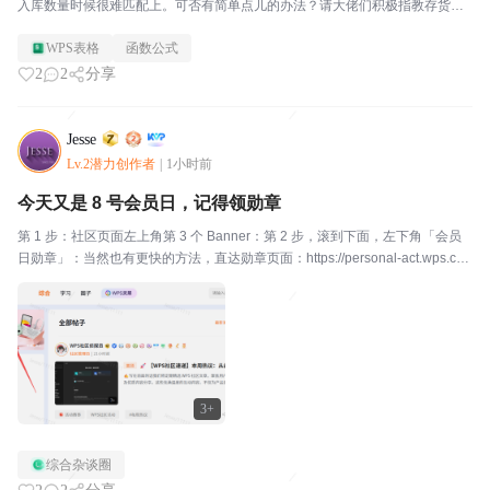
入库数量时候很难匹配上。可否有简单点儿的办法？请大佬们积极指教存货规
格型号销售单位数量存货规格型号单位数量易客多紫菜（千坛）50g*40袋袋5.
WPS表格
函数公式
00同一种东西紫菜50g*40袋袋5.00乌...
2
2
分享
Jesse
Lv.2潜力创作者
|
1小时前
今天又是 8 号会员日，记得领勋章
第 1 步：社区页面左上角第 3 个 Banner：第 2 步，滚到下面，左下角「会员
日勋章」：当然也有更快的方法，直达勋章页面：https://personal-act.wps.cn/
vip-spa/2024/badge-center#/这个月的勋章是《...
3+
综合杂谈圈