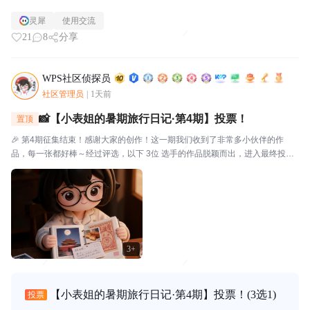
灵犀
使用交流
21
8
分享
WPS社区侦探员
社区管理员
|
1天前
📸【小表姐的暑期旅行日记·第4期】投票！
置顶
🎉 第4期征集结束！感谢大家的创作！这一期我们收到了非常多小伙伴的作
品，每一张都好棒～经过评选，以下 3位 选手的作品脱颖而出，进入最终投
票！🗳️ 入选作品🔴作品编号.01：【故宫月色·手帐拾光】创作者：帅羊帅提示
词/思路：小表姐穿着家居装，坐在在家中的书...
3+
【小表姐的暑期旅行日记·第4期】投票！
(3选1)
投票