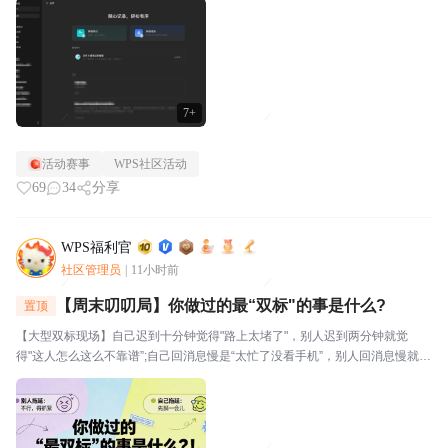
视。⭐关于WPS社区WPS社区（bbs.wps....
7+
活动赛事
WPS社区活动
69
34
分享
WPS福利官
社区管理员
|
11小时前
【周末叨叨局】你做过的最“双标"的事是什么?
置顶
【大型双标现场】自己迟到十分钟觉得"路上太堵了"，别人迟到两分钟就觉
得"这人怎么这么不靠谱”;自己回消息慢是“太忙了没看手机”，别人回消息慢就是
“故意不回我吧”🔥玩法："我对自己___________,但对别人__________。我就
是这么双标。评论区坦...