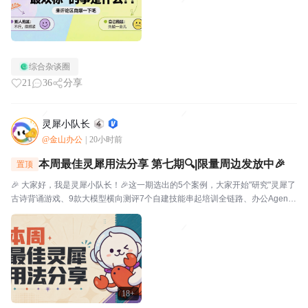
综合杂谈圈
21
36
分享
灵犀小队长
@金山办公
|
20小时前
本周最佳灵犀用法分享 第七期🔍|限量周边发放中🎉
置顶
🎉 大家好，我是灵犀小队长！🎉这一期选出的5个案例，大家开始"研究"灵犀了
古诗背诵游戏、9款大模型横向测评7个自建技能串起培训全链路、办公Agent
同台对比甚至灵犀还能杀毒查木马一起来看看这一期的硬核实践——👤墨云轩
一句话让灵犀自由发挥，给儿子做了个古诗背...
18+