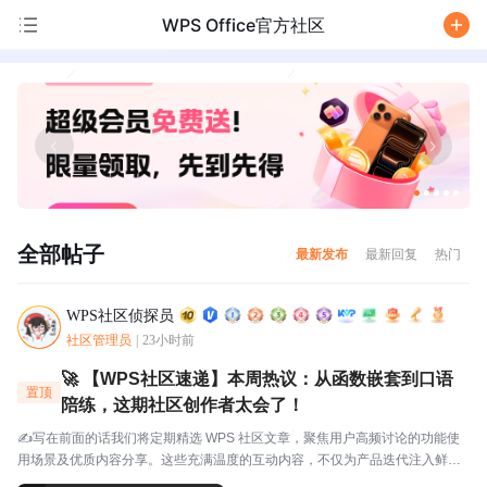
WPS Office官方社区
/
全部帖子
最新发布
最新回复
热门
WPS社区侦探员
社区管理员
|
23小时前
🚀 【WPS社区速递】本周热议：从函数嵌套到口语
置顶
陪练，这期社区创作者太会了！
✍️写在前面的话我们将定期精选 WPS 社区文章，聚焦用户高频讨论的功能使
用场景及优质内容分享。这些充满温度的互动内容，不仅为产品迭代注入鲜活
灵感，更搭建起官方与用户的双向沟通桥梁，每一份分享都值得被看见与珍