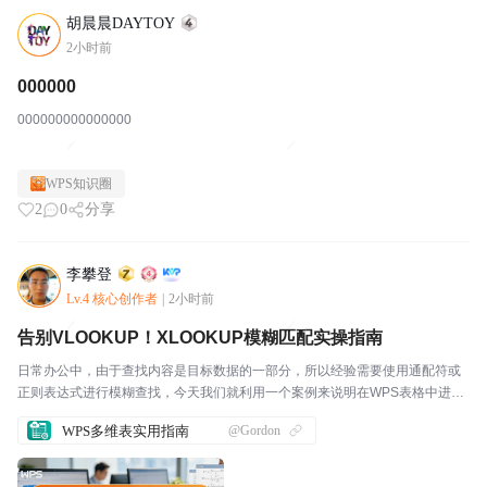
胡晨晨DAYTOY
2小时前
000000
000000000000000
WPS知识圈
2
0
分享
李攀登
Lv.4 核心创作者
|
2小时前
告别VLOOKUP！XLOOKUP模糊匹配实操指南
日常办公中，由于查找内容是目标数据的一部分，所以经验需要使用通配符或
正则表达式进行模糊查找，今天我们就利用一个案例来说明在WPS表格中进行
模型匹配的简便方法，这次我们不用VLOOKUP, 改用XLOOKUP，过程更简单
WPS多维表实用指南
@Gordon
一些。❓ 痛点分析比如我手上的这张表，...