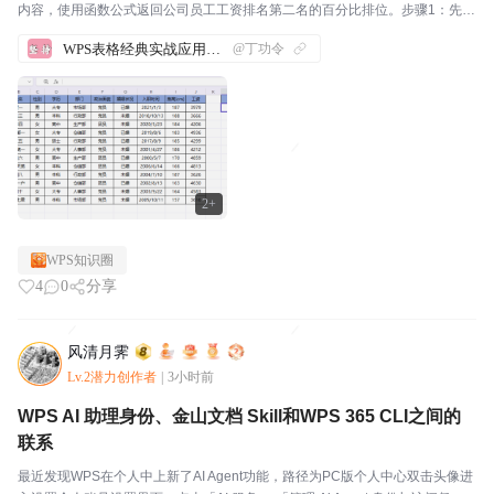
内容，使用函数公式返回公司员工工资排名第二名的百分比排位。步骤1：先打
开WPS软件，新建一份表格，并输入相应的内容。如下图所示：我们来实际操
WPS表格经典实战应用案例汇总
@丁功令
作一下，帮助大家理解这几个函数。步骤2...
2+
WPS知识圈
4
0
分享
风清月霁
Lv.2潜力创作者
|
3小时前
WPS AI 助理身份、金山文档 Skill和WPS 365 CLI之间的
联系
最近发现WPS在个人中上新了AI Agent功能，路径为PC版个人中心双击头像进