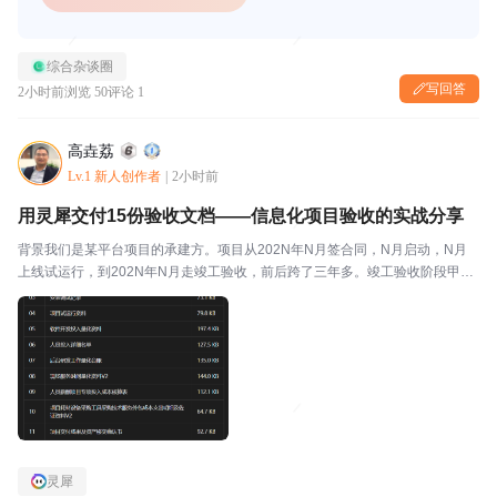
综合杂谈圈
写回答
2小时前
浏览 50
评论 1
高垚荔
Lv.1 新人创作者
|
2小时前
用灵犀交付15份验收文档——信息化项目验收的实战分享
背景我们是某平台项目的承建方。项目从202N年N月签合同，N月启动，N月
上线试运行，到202N年N月走竣工验收，前后跨了三年多。竣工验收阶段甲方
要求提交一整套结算资料，加起来十五份文档，覆盖从开发设计到运维台账的
全链条。这十五份文档要是全靠人工写，光是理清...
灵犀