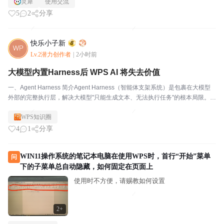
灵犀
使用交流
5
2
分享
快乐小子新
Lv.2潜力创作者
|
2小时前
大模型内置Harness后 WPS AI 将失去价值
一、Agent Harness 简介Agent Harness（智能体支架系统）是包裹在大模型
外部的完整执行层，解决大模型"只能生成文本、无法执行任务"的根本局限。H
arness Engineering（约束工程/驾驭工程）是围绕这一执行层构建的系统性工
WPS知识圈
程...
4
1
分享
WIN11操作系统的笔记本电脑在使用WPS时，首行“开始”菜单
问
下的子菜单总自动隐藏，如何固定在页面上
使用时不方便，请赐教如何设置
2+