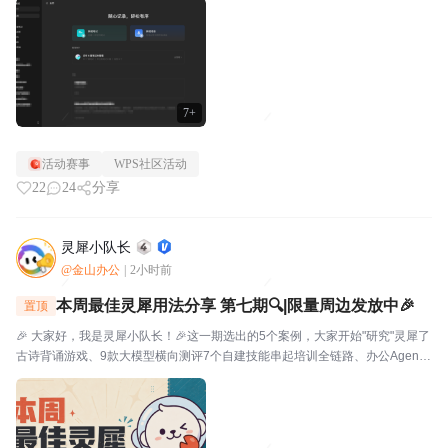
视。⭐关于WPS社区WPS社区（bbs.wps....
7+
活动赛事
WPS社区活动
22
24
分享
灵犀小队长
@金山办公
|
2小时前
本周最佳灵犀用法分享 第七期🔍|限量周边发放中🎉
置顶
🎉 大家好，我是灵犀小队长！🎉这一期选出的5个案例，大家开始"研究"灵犀了
古诗背诵游戏、9款大模型横向测评7个自建技能串起培训全链路、办公Agent
同台对比甚至灵犀还能杀毒查木马一起来看看这一期的硬核实践——👤墨云轩
一句话让灵犀自由发挥，给儿子做了个古诗背...