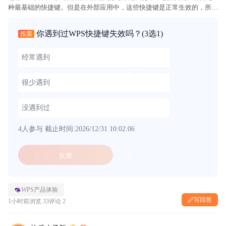
种最基础的快捷键。但是在外部应用中，这些快捷键是正常生效的，所以
根本不存在和某个其他热键冲突的情况。如果将WPS关闭再重新进入，能
够恢复正常一小段时间，使用后又会出现类似情况，一直这样!!!...
你遇到过WPS快捷键失效吗？
(3选1)
投票
经常遇到
很少遇到
没遇到过
4人参与
截止时间:2026/12/31 10:02:06
投票
WPS产品体验
写回答
1小时前
浏览 33
评论 2