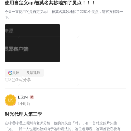
使用自定义api被莫名其妙地扣了灵点！！！
今天一直使用的是自定义api，被莫名其妙地扣了2281个灵点，请官方解释一
下。
灵犀
反馈建议
3
3
分享
LKzw
1小时前
时光代理人第三季
在哔哩哔哩上听到有老师分析，他的片头曲「时」，有一首对应的片头曲
「光」，我个人也是比较倾向于这种说法的。这位老师说，这两首歌它极有可