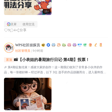
18+
灵犀
使用交流
9
4
分享
WPS社区侦探员
社区管理员
|
9小时前
📸【小表姐的暑期旅行日记·第4期】投票！
置顶
🎉 第4期征集结束！感谢大家的创作！这一期我们收到了非常多小伙伴的作
品，每一张都好棒～经过评选，以下 3位 选手的作品脱颖而出，进入最终投
票！🗳️ 入选作品🔴作品编号.01：【故宫月色·手帐拾光】创作者：帅羊帅提示
词/思路：小表姐穿着家居装，坐在在家中的书...
3+