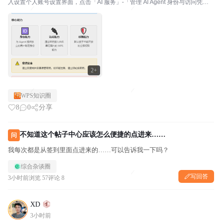
入设置个人账号设置界面，点击「AI 服务」-「管理 Al Agent 身份与访问凭证」
-「管理」即可进入设置界面。2026 年飞书、钉钉、企业微信、WPS 几乎同时
开源 CLI...
2+
WPS知识圈
8
0
分享
不知道这个帖子中心应该怎么便捷的点进来……
问
我每次都是从签到里面点进来的……可以告诉我一下吗？
综合杂谈圈
写回答
3小时前
浏览 57
评论 8
XD
3小时前