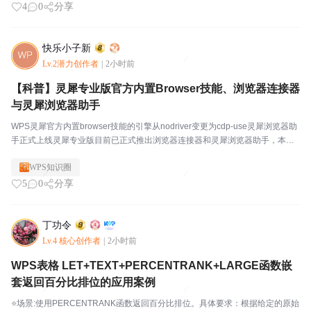
4
0
分享
快乐小子新
Lv.2潜力创作者
|
2小时前
【科普】灵犀专业版官方内置Browser技能、浏览器连接器
与灵犀浏览器助手
WPS灵犀官方内置browser技能的引擎从nodriver变更为cdp-use灵犀浏览器助
手正式上线灵犀专业版目前已正式推出浏览器连接器和灵犀浏览器助手，本文
对此进行深度解析。一、概述用户向灵犀发出指令——"打开 bbs.wps.cn，捕获
WPS知识圈
首页帖子标题"...
5
0
分享
丁功令
Lv.4 核心创作者
|
2小时前
WPS表格 LET+TEXT+PERCENTRANK+LARGE函数嵌
套返回百分比排位的应用案例
⭐场景:使用PERCENTRANK函数返回百分比排位。具体要求：根据给定的原始