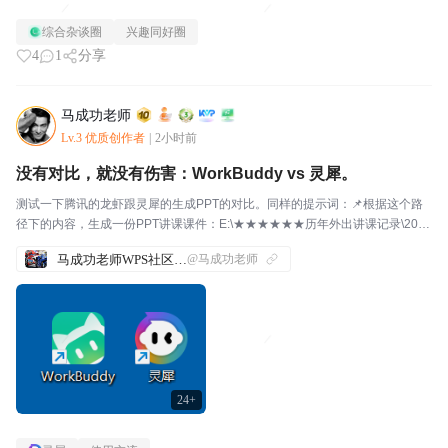
能节拍相同，时长相同。是一首能互相融合的歌。在mv里，程小时时抱住的虚
综合杂谈圈
兴趣同好圈
影，可能在「光」里就站着路光。给我的感觉就是片头曲很温...
4
1
分享
马成功老师
Lv.3 优质创作者
|
2小时前
没有对比，就没有伤害：WorkBuddy vs 灵犀。
测试一下腾讯的龙虾跟灵犀的生成PPT的对比。同样的提示词：📌根据这个路
径下的内容，生成一份PPT讲课课件：E:\★★★★★★历年外出讲课记录\2026
讲课大全\2026-8-11延安课程\3、WPS【表格】专项练习腾讯竟然用了：等的
马成功老师WPS社区发帖合集
@马成功老师
人心烦意乱的。看看生成的...
24+