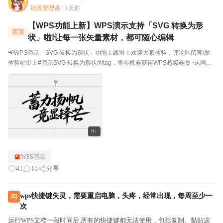
社区管理员
|
1天前
【WPS功能上新】WPS演示支持「SVG 转换为形
置顶
状」啦!让每一张矢量素材，都可随心编辑
📢WPS演示「SVG 转换为形状」功能上线啦！欢迎大家体验，评论区留言/发
体验帖带上#演示SVG 转换为形状的tag，将有机会获得WPS超级会员~从网上
下载了矢量图标，导入 PPT 后发现颜色改不了、大小没法调？用 AI 生成了艺
术字 SVG，想微调某个笔...
9+
WPS演示
41
18
分享
wps快捷键失灵，需要重启电脑，头疼，经常出现，每周至少一
问
次
运行WPS文档一段时间后,所有的快捷键都无法使用，包括复制、黏贴这