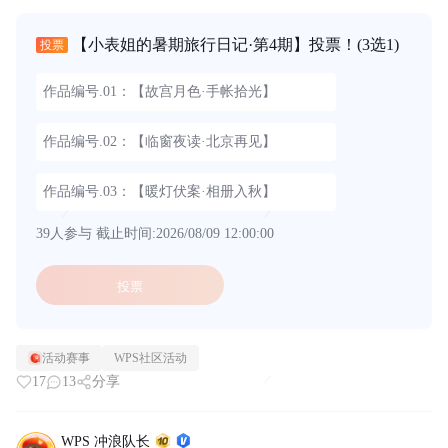
【小表姐的暑期旅行日记·第4期】投票！
(3选1)
投票
作品编号.01：【故宫月色·手帐拾光】
作品编号.02：【临窗夜读·北京再见】
作品编号.03：【暖灯伏案·相册入秋】
39人参与
截止时间:2026/08/09 12:00:00
投票
活动赛事
WPS社区活动
17
13
分享
WPS 冲浪队长