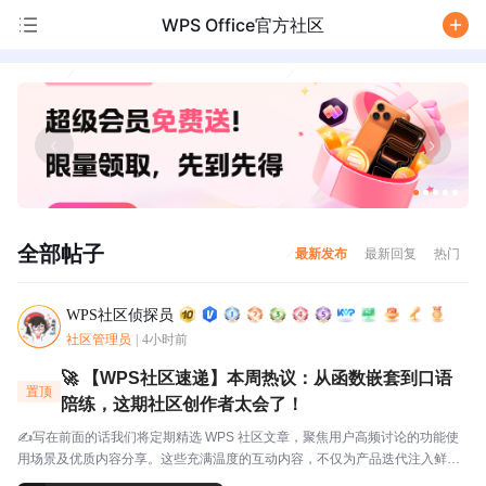
WPS Office官方社区
/
全部帖子
最新发布
最新回复
热门
WPS社区侦探员
社区管理员
|
4小时前
🚀 【WPS社区速递】本周热议：从函数嵌套到口语
置顶
陪练，这期社区创作者太会了！
✍️写在前面的话我们将定期精选 WPS 社区文章，聚焦用户高频讨论的功能使
用场景及优质内容分享。这些充满温度的互动内容，不仅为产品迭代注入鲜活
灵感，更搭建起官方与用户的双向沟通桥梁，每一份分享都值得被看见与珍