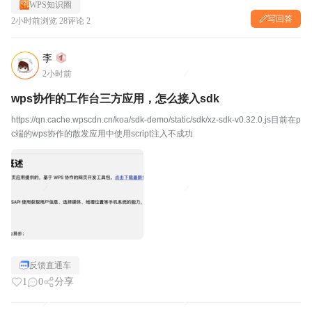
WPS知识圈
写回答
2小时前
浏览 28
评论 2
李
2小时前
wps协作的工作台三方应用，怎么接入sdk
https://qn.cache.wpscdn.cn/koa/sdk-demo/static/sdk/xz-sdk-v0.32.0.js目前在p
c端的wps协作的散发应用中使用script注入不成功
反馈直通车
1
0
分享