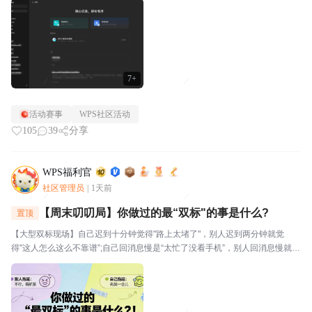
视。⭐关于WPS社区WPS社区（bbs.wps....
7+
活动赛事
WPS社区活动
105
39
分享
WPS福利官
社区管理员
|
1天前
【周末叨叨局】你做过的最“双标"的事是什么?
置顶
【大型双标现场】自己迟到十分钟觉得"路上太堵了"，别人迟到两分钟就觉
得"这人怎么这么不靠谱”;自己回消息慢是“太忙了没看手机”，别人回消息慢就是
“故意不回我吧”🔥玩法："我对自己___________,但对别人__________。我就
是这么双标。评论区坦...