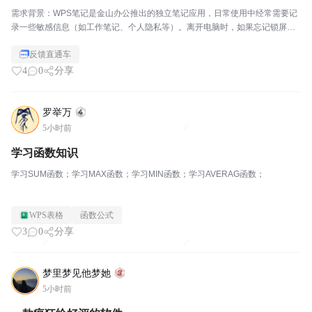
需求背景：WPS笔记是金山办公推出的独立笔记应用，日常使用中经常需要记
录一些敏感信息（如工作笔记、个人隐私等）。离开电脑时，如果忘记锁屏，
笔记内容容易被他人看到。建议：希望WPS笔记能像印象笔记、有道云笔记那
反馈直通车
样，增加"启动密码"或"应用锁"功能，每次打开W...
4
0
分享
罗举万
5小时前
学习函数知识
学习SUM函数；学习MAX函数；学习MIN函数；学习AVERAG函数；
WPS表格
函数公式
3
0
分享
梦里梦见他梦她
5小时前