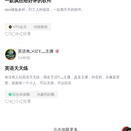
一款疯狂给好评的软件
wps模板多样，打工人的福音，一款离不开的软件。
WPS会员
功能教程
3
0
分享
英语角乄JZY灬主播
5小时前
英语天天练
有没有人玩英语天天练，我名字JZY灬主播，真是主播，抖音的，头像蓝背
景，前面有一个小人，可以关我，可以回关
综合杂谈圈
兴趣同好圈
4
1
分享
点击加载更多