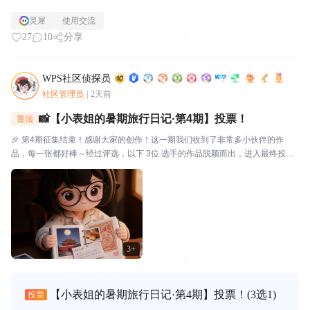
灵犀
使用交流
27
10
分享
WPS社区侦探员
社区管理员
|
2天前
📸【小表姐的暑期旅行日记·第4期】投票！
置顶
🎉 第4期征集结束！感谢大家的创作！这一期我们收到了非常多小伙伴的作
品，每一张都好棒～经过评选，以下 3位 选手的作品脱颖而出，进入最终投
票！🗳️ 入选作品🔴作品编号.01：【故宫月色·手帐拾光】创作者：帅羊帅提示
词/思路：小表姐穿着家居装，坐在在家中的书...
3+
【小表姐的暑期旅行日记·第4期】投票！
(3选1)
投票