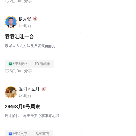
2
0
分享
杨秀强
4小时前
吞吞吐吐一台
亲戚去去去方法反反复复ggggg
WPS表格
PY编辑器
3
0
分享
温阳＆左耳
4小时前
26年8月9号周末
周末愉快，愿天天开心事事顺心😃
WPS文字
视图审阅