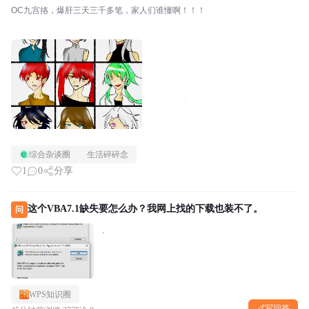
OC九宫挌，爆肝三天三千多笔，家人们谁懂啊！！！
综合杂谈圈
生活碎碎念
1
0
分享
这个VBA7.1缺失要怎么办？我网上找的下载也装不了。
问
.
WPS知识圈
写回答