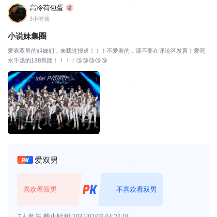
高冷荷包蛋
3小时前
小说妹集圈
爱看双男的姐妹们，来我这报道！！！不爱看的，请不要在评论区发言！爱死
水千丞的188男团！！！！😘😘😘😘😘
爱双男
喜欢看双男
不喜欢看双男
7人参与
截止时间:2031/02/03 04:23:01