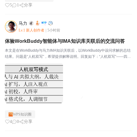
5
1
分享
马力
Lv.1 新人创作者
|
5小时前
体验WorkBuddy智能体与IMA知识库关联后的交流问答
本文是在WorkBuddy与马力IMA知识关联后，以WorkBuddy中设问求解的总结
结果。问题是“人机双写”，希望提供解释说明。回复如下：“人机双写”——四字
极简，涵义极深一、 剥开概念外壳：人机双写的三层本质(一) 表面层人和AI轮
流写一份文档，最后拼...
WPS知识圈
4
0
分享