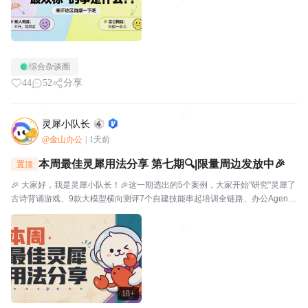
综合杂谈圈
44
52
分享
灵犀小队长
@金山办公
|
1天前
本周最佳灵犀用法分享 第七期🔍|限量周边发放中🎉
置顶
🎉 大家好，我是灵犀小队长！🎉这一期选出的5个案例，大家开始"研究"灵犀了
古诗背诵游戏、9款大模型横向测评7个自建技能串起培训全链路、办公Agent
同台对比甚至灵犀还能杀毒查木马一起来看看这一期的硬核实践——👤墨云轩
一句话让灵犀自由发挥，给儿子做了个古诗背...
18+