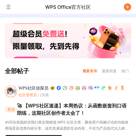
WPS Office官方社区
/
全部帖子
最新发布
最新回复
热门
WPS社区侦探员
社区管理员
|
2天前
🚀 【WPS社区速递】本周热议：从函数嵌套到口语
置顶
陪练，这期社区创作者太会了！
✍️写在前面的话我们将定期精选 WPS 社区文章，聚焦用户高频讨论的功能使
用场景及优质内容分享。这些充满温度的互动内容，不仅为产品迭代注入鲜活
灵感，更搭建起官方与用户的双向沟通桥梁，每一份分享都值得被看见与珍