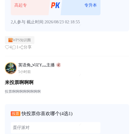
高起专
专升本
2人参与
截止时间:2026/08/23 02:18:55
WPS知识圈
4
1
分享
英语角乄JZY灬主播
5小时前
来投票啊啊啊
投票啊啊啊啊啊啊啊啊
快投票你喜欢哪个
(4选1)
投票
蛋仔派对