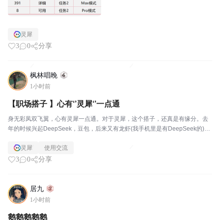
灵犀
3
0
分享
枫林唱晚
1小时前
【职场搭子 】心有‘’灵犀‘’一点通
身无彩凤双飞翼，心有灵犀一点通。对于灵犀，这个搭子，还真是有缘分。去
年的时候兴起DeepSeek，豆包，后来又有龙虾(我手机里是有DeepSeek的)有
相当长一段时间我都不知道图片还可以上传智能识别分析。总觉得AI是噱头营
灵犀
使用交流
销，华而不实。直到上个月写半年度总...
3
0
分享
居九
1小时前
鹅鹅鹅鹅鹅