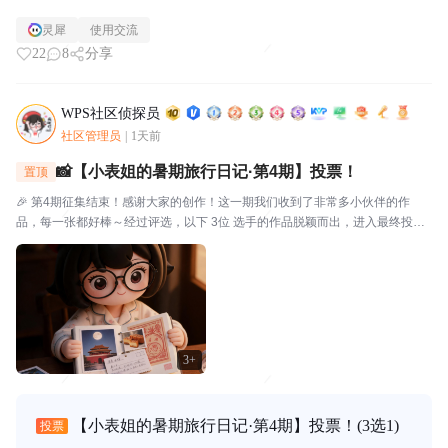
灵犀
使用交流
22
8
分享
WPS社区侦探员
社区管理员
|
1天前
📸【小表姐的暑期旅行日记·第4期】投票！
置顶
🎉 第4期征集结束！感谢大家的创作！这一期我们收到了非常多小伙伴的作
品，每一张都好棒～经过评选，以下 3位 选手的作品脱颖而出，进入最终投
票！🗳️ 入选作品🔴作品编号.01：【故宫月色·手帐拾光】创作者：帅羊帅提示
词/思路：小表姐穿着家居装，坐在在家中的书...
3+
【小表姐的暑期旅行日记·第4期】投票！
(3选1)
投票