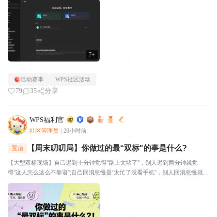
视。⭐关于WPS社区WPS社区（bbs.wps....
7+
活动赛事
WPS社区活动
79
35
分享
WPS福利官
社区管理员
|
20小时前
【周末叨叨局】你做过的最“双标"的事是什么?
置顶
【大型双标现场】自己迟到十分钟觉得"路上太堵了"，别人迟到两分钟就觉
得"这人怎么这么不靠谱”;自己回消息慢是“太忙了没看手机”，别人回消息慢就是
“故意不回我吧”🔥玩法："我对自己___________,但对别人__________。我就
是这么双标。评论区坦...