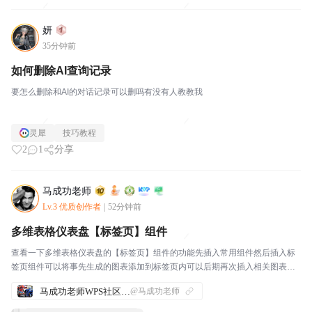
妍
35分钟前
如何删除AI查询记录
要怎么删除和AI的对话记录可以删吗有没有人教教我
灵犀
技巧教程
2
1
分享
马成功老师
Lv.3 优质创作者
|
52分钟前
多维表格仪表盘【标签页】组件
查看一下多维表格仪表盘的【标签页】组件的功能先插入常用组件然后插入标
签页组件可以将事先生成的图表添加到标签页内可以后期再次插入相关图表组
件然后将插入的图表组件移动到相关标签页内：这样一来：不同的标签上就可
马成功老师WPS社区发帖合集
@马成功老师
以放置更多的图表根据需要，还可以添加标签：这样一来，...