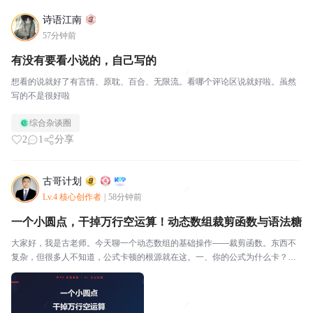
诗语江南
57分钟前
有没有要看小说的，自己写的
想看的说就好了有言情、原耽、百合、无限流。看哪个评论区说就好啦。虽然
写的不是很好啦
综合杂谈圈
2
1
分享
古哥计划
Lv.4 核心创作者
|
58分钟前
一个小圆点，干掉万行空运算！动态数组裁剪函数与语法糖
大家好，我是古老师。今天聊一个动态数组的基础操作——裁剪函数。东西不
复杂，但很多人不知道，公式卡顿的根源就在这。一、你的公式为什么卡？你
写了个公式，引用 B:B 整列。表格里有效数据就8行。但 SUM(B:B) 会把整列1
04.8576万行全部跑一遍。8行...