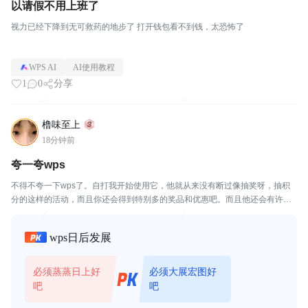
以请假不用上班了
视力已经下降到无可救药的地步了 打开钱包看不到钱，太恐怖了
WPS AI
AI使用教程
1
0
分享
橹味至上
18分钟前
夸一夸wps
不得不夸一下wps了。自打我开始使用它，他就从来没有断过像抽奖呀，抽积
分的这样的活动，而且你还会得到特别多的奖品和优惠吧。而且他还会有许多
像你签到了，他会免费送你会员。不是一天就是一个小时，我之前就是不太想
充，但是后来因为wps太大方了，就充上了。祝wps...
wps日后发展
必须蒸蒸日上好
必须大展宏图好
吧
吧