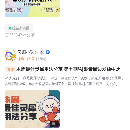
综合杂谈圈
27
42
分享
灵犀小队长
@金山办公
|
1天前
本周最佳灵犀用法分享 第七期🔍|限量周边发放中🎉
置顶
🎉 大家好，我是灵犀小队长！🎉这一期选出的5个案例，大家开始"研究"灵犀了
古诗背诵游戏、9款大模型横向测评7个自建技能串起培训全链路、办公Agent
同台对比甚至灵犀还能杀毒查木马一起来看看这一期的硬核实践——👤墨云轩
一句话让灵犀自由发挥，给儿子做了个古诗背...
18+