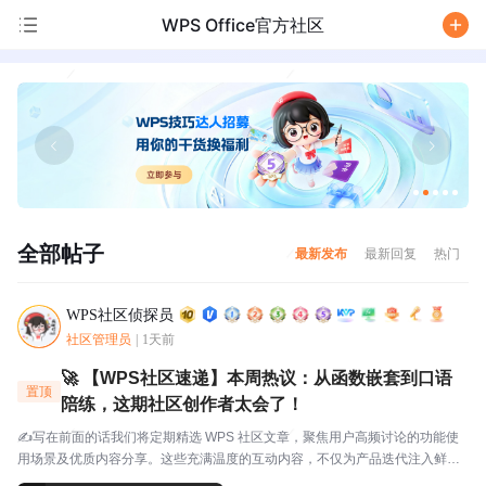
WPS Office官方社区
/
全部帖子
最新发布
最新回复
热门
WPS社区侦探员
社区管理员
|
1天前
🚀 【WPS社区速递】本周热议：从函数嵌套到口语
置顶
陪练，这期社区创作者太会了！
✍️写在前面的话我们将定期精选 WPS 社区文章，聚焦用户高频讨论的功能使
用场景及优质内容分享。这些充满温度的互动内容，不仅为产品迭代注入鲜活
灵感，更搭建起官方与用户的双向沟通桥梁，每一份分享都值得被看见与珍