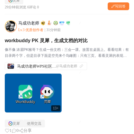
灵犀
写回答
29分钟前
浏览 6
评论 0
马成功老师
Lv.3 优质创作者
|
31分钟前
workbuddy PK 灵犀，生成文档的对比
像不像 浓眉PK猴哥？生成一份文档：三会一课。放置在桌面上。看看结果：有
目录两个字，但是目录下面是空壳来个鸟瞰图：只有三页。看看灵犀的表现：
有漂亮 的封面有目录来个鸟瞰图：页数足够，主题色应景看看细节：俗话说
马成功老师WPS社区发帖合集
@马成功老师
【细节决定成败】📌总结：两个龙虾，都能生成文档。...
13+
灵犀
使用交流
1
0
分享