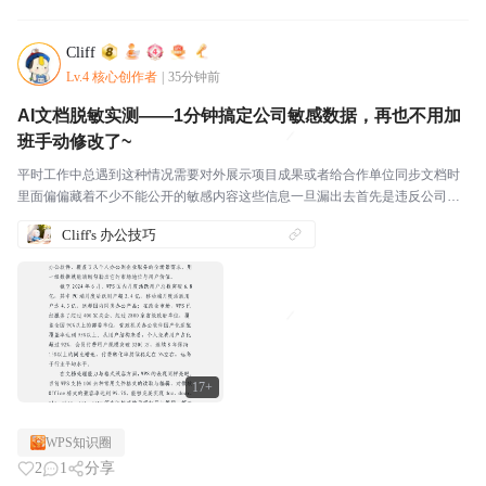
Cliff
Lv.4 核心创作者
|
35分钟前
AI文档脱敏实测——1分钟搞定公司敏感数据，再也不用加
班手动修改了~
平时工作中总遇到这种情况需要对外展示项目成果或者给合作单位同步文档时
里面偏偏藏着不少不能公开的敏感内容这些信息一旦漏出去首先是违反公司内
部数据保密规定轻则被通报批评重则直接影响合作推进要是涉及客户隐私还可
Cliff's 办公技巧
能吃上官司赔违约金都不是没可能滴~要是以前我们这种小...
17+
WPS知识圈
2
1
分享