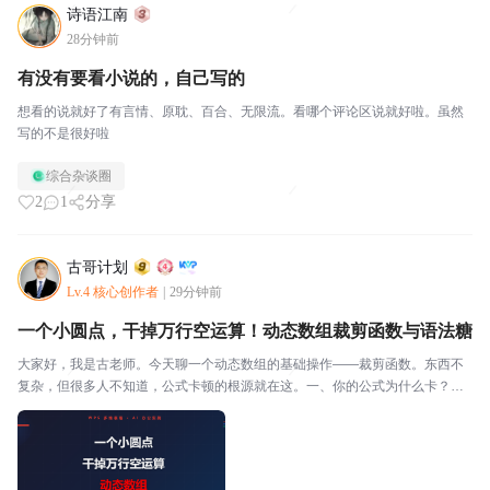
诗语江南
28分钟前
有没有要看小说的，自己写的
想看的说就好了有言情、原耽、百合、无限流。看哪个评论区说就好啦。虽然
写的不是很好啦
综合杂谈圈
2
1
分享
古哥计划
Lv.4 核心创作者
|
29分钟前
一个小圆点，干掉万行空运算！动态数组裁剪函数与语法糖
大家好，我是古老师。今天聊一个动态数组的基础操作——裁剪函数。东西不
复杂，但很多人不知道，公式卡顿的根源就在这。一、你的公式为什么卡？你
写了个公式，引用 B:B 整列。表格里有效数据就8行。但 SUM(B:B) 会把整列1
04.8576万行全部跑一遍。8行...