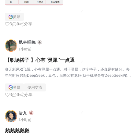
灵犀
3
0
分享
枫林唱晚
1小时前
【职场搭子 】心有‘’灵犀‘’一点通
身无彩凤双飞翼，心有灵犀一点通。对于灵犀，这个搭子，还真是有缘分。去
年的时候兴起DeepSeek，豆包，后来又有龙虾(我手机里是有DeepSeek的)有
相当长一段时间我都不知道图片还可以上传智能识别分析。总觉得AI是噱头营
灵犀
使用交流
销，华而不实。直到上个月写半年度总...
3
0
分享
居九
1小时前
鹅鹅鹅鹅鹅