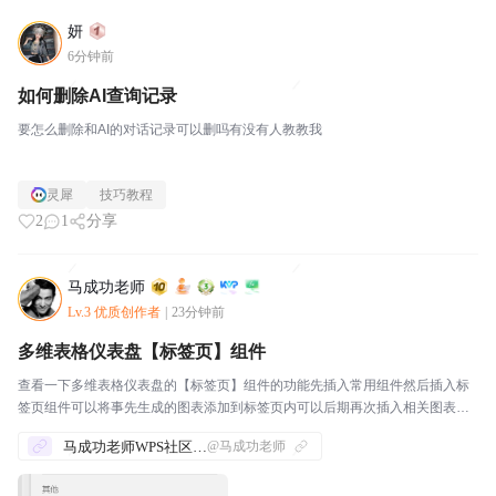
妍
6分钟前
如何删除AI查询记录
要怎么删除和AI的对话记录可以删吗有没有人教教我
灵犀
技巧教程
2
1
分享
马成功老师
Lv.3 优质创作者
|
23分钟前
多维表格仪表盘【标签页】组件
查看一下多维表格仪表盘的【标签页】组件的功能先插入常用组件然后插入标
签页组件可以将事先生成的图表添加到标签页内可以后期再次插入相关图表组
件然后将插入的图表组件移动到相关标签页内：这样一来：不同的标签上就可
马成功老师WPS社区发帖合集
@马成功老师
以放置更多的图表根据需要，还可以添加标签：这样一来，...