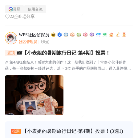
灵犀
使用交流
22
8
分享
WPS社区侦探员
社区管理员
|
1天前
📸【小表姐的暑期旅行日记·第4期】投票！
置顶
🎉 第4期征集结束！感谢大家的创作！这一期我们收到了非常多小伙伴的作
品，每一张都好棒～经过评选，以下 3位 选手的作品脱颖而出，进入最终投
票！🗳️ 入选作品🔴作品编号.01：【故宫月色·手帐拾光】创作者：帅羊帅提示
词/思路：小表姐穿着家居装，坐在在家中的书...
3+
【小表姐的暑期旅行日记·第4期】投票！
(3选1)
投票