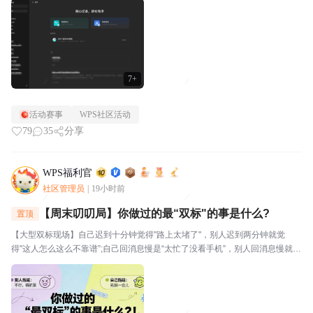
视。⭐关于WPS社区WPS社区（bbs.wps....
7+
活动赛事
WPS社区活动
79
35
分享
WPS福利官
社区管理员
|
19小时前
【周末叨叨局】你做过的最“双标"的事是什么?
置顶
【大型双标现场】自己迟到十分钟觉得"路上太堵了"，别人迟到两分钟就觉
得"这人怎么这么不靠谱”;自己回消息慢是“太忙了没看手机”，别人回消息慢就是
“故意不回我吧”🔥玩法："我对自己___________,但对别人__________。我就
是这么双标。评论区坦...