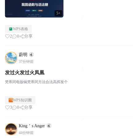
5+
WPS表格
2
0
分享
蔚明
37分钟前
发过火发过火凤凰
梵蒂冈电饭锅梵蒂冈方法合法高挥发个
WPS知识圈
3
0
分享
King＇s Anger
44分钟前