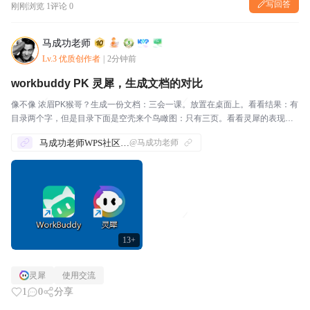
写回答
刚刚
浏览 1
评论 0
马成功老师
Lv.3 优质创作者
|
2分钟前
workbuddy PK 灵犀，生成文档的对比
像不像 浓眉PK猴哥？生成一份文档：三会一课。放置在桌面上。看看结果：有
目录两个字，但是目录下面是空壳来个鸟瞰图：只有三页。看看灵犀的表现：
有漂亮 的封面有目录来个鸟瞰图：页数足够，主题色应景看看细节：俗话说
马成功老师WPS社区发帖合集
@马成功老师
【细节决定成败】📌总结：两个龙虾，都能生成文档。...
13+
灵犀
使用交流
1
0
分享