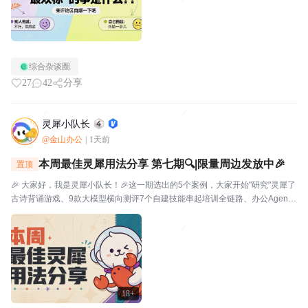
综合杂谈圈
27
42
分享
灵犀小队长
@金山办公
|
1天前
本周最佳灵犀用法分享 第七期🔍|限量周边发放中🎉
置顶
🎉 大家好，我是灵犀小队长！🎉这一期选出的5个案例，大家开始"研究"灵犀了
古诗背诵游戏、9款大模型横向测评7个自建技能串起培训全链路、办公Agent
同台对比甚至灵犀还能杀毒查木马一起来看看这一期的硬核实践——👤墨云轩
一句话让灵犀自由发挥，给儿子做了个古诗背...
18+