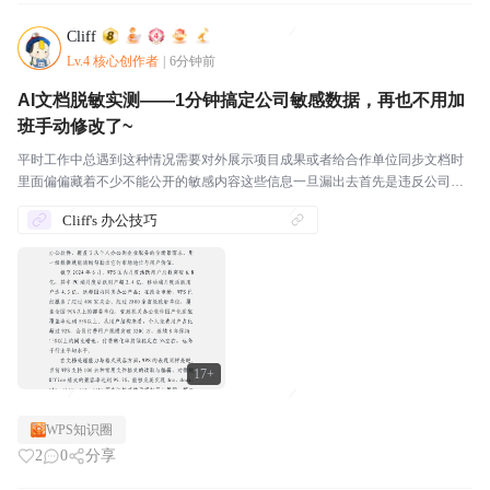
Cliff
Lv.4 核心创作者
|
6分钟前
AI文档脱敏实测——1分钟搞定公司敏感数据，再也不用加
班手动修改了~
平时工作中总遇到这种情况需要对外展示项目成果或者给合作单位同步文档时
里面偏偏藏着不少不能公开的敏感内容这些信息一旦漏出去首先是违反公司内
部数据保密规定轻则被通报批评重则直接影响合作推进要是涉及客户隐私还可
Cliff's 办公技巧
能吃上官司赔违约金都不是没可能滴~要是以前我们这种小...
17+
WPS知识圈
2
0
分享