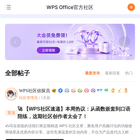
WPS Office官方社区
/
全部帖子
最新发布
最新回复
热门
WPS社区侦探员
社区管理员
|
1天前
🚀 【WPS社区速递】本周热议：从函数嵌套到口语
置顶
陪练，这期社区创作者太会了！
✍️写在前面的话我们将定期精选 WPS 社区文章，聚焦用户高频讨论的功能使
用场景及优质内容分享。这些充满温度的互动内容，不仅为产品迭代注入鲜活
灵感，更搭建起官方与用户的双向沟通桥梁，每一份分享都值得被看见与珍