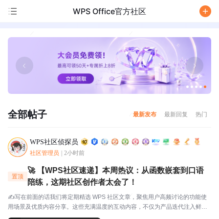
WPS Office官方社区
/
全部帖子
最新发布
最新回复
热门
WPS社区侦探员
社区管理员
|
2小时前
🚀 【WPS社区速递】本周热议：从函数嵌套到口语
置顶
陪练，这期社区创作者太会了！
✍️写在前面的话我们将定期精选 WPS 社区文章，聚焦用户高频讨论的功能使
用场景及优质内容分享。这些充满温度的互动内容，不仅为产品迭代注入鲜活
灵感，更搭建起官方与用户的双向沟通桥梁，每一份分享都值得被看见与珍