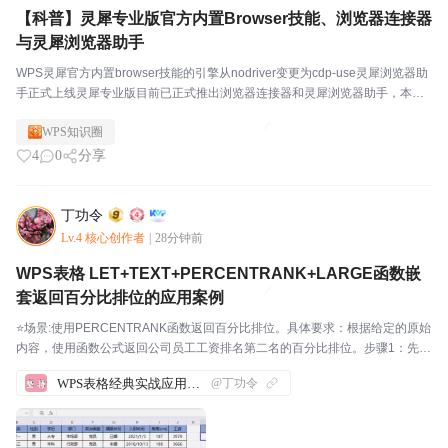
【科普】灵犀专业版官方内置Browser技能、浏览器连接器
与灵犀浏览器助手
WPS灵犀官方内置browser技能的引擎从nodriver变更为cdp-use灵犀浏览器助
手正式上线灵犀专业版目前已正式推出浏览器连接器和灵犀浏览器助手，本文
对此进行深度解析。一、概述用户向灵犀发出指令——"打开 bbs.wps.cn，捕获
WPS知识圈
首页帖子标题"...
4
0
分享
丁功令
Lv.4 核心创作者
|
28分钟前
WPS表格 LET+TEXT+PERCENTRANK+LARGE函数嵌
套返回百分比排位的应用案例
⭐场景:使用PERCENTRANK函数返回百分比排位。具体要求：根据给定的原始
内容，使用函数公式返回公司员工工资排名第二名的百分比排位。步骤1：先打
开WPS软件，新建一份表格，并输入相应的内容。如下图所示：我们来实际操
WPS表格经典实战应用案例汇总
@丁功令
作一下，帮助大家理解这几个函数。步骤2...