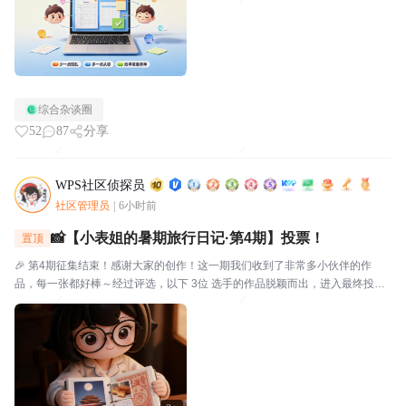
综合杂谈圈
52
87
分享
WPS社区侦探员
社区管理员
|
6小时前
📸【小表姐的暑期旅行日记·第4期】投票！
置顶
🎉 第4期征集结束！感谢大家的创作！这一期我们收到了非常多小伙伴的作
品，每一张都好棒～经过评选，以下 3位 选手的作品脱颖而出，进入最终投
票！🗳️ 入选作品🔴作品编号.01：【故宫月色·手帐拾光】创作者：帅羊帅提示
词/思路：小表姐穿着家居装，坐在在家中的书...