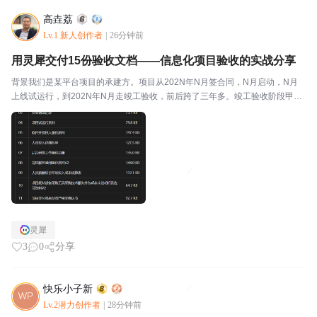
高垚荔
Lv.1 新人创作者
|
26分钟前
用灵犀交付15份验收文档——信息化项目验收的实战分享
背景我们是某平台项目的承建方。项目从202N年N月签合同，N月启动，N月
上线试运行，到202N年N月走竣工验收，前后跨了三年多。竣工验收阶段甲方
要求提交一整套结算资料，加起来十五份文档，覆盖从开发设计到运维台账的
全链条。这十五份文档要是全靠人工写，光是理清...
灵犀
3
0
分享
快乐小子新
Lv.2潜力创作者
|
28分钟前