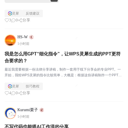
灵犀
反馈建议
3
0
分享
HS-W
1小时前
我是怎么用GPT“细化指令”，让WPS灵犀生成的PPT更符
合要求的？
最近我需要根据一份法律分享讲稿，制作一套用于线下分享会的专业PPT。一
开始，我给WPS灵犀的指令比较简单，大概是：根据这份讲稿制作一个PPT，
控制在30页以内，整体采用暗红色系，多使用图形和表格，风格专业一些。这
灵犀
技巧教程
段指令看起来已经包含了页数、配色和风格要求，...
4
0
分享
Kurumi栗子
1小时前
不写代码也能搭AI工作流的分享