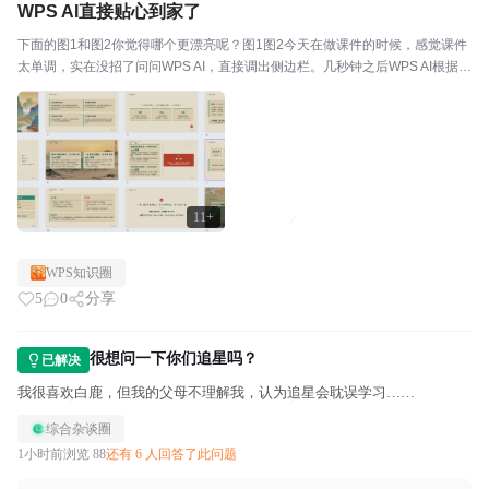
WPS AI直接贴心到家了
下面的图1和图2你觉得哪个更漂亮呢？图1图2今天在做课件的时候，感觉课件
太单调，实在没招了问问WPS AI，直接调出侧边栏。几秒钟之后WPS AI根据第
三页PPT的内容直接生成了一张适合情境的图片，太棒了。此刻还不是最厉害
的，接着你看操作：你直接把手表悬浮...
11+
WPS知识圈
5
0
分享
很想问一下你们追星吗？
已解决
我很喜欢白鹿，但我的父母不理解我，认为追星会耽误学习……
综合杂谈圈
1小时前
浏览 88
还有 6 人回答了此问题