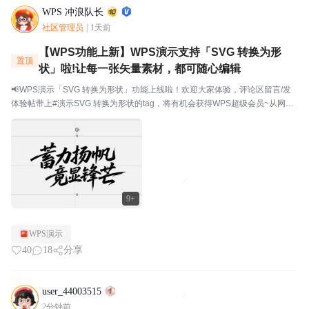
WPS 冲浪队长
社区管理员
|
1天前
【WPS功能上新】WPS演示支持「SVG 转换为形
置顶
状」啦!让每一张矢量素材，都可随心编辑
📢WPS演示「SVG 转换为形状」功能上线啦！欢迎大家体验，评论区留言/发
体验帖带上#演示SVG 转换为形状的tag，将有机会获得WPS超级会员~从网上
下载了矢量图标，导入 PPT 后发现颜色改不了、大小没法调？用 AI 生成了艺
术字 SVG，想微调某个笔...
9+
WPS演示
40
18
分享
user_44003515
2分钟前