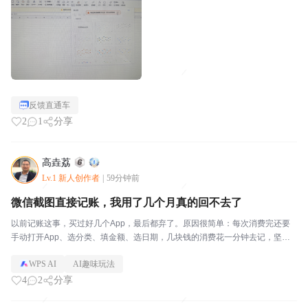
反馈直通车
2
1
分享
高垚荔
Lv.1 新人创作者
|
59分钟前
微信截图直接记账，我用了几个月真的回不去了
以前记账这事，买过好几个App，最后都弃了。原因很简单：每次消费完还要
手动打开App、选分类、填金额、选日期，几块钱的消费花一分钟去记，坚持
不下来。后来用Excel记，打开表格、找到对应行、手动输入，也没好到哪去。
WPS AI
AI趣味玩法
现在我的做法是这样的：微信或支付宝的账单截...
4
2
分享