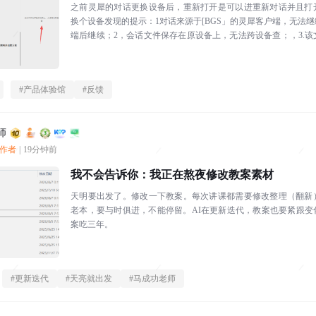
之前灵犀的对话更换设备后，重新打开是可以进重新对话并且打
换个设备发现的提示：1对话来源于[BGS」的灵犀客户端，无法
端后继续；2，会话文件保存在原设备上，无法跨设备查；，3.
不知出于何种考虑，如此限...
#
产品体验馆
#
反馈
师
创作者
|
19分钟前
我不会告诉你：我正在熬夜修改教案素材
天明要出发了。修改一下教案。每次讲课都需要修改整理（翻新
老本，要与时俱进，不能停留。AI在更新迭代，教案也要紧跟变
案吃三年。
#
更新迭代
#
天亮就出发
#
马成功老师