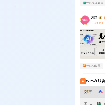
WPS多维表格
闵鑫
Lv.3优质
WPS知识圈
WPS在线
问