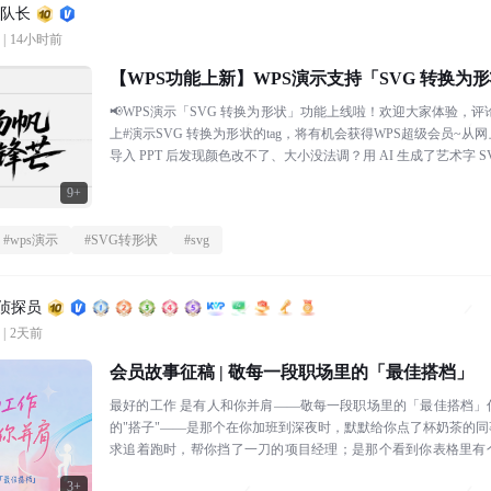
浪队长
|
14小时前
【WPS功能上新】WPS演示支持「SVG 转换为
张矢量素材，都可随心编辑
📢WPS演示「SVG 转换为形状」功能上线啦！欢迎大家体验，评
上#演示SVG 转换为形状的tag，将有机会获得WPS超级会员~
导入 PPT 后发现颜色改不了、大小没法调？用 AI 生成了艺术字 S
9+
#
wps演示
#
SVG转形状
#
svg
区侦探员
|
2天前
会员故事征稿 | 敬每一段职场里的「最佳搭档」
最好的工作 是有人和你并肩——敬每一段职场里的「最佳搭档」
的"搭子"——是那个在你加班到深夜时，默默给你点了杯奶茶的
求追着跑时，帮你挡了一刀的项目经理；是那个看到你表格里有
你改好的邻桌；还是那个每天和...
3+