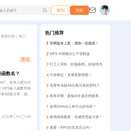
签到
发帖
热门推荐
最新回复
热门
官网版本上新，增加一批图表！
WPS AI智能办公干货精选
置顶
打工人写给「职场搭档」的短情书
哪些函数名？
4
不容错过！灵犀更新情报！
ME?，也有人把VLO
5
灵犀专业版48元每月真的贵吗？
？WPS输入函数时有
?本BB机分享：我十
6
有奖评测「新版AI生成文档效果」
7
这周GitHub上有什么好玩的？
分享
67
106
8
新增表格图表，存储管理超方便！
9
速看！WPS社区发言公约！