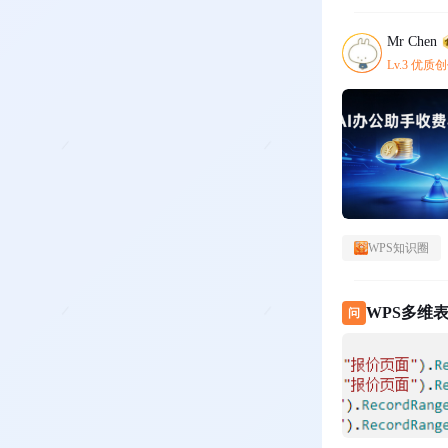
Mr Chen
Lv.3 优质
WPS知识圈
WPS多维表
问