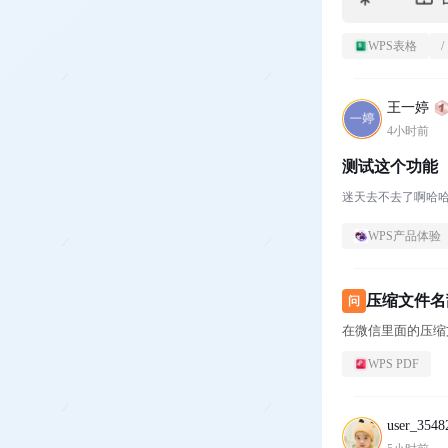
WPS表格
/
王一婷
4小时前
测试这个功能
迷天去不去了啊哈
WPS产品体验
压缩文件名
问
在微信里面的压缩
WPS PDF
user_3548