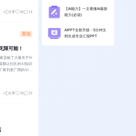
【AI能力】一文看懂AI最新
分享
46
14
能力(必读)
AIPPT全新升级：5分钟文
置顶
档生成专业汇报PPT
的无限可能！
，大家贡献了大量关于W
一篇都让社区的AI知识
扩展到更广阔的AI世
分享
39
19
话