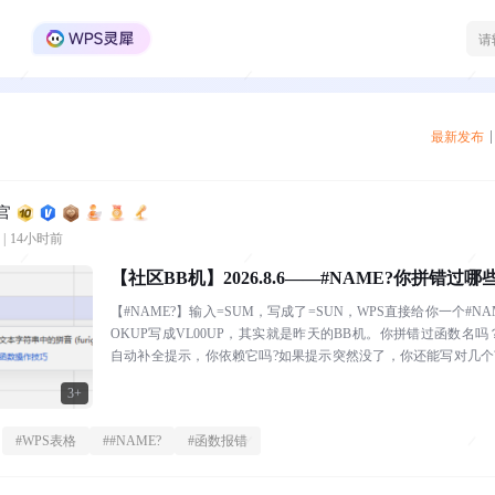
WPS Office官方社区
最新发布
官
|
14小时前
【社区BB机】2026.8.6——#NAME?你拼错过
【#NAME?】输入=SUM，写成了=SUN，WPS直接给你一个#NA
OKUP写成VL00UP，其实就是昨天的BB机。你拼错过函数名吗
自动补全提示，你依赖它吗?如果提示突然没了，你还能写对几个
分...
3+
#
WPS表格
#
#NAME?
#
函数报错