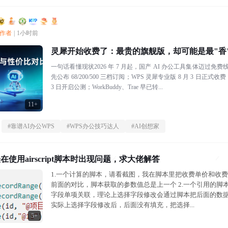
创作者
|
1小时前
灵犀开始收费了：最贵的旗舰版，却可能是最"香
一句话看懂现状2026 年 7 月起，国产 AI 办公工具集体迈过免费线：
先公布 68/200/500 三档订阅；WPS 灵犀专业版 8 月 3 日正式
3 日开启公测；WorkBuddy、Trae 早已转...
11+
#
靠谱AI办公WPS
#
WPS办公技巧达人
#
AI创想家
在使用airscript脚本时出现问题，求大佬解答
1.一个计算的脚本，请看截图，我在脚本里把收费单价和收费
前面的对比，脚本获取的参数值总是上一个 2.一个引用的脚
字段单项关联，理论上选择字段修改会通过脚本把后面的数
实际上选择字段修改后，后面没有填充，把选择...
5+