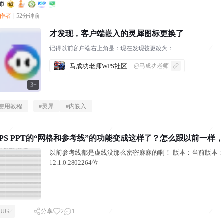
师
创作者
|
52分钟前
才发现，客户端嵌入的灵犀图标更换了
记得以前客户端右上角是：现在发现被更改为：
马成功老师WPS社区发帖合集
@马成功老师
3+
I使用教程
#
灵犀
#
内嵌入
PS PPT的“网格和参考线”的功能变成这样了？怎么跟以前一样
以前参考线都是虚线没那么密密麻麻的啊！ 版本：当前版本：
12.1.0.2802264位
BUG
分享
2
1