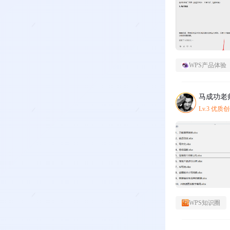
WPS产品体验
马成功老
Lv.3 优质
WPS知识圈