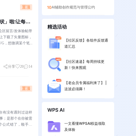
置顶
10
AI辅助创作规范与管理公约
形状」啦!让每一
精选活动
论区留言/发体验帖带
从网上下载了矢量图标，
【社区反馈】各组件反馈通
VG，想微调某个笔...
道汇总
【社区速递】每周持续更
分享
20
14
新！快来围观
【老会员专属福利来了】 |
置顶
这波必须薅！
WPS AI
你有没有遇到过这样
同事；是那个在你被需
一文看懂WPSAI权益领取
个公式错了，顺手帮
及体验