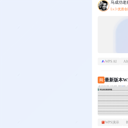
马成功老
Lv.3 优质
WPS AI
A
最新版本W
问
线啊！
WPS演示