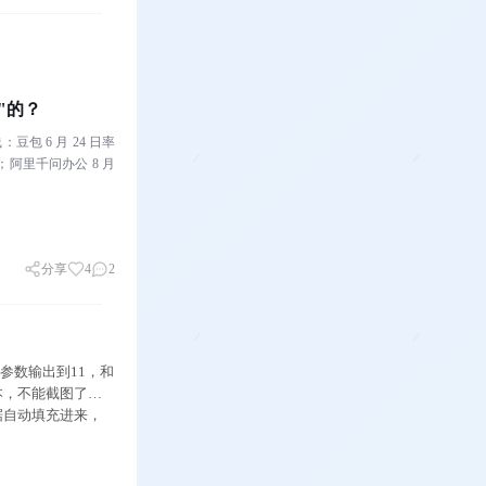
"的？
豆包 6 月 24 日率
收费；阿里千问办公 8 月
分享
4
2
参数输出到11，和
本，不能截图了，
据自动填充进来，