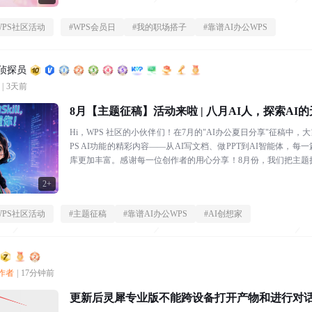
WPS社区活动
#
WPS会员日
#
我的职场搭子
#
靠谱AI办公WPS
区侦探员
|
3天前
8月【主题征稿】活动来啦 | 八月AI人，探索AI
Hi，WPS 社区的小伙伴们！在7月的"AI办公夏日分享"征稿中
PS AI功能的精彩内容——从AI写文档、做PPT到AI智能体，每
库更加丰富。感谢每一位创作者的用心分享！8月份，我们把主题
界！...
2+
WPS社区活动
#
主题征稿
#
靠谱AI办公WPS
#
AI创想家
创作者
|
17分钟前
更新后灵犀专业版不能跨设备打开产物和进行对