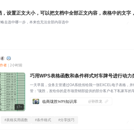
档，设置正文大小，可以把文档中全部正文内容，表格中的文字
省略去选中哪一步，本来也无法全部内容选中
创作者
|
2小时前
巧用WPS表格函数和条件样式对车牌号进行动力
一天早晨，业务主管通过OA系统传给我一张EXCEL电子表格，并给
管：“珑胜，发给你的是市场营销部提供的部分客户名下私家车的
下，把燃油车和新能源车的动力类型抽取出来，作为以后拓展客户
临商珑胜WPS知识库
@孙胜龙
力的参考依据。”我：“这...
17+
#
表格实用函数
#
条件格式
#
分享技巧