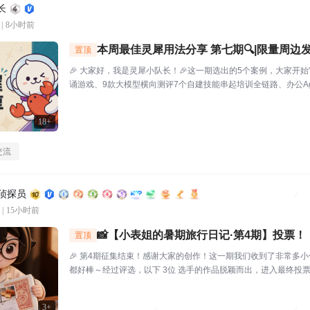
长
|
8小时前
本周最佳灵犀用法分享 第七期🔍|限量周边发
置顶
🎉 大家好，我是灵犀小队长！🎉这一期选出的5个案例，大家开始
诵游戏、9款大模型横向测评7个自建技能串起培训全链路、办公Ag
犀还能杀毒查木马一起来看看这一期的硬核实践——👤墨云轩一
挥，给儿子做了个古诗背...
18+
交流
区侦探员
|
15小时前
📸【小表姐的暑期旅行日记·第4期】投票！
置顶
🎉 第4期征集结束！感谢大家的创作！这一期我们收到了非常多
都好棒～经过评选，以下 3位 选手的作品脱颖而出，进入最终投票！
品编号.01：【故宫月色·手帐拾光】创作者：帅羊帅提示词/思路
装，坐在在家中的书...
3+