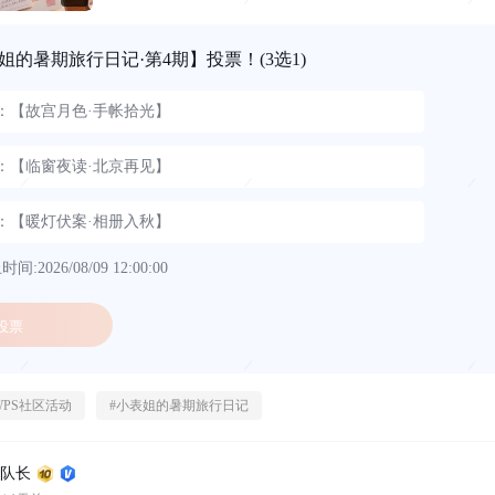
姐的暑期旅行日记·第4期】投票！
(3选1)
1：【故宫月色·手帐拾光】
2：【临窗夜读·北京再见】
3：【暖灯伏案·相册入秋】
间:2026/08/09 12:00:00
投票
WPS社区活动
#
小表姐的暑期旅行日记
浪队长