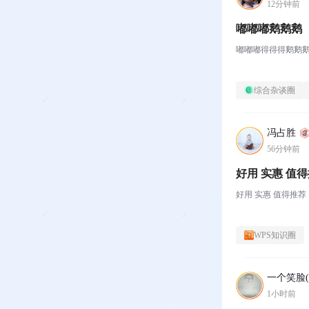
12分钟前
嘟嘟嘟鹅鹅鹅
嘟嘟嘟得得得鹅鹅
综合杂谈圈
冯占胜
56分钟前
好用 实惠
好用 实惠 值得推荐
WPS知识圈
一个笑脸(●
1小时前