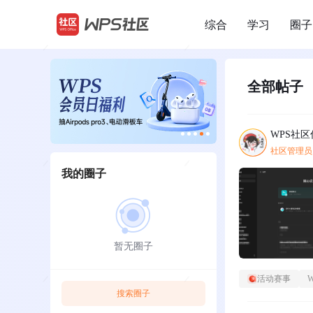
综合
学习
圈子
/
全部帖子
WPS社
社区管理员
我的圈子
暂无圈子
活动赛事
搜索圈子