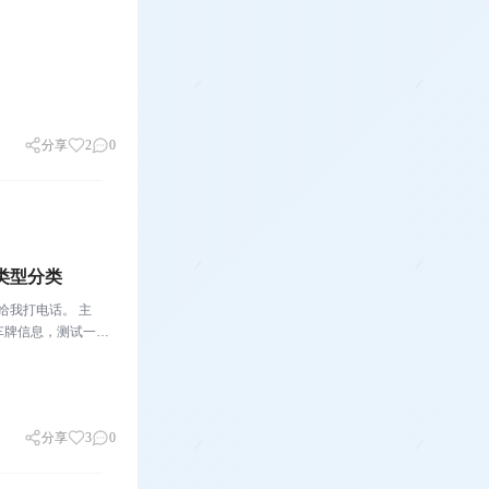
，
分享
2
0
类型分类
我打电话。 主
车牌信息，测试一
资源、增强获客能
分享
3
0