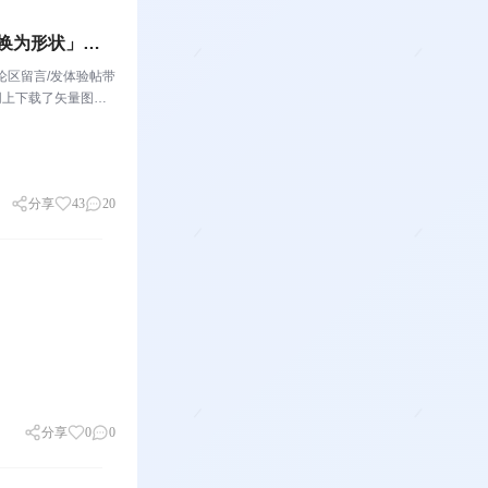
换为形状」啦!
论区留言/发体验帖带
从网上下载了矢量图
字 SVG，想微调某
分享
43
20
分享
0
0