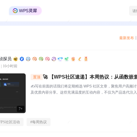
WPS Office官方社区
最新发布
区侦探员
|
10小时前
🚀 【WPS社区速递】本周热议：从函数嵌
置顶
这期社区创作者太会了！
✍️写在前面的话我们将定期精选 WPS 社区文章，聚焦用户高频
及优质内容分享。这些充满温度的互动内容，不仅为产品迭代注入
起官方与用户的双向沟通桥梁，每一份分享都值得被看见与珍视。⭐
S社区（bbs.wps....
7+
WPS社区活动
#
每周热议