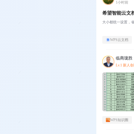
1小时前
希望智能云文
大小都统一设置，
WPS云文档
临商珑胜
Lv.1 新人
WPS知识圈