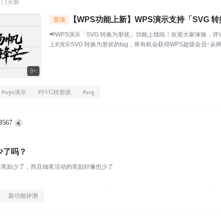
|
1天前
【WPS功能上新】WPS演示支持「SVG 转
置顶
让每一张矢量素材，都可随心编辑
📢WPS演示「SVG 转换为形状」功能上线啦！欢迎大家体验，评
上#演示SVG 转换为形状的tag，将有机会获得WPS超级会员~
标，导入 PPT 后发现颜色改不了、大小没法调？用 AI 生成了艺术
个笔...
9+
#
wps演示
#
SVG转形状
#
svg
8567
少了吗？
来奖励少了，而且抽奖活动的奖励好像也少了
新功能评测