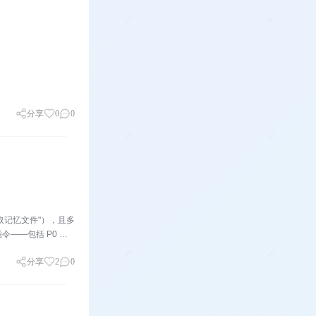
分享
0
0
取记忆文件"），且多
——包括 P0 级
分享
2
0