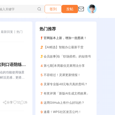
签到
发帖
热门推荐
最新回复
热门
官网版本上新，增加一批图表！
【AI精选】智能办公最新干货
会员故事|给「职场搭档」的短情书
套到口语陪练，
4
第七期|本周最佳灵犀用法分享
讨论的功能使用场景
5
不容错过！灵犀更新情报！
鲜活灵感，更搭建
关于WPS社区WP
6
灵犀专业版48元每月真的贵吗？
7
有奖评测「新版AI生成文档效果」
分享
32
26
8
这周GitHub上有什么好玩的？
9
速看！WPS社区发言公约！