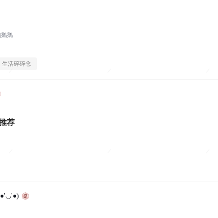
鹅鹅鹅
生活碎碎念
 值得推荐
'◡'●)