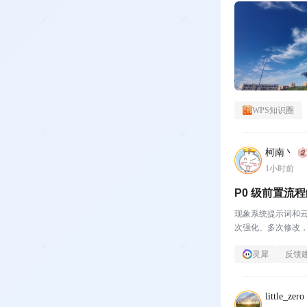
WPS知识圈
柯南丶
1小时前
P0 级前置流
现象系统提示词和云
次强化、多次修改，
规则——是平铺并列的
灵犀
反馈
little_zero