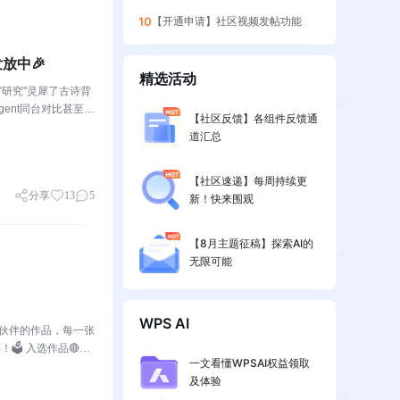
10
【开通申请】社区视频发帖功能
放中🎉
精选活动
"研究"灵犀了古诗背
ent同台对比甚至灵
【社区反馈】各组件反馈通
句话让灵犀自由发
道汇总
【社区速递】每周持续更
分享
13
5
新！快来围观
【8月主题征稿】探索AI的
无限可能
WPS AI
小伙伴的作品，每一张
️ 入选作品🔴作
一文看懂WPSAI权益领取
：小表姐穿着家居
及体验