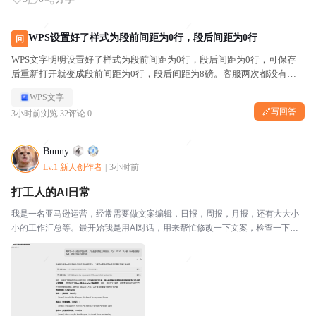
WPS设置好了样式为段前间距为0行，段后间距为0行
问
WPS文字明明设置好了样式为段前间距为0行，段后间距为0行，可保存
后重新打开就变成段前间距为0行，段后间距为8磅。客服两次都没有解
决
WPS文字
写回答
3小时前
浏览 32
评论 0
Bunny
Lv.1 新人创作者
|
3小时前
打工人的AI日常
我是一名亚马逊运营，经常需要做文案编辑，日报，周报，月报，还有大大小
小的工作汇总等。最开始我是用AI对话，用来帮忙修改一下文案，检查一下是
否有单词错误等等。其实大家都知道，亚马逊的工作都很重复，所以对于日报
那些，以前我都是绞尽脑汁自己写，或者和同事们互帮互...