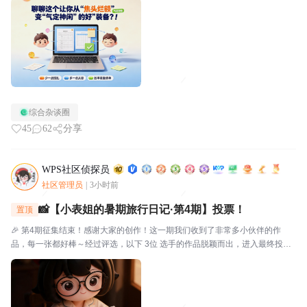
好心态让你从焦头烂额变得从容不迫？分享格式建议：欢迎...
综合杂谈圈
45
62
分享
WPS社区侦探员
社区管理员
|
3小时前
📸【小表姐的暑期旅行日记·第4期】投票！
置顶
🎉 第4期征集结束！感谢大家的创作！这一期我们收到了非常多小伙伴的作
品，每一张都好棒～经过评选，以下 3位 选手的作品脱颖而出，进入最终投
票！🗳️ 入选作品🔴作品编号.01：【故宫月色·手帐拾光】创作者：帅羊帅提示
词/思路：小表姐穿着家居装，坐在在家中的书...