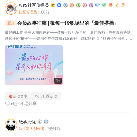
WPS社区侦探员
社区管理员
|
3天前
会员故事征稿 | 敬每一段职场里的「最佳搭档」
置顶
最好的工作 是有人和你并肩——敬每一段职场里的「最佳搭档」你有没有遇到
过这样的"搭子"——是那个在你加班到深夜时，默默给你点了杯奶茶的同事；是
那个在你被需求追着跑时，帮你挡了一刀的项目经理；是那个看到你表格里有
个公式错了，顺手帮你改好的邻桌；还是那个每天和...
3+
活动赛事
WPS社区活动
54
14
分享
绝学无忧
Lv.1 新人创作者
|
2分钟前