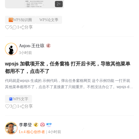
2+
WPS知识圈
WPS论文季
5
1
分享
Anjon-王仕琼
3小时前
wpsjs 加载项开发，任务窗格 打开后卡死，导致其他菜单
都用不了，点击不了
代码就是wpsjs 生成的 示例代码，弹出任务窗格网页 这个示例功能 一打开就
其他菜单都用不了，点击不了直接废了只能重开。不然没法办公了。wpsjs deb
ug 中测试也不行编译后安装测试也不行，同样卡死有哪们大神知道怎么回事
WPS文字
吗？另外一个情况就是5-6...
3
1
分享
李攀登
Lv.4 核心创作者
|
4小时前