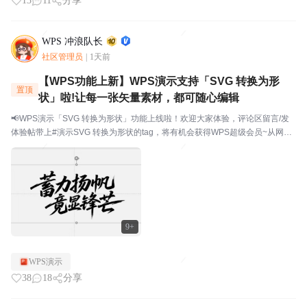
13
11
分享
WPS 冲浪队长
社区管理员
|
1天前
【WPS功能上新】WPS演示支持「SVG 转换为形
置顶
状」啦!让每一张矢量素材，都可随心编辑
📢WPS演示「SVG 转换为形状」功能上线啦！欢迎大家体验，评论区留言/发
体验帖带上#演示SVG 转换为形状的tag，将有机会获得WPS超级会员~从网上
下载了矢量图标，导入 PPT 后发现颜色改不了、大小没法调？用 AI 生成了艺
术字 SVG，想微调某个笔...
9+
WPS演示
38
18
分享