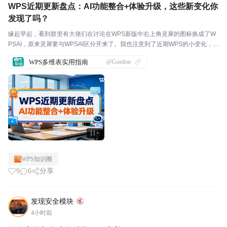
WPS近期更新盘点：AI功能整合+体验升级，这些新变化你
发现了吗？
缘起早起，看到群里有大佬们在讨论在WPS新版中右上角灵犀的图标换成了W
PSAI，原来灵犀要与WPSAI区分开来了。我也注意到了近期WPS的小变化，和
大家一起分享一下。我观察到的变化我注意到有以下六个细节变化，如果没有
WPS多维表实用指南
@Gordon
覆盖到的地方，欢迎大家补充。1. AI技...
11+
WPS知识圈
9
6
分享
发现安全模块
4小时前