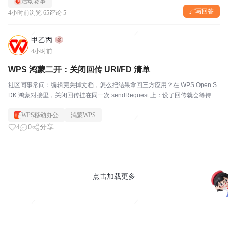
活动赛事
写回答
4小时前
浏览 65
评论 5
甲乙丙
4小时前
WPS 鸿蒙二开：关闭回传 URI/FD 清单
社区同事常问：编辑完关掉文档，怎么把结果拿回三方应用？在 WPS Open S
DK 鸿蒙对接里，关闭回传挂在同一次 sendRequest 上：设了回传就会等待用
户关窗，再在结果里给出 URI 或 FD。下文按清单写，方便对照联调。细节以
WPS移动办公
鸿蒙WPS
官方对接文档为准。...
4
0
分享
点击加载更多