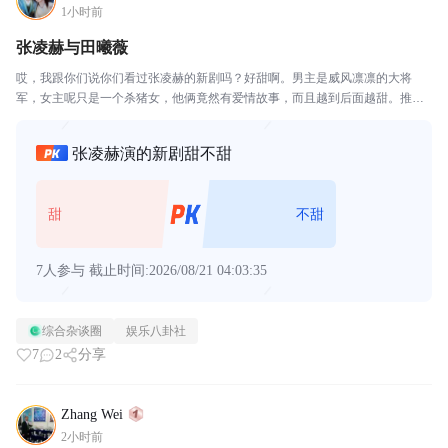
1小时前
张凌赫与田曦薇
哎，我跟你们说你们看过张凌赫的新剧吗？好甜啊。男主是威风凛凛的大将
军，女主呢只是一个杀猪女，他俩竟然有爱情故事，而且越到后面越甜。推荐
你们去看一看。回来的时候你别跟我说太甜了哈，齁死。确实很甜，我很喜欢
看。
张凌赫演的新剧甜不甜
甜
不甜
7人参与
截止时间:2026/08/21 04:03:35
综合杂谈圈
娱乐八卦社
7
2
分享
Zhang Wei
2小时前