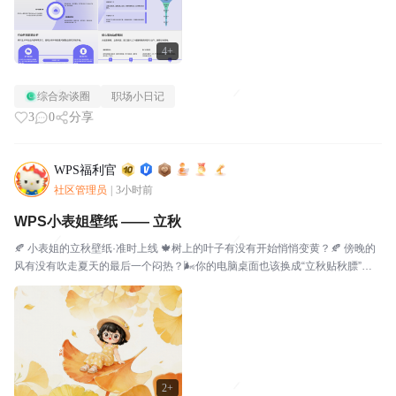
4+
综合杂谈圈
职场小日记
3
0
分享
WPS福利官
社区管理员
|
3小时前
WPS小表姐壁纸 —— 立秋
🍂 小表姐的立秋壁纸·准时上线 🍁树上的叶子有没有开始悄悄变黄？🍂 傍晚的
风有没有吹走夏天的最后一个闷热？🌬️你的电脑桌面也该换成“立秋贴秋膘”的
那一版啦！🖼️愿大家在这个夏秋交替的日子里，喝完奶茶，忘记烦恼，迎接凉
风。立秋快乐，秋安人顺🧋🍁PS：大家保存...
2+