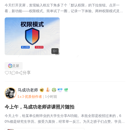
今天打开灵犀，发现输入框左下角多了个「默认权限」的下拉按钮。点开一
看，新功能——权限模式。简单试了一圈，记录一下体验。两种权限模式灵犀
现在提供两种权限模式：默认权限：推荐大多数人用的安全模式。灵犀可以正
常执行任务，但遇到要删除非灵犀自己生成的文件时，会先弹...
6+
灵犀
3
0
分享
马成功老师
Lv.3 优质创作者
|
1小时前
今上午，马成功老师讲课照片随拍
今天上午，给某单位刚毕业的大学生分享AI功能。本批全部是校招过来的，6
0%都是研究生学历。接受力真快，经常举一反三。为天之骄子们点赞。学员纷
纷表示：没想到WPS的AI功能如此强大。建议他们尽量使用国产AI大模型。“国