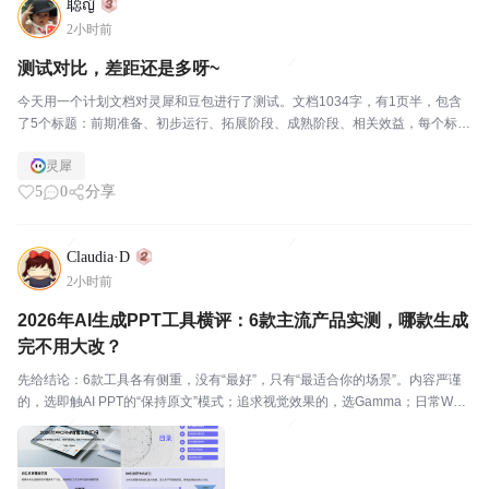
聪ญ๊๊๊๊๊๊๊๊๊๊๊๊๊๊
2小时前
测试对比，差距还是多呀~
今天用一个计划文档对灵犀和豆包进行了测试。文档1034字，有1页半，包含
了5个标题：前期准备、初步运行、拓展阶段、成熟阶段、相关效益，每个标题
下面5-6行正文。给2个AI的命令都是：帮我将文档内容优化拓展。 灵犀是MAX
灵犀
模式，用了78灵点后，只是把所...
5
0
分享
Claudia·D
2小时前
2026年AI生成PPT工具横评：6款主流产品实测，哪款生成
完不用大改？
先给结论：6款工具各有侧重，没有“最好”，只有“最适合你的场景”。内容严谨
的，选即触AI PPT的“保持原文”模式；追求视觉效果的，选Gamma；日常WPS
办公的，选WPS AI；需要大量素材参考的，选百度文库AI；多语种汇报的，选
讯飞智文；从零快速出初稿...