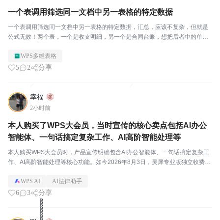
一个表调用筛选同一文档中另一表格的特定数据
一个表调用筛选同一文档中另一表格的特定数据，汇总，应该不复杂，但就是
公式无效！两个表，一个是收支明细，另一个是合同台账，想把后者中的单笔
总利润=收支表中同一合同项下的收入减去支出，无论怎么设公式都不对，应该
WPS多维表格
很简单吧？自带的豆包费了一上午Token也不对，D...
5
2
分享
幸福
2小时前
本人购买了WPS大会员，当时宣传的核心卖点包括AI办公
智能体、一句话搞定复杂工作、AI高阶智能处理等
本人购买WPS大会员时，产品宣传明确包含AI办公智能体、一句话搞定复杂工
作、AI高阶智能处理等核心功能。如今2026年8月3日，灵犀专业版独立收费，
这些高阶AI功能全部从WPS客户端移走，想用就得额外充灵点。大会员剩下的
WPS AI
AI法律助手
AI功能极其有限，与购买时的宣传严重...
6
3
分享