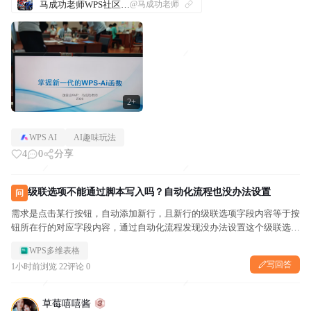
马成功老师WPS社区发帖合集
@马成功老师
货当自强”
2+
WPS AI
AI趣味玩法
4
0
分享
级联选项不能通过脚本写入吗？自动化流程也没办法设置
问
需求是点击某行按钮，自动添加新行，且新行的级联选项字段内容等于按
钮所在行的对应字段内容，通过自动化流程发现没办法设置这个级联选项
字段的值，通过脚本来设置，结果报错，也不可以给它赋值，到底有什么
WPS多维表格
办法能实现填充级联选项字段？
写回答
1小时前
浏览 22
评论 0
草莓嘻嘻酱