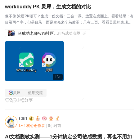
workbuddy PK 灵犀，生成文档的对比
像不像 浓眉PK猴哥？生成一份文档：三会一课。放置在桌面上。看看结果：有
目录两个字，但是目录下面是空壳来个鸟瞰图：只有三页。看看灵犀的表现：
有漂亮 的封面有目录来个鸟瞰图：页数足够，主题色应景看看细节：俗话说
马成功老师WPS社区发帖合集
@马成功老师
【细节决定成败】📌总结：两个龙虾，都能生成文档。...
13+
灵犀
使用交流
2
1
分享
Cliff
Lv.4 核心创作者
|
8小时前
AI文档脱敏实测——1分钟搞定公司敏感数据，再也不用加