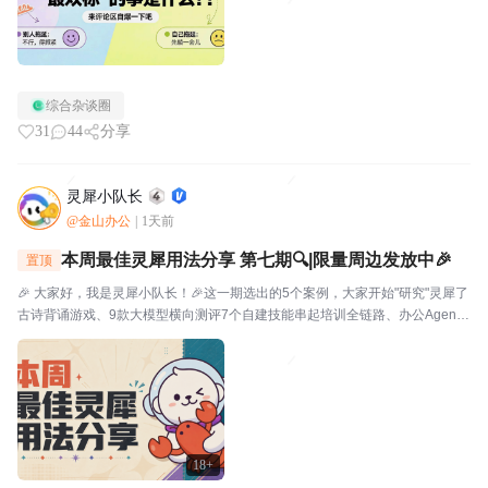
综合杂谈圈
31
44
分享
灵犀小队长
@金山办公
|
1天前
本周最佳灵犀用法分享 第七期🔍|限量周边发放中🎉
置顶
🎉 大家好，我是灵犀小队长！🎉这一期选出的5个案例，大家开始"研究"灵犀了
古诗背诵游戏、9款大模型横向测评7个自建技能串起培训全链路、办公Agent
同台对比甚至灵犀还能杀毒查木马一起来看看这一期的硬核实践——👤墨云轩
一句话让灵犀自由发挥，给儿子做了个古诗背...
18+