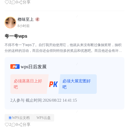
2
0
分享
橹味至上
8小时前
夸一夸wps
不得不夸一下wps了。自打我开始使用它，他就从来没有断过像抽奖呀，抽积
分的这样的活动，而且你还会得到特别多的奖品和优惠吧。而且他还会有许多
像你签到了，他会免费送你会员。不是一天就是一个小时，我之前就是不太想
充，但是后来因为wps太大方了，就充上了。祝wps...
wps日后发展
必须蒸蒸日上好
必须大展宏图好
吧
吧
2人参与
截止时间:2026/08/22 14:41:15
WPS云文档
WPS云盘
2
0
分享