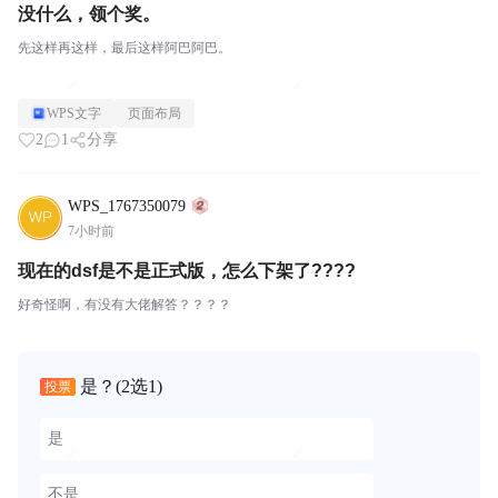
没什么，领个奖。
先这样再这样，最后这样阿巴阿巴。
WPS文字
页面布局
2
1
分享
WPS_1767350079
7小时前
现在的dsf是不是正式版，怎么下架了????
好奇怪啊，有没有大佬解答？？？？
是？
(2选1)
投票
是
不是