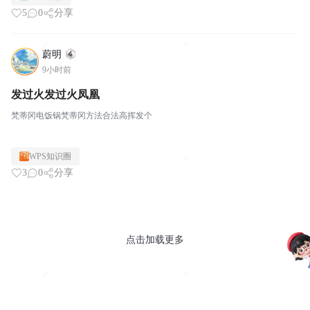
5
0
分享
蔚明
9小时前
发过火发过火凤凰
梵蒂冈电饭锅梵蒂冈方法合法高挥发个
WPS知识圈
3
0
分享
点击加载更多