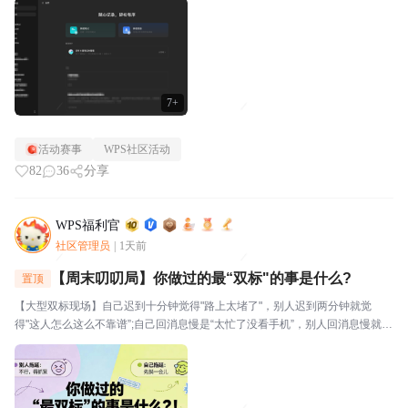
视。⭐关于WPS社区WPS社区（bbs.wps....
7+
活动赛事
WPS社区活动
82
36
分享
WPS福利官
社区管理员
|
1天前
【周末叨叨局】你做过的最“双标"的事是什么?
置顶
【大型双标现场】自己迟到十分钟觉得"路上太堵了"，别人迟到两分钟就觉
得"这人怎么这么不靠谱”;自己回消息慢是“太忙了没看手机”，别人回消息慢就是
“故意不回我吧”🔥玩法："我对自己___________,但对别人__________。我就
是这么双标。评论区坦...