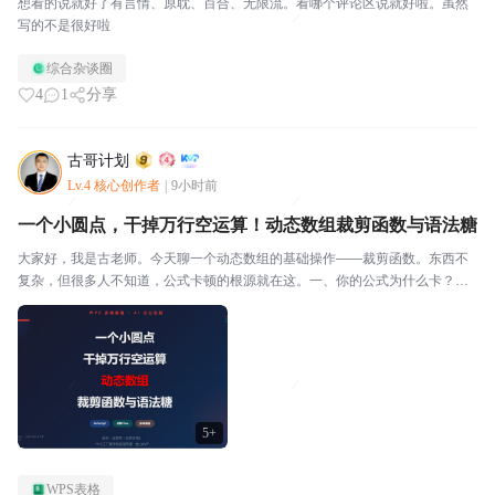
想看的说就好了有言情、原耽、百合、无限流。看哪个评论区说就好啦。虽然
写的不是很好啦
综合杂谈圈
4
1
分享
古哥计划
Lv.4 核心创作者
|
9小时前
一个小圆点，干掉万行空运算！动态数组裁剪函数与语法糖
大家好，我是古老师。今天聊一个动态数组的基础操作——裁剪函数。东西不
复杂，但很多人不知道，公式卡顿的根源就在这。一、你的公式为什么卡？你
写了个公式，引用 B:B 整列。表格里有效数据就8行。但 SUM(B:B) 会把整列1
04.8576万行全部跑一遍。8行...
5+
WPS表格