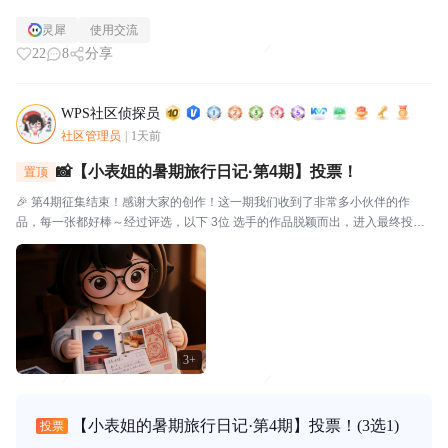
灵犀
使用交流
22
8
分享
WPS社区侦探员
社区管理员
|
1天前
📸【小表姐的暑期旅行日记·第4期】投票！
置顶
🎉 第4期征集结束！感谢大家的创作！这一期我们收到了非常多小伙伴的作
品，每一张都好棒～经过评选，以下 3位 选手的作品脱颖而出，进入最终投
票！🗳️ 入选作品🔴作品编号.01：【故宫月色·手帐拾光】创作者：帅羊帅提示
词/思路：小表姐穿着家居装，坐在在家中的书...
3+
【小表姐的暑期旅行日记·第4期】投票！
(3选1)
投票