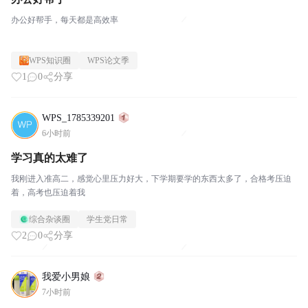
办公好帮手，每天都是高效率
WPS知识圈
WPS论文季
1
0
分享
WPS_1785339201
6小时前
学习真的太难了
我刚进入准高二，感觉心里压力好大，下学期要学的东西太多了，合格考压迫
着，高考也压迫着我
综合杂谈圈
学生党日常
2
0
分享
我爱小男娘
7小时前