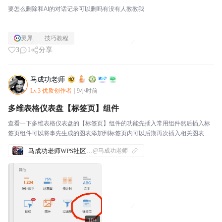
要怎么删除和AI的对话记录可以删吗有没有人教教我
灵犀
技巧教程
3
1
分享
马成功老师
Lv.3 优质创作者
|
9小时前
多维表格仪表盘【标签页】组件
查看一下多维表格仪表盘的【标签页】组件的功能先插入常用组件然后插入标
签页组件可以将事先生成的图表添加到标签页内可以后期再次插入相关图表组
件然后将插入的图表组件移动到相关标签页内：这样一来：不同的标签上就可
马成功老师WPS社区发帖合集
@马成功老师
以放置更多的图表根据需要，还可以添加标签：这样一来，...
10+