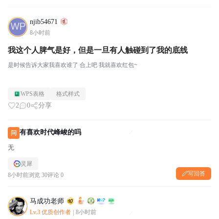
njib54671
8小时前
我这个人脾气是好，但是一旦有人触碰到了我的底线
是时候告诉大家我喜欢谁了 合上吧 我就喜欢红包~
WPS表格
格式样式
2
0
分享
有喜欢时代峰峻的吗
问
无
灵犀
写回答
8小时前
浏览 30
评论 0
马成功老师
Lv.3 优质创作者
|
8小时前