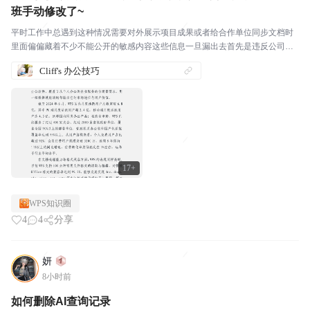
班手动修改了~
平时工作中总遇到这种情况需要对外展示项目成果或者给合作单位同步文档时
里面偏偏藏着不少不能公开的敏感内容这些信息一旦漏出去首先是违反公司内
部数据保密规定轻则被通报批评重则直接影响合作推进要是涉及客户隐私还可
Cliff's 办公技巧
能吃上官司赔违约金都不是没可能滴~要是以前我们这种小...
17+
WPS知识圈
4
4
分享
妍
8小时前
如何删除AI查询记录