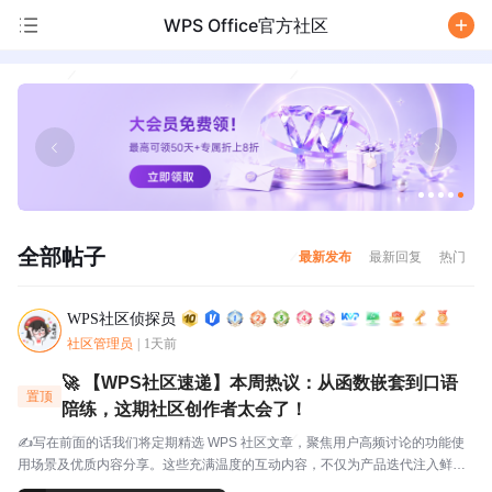
WPS Office官方社区
/
全部帖子
最新发布
最新回复
热门
WPS社区侦探员
社区管理员
|
1天前
🚀 【WPS社区速递】本周热议：从函数嵌套到口语
置顶
陪练，这期社区创作者太会了！
✍️写在前面的话我们将定期精选 WPS 社区文章，聚焦用户高频讨论的功能使
用场景及优质内容分享。这些充满温度的互动内容，不仅为产品迭代注入鲜活
灵感，更搭建起官方与用户的双向沟通桥梁，每一份分享都值得被看见与珍