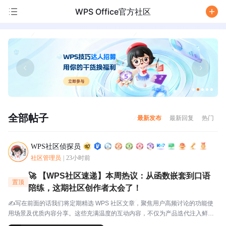
WPS Office官方社区
/
全部帖子
最新发布
最新回复
热门
WPS社区侦探员
社区管理员
|
23小时前
🚀 【WPS社区速递】本周热议：从函数嵌套到口语
置顶
陪练，这期社区创作者太会了！
✍️写在前面的话我们将定期精选 WPS 社区文章，聚焦用户高频讨论的功能使
用场景及优质内容分享。这些充满温度的互动内容，不仅为产品迭代注入鲜活
灵感，更搭建起官方与用户的双向沟通桥梁，每一份分享都值得被看见与珍