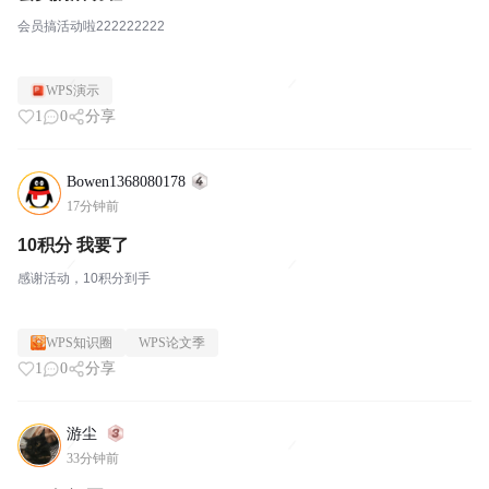
会员搞活动啦222222222
WPS演示
1
0
分享
Bowen1368080178
17分钟前
10积分 我要了
感谢活动，10积分到手
WPS知识圈
WPS论文季
1
0
分享
游尘
33分钟前