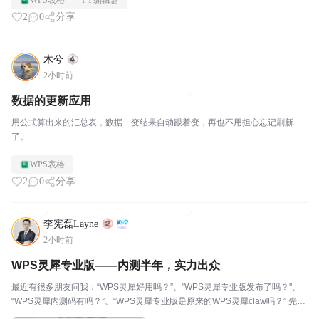
WPS表格
PY编辑器
2
0
分享
木兮
2小时前
数据的更新应用
用公式算出来的汇总表，数据一变结果自动跟着变，再也不用担心忘记刷新
了。
WPS表格
2
0
分享
李宪磊Layne
2小时前
WPS灵犀专业版——内测半年，实力出众
最近有很多朋友问我：“WPS灵犀好用吗？”、"WPS灵犀专业版发布了吗？"、
“WPS灵犀内测码有吗？”、“WPS灵犀专业版是原来的WPS灵犀claw吗？” 先说
下个人感受吧，从WPS灵犀内测至今，我一直在用，左手WPS灵犀claw（之前