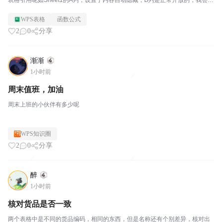
表格引用呢如Sheet1的A列，设置了内容自动隐藏，B列是正常开放的，我尝试
了用外部表格引用B列，引用不了，新建一个sheet2子表，C列的数据也不能被
WPS表格
函数公式
引用，请问怎么不能被引用的问题呀
2
0
分享
渐渐
1小时前
周末值班，加油
周末上班的小伙伴有多少呢
WPS知识圈
2
0
分享
醉
1小时前
核对货品是否一致
两个表格中是不同的货品编码，相同的东西，但是名称还有个别差异，核对出