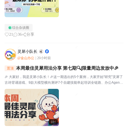
综合杂谈圈
21
36
分享
灵犀小队长
@金山办公
|
20小时前
本周最佳灵犀用法分享 第七期🔍|限量周边发放中🎉
置顶
🎉 大家好，我是灵犀小队长！🎉这一期选出的5个案例，大家开始"研究"灵犀了
古诗背诵游戏、9款大模型横向测评7个自建技能串起培训全链路、办公Agent
同台对比甚至灵犀还能杀毒查木马一起来看看这一期的硬核实践——👤墨云轩
一句话让灵犀自由发挥，给儿子做了个古诗背...
18+