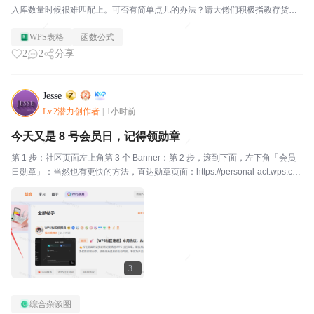
入库数量时候很难匹配上。可否有简单点儿的办法？请大佬们积极指教存货规
格型号销售单位数量存货规格型号单位数量易客多紫菜（千坛）50g*40袋袋5.
WPS表格
函数公式
00同一种东西紫菜50g*40袋袋5.00乌...
2
2
分享
Jesse
Lv.2潜力创作者
|
1小时前
今天又是 8 号会员日，记得领勋章
第 1 步：社区页面左上角第 3 个 Banner：第 2 步，滚到下面，左下角「会员
日勋章」：当然也有更快的方法，直达勋章页面：https://personal-act.wps.cn/
vip-spa/2024/badge-center#/这个月的勋章是《...
3+
综合杂谈圈