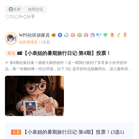
灵犀
使用交流
21
8
分享
WPS社区侦探员
社区管理员
|
1天前
📸【小表姐的暑期旅行日记·第4期】投票！
置顶
🎉 第4期征集结束！感谢大家的创作！这一期我们收到了非常多小伙伴的作
品，每一张都好棒～经过评选，以下 3位 选手的作品脱颖而出，进入最终投
票！🗳️ 入选作品🔴作品编号.01：【故宫月色·手帐拾光】创作者：帅羊帅提示
词/思路：小表姐穿着家居装，坐在在家中的书...
3+
【小表姐的暑期旅行日记·第4期】投票！
(3选1)
投票