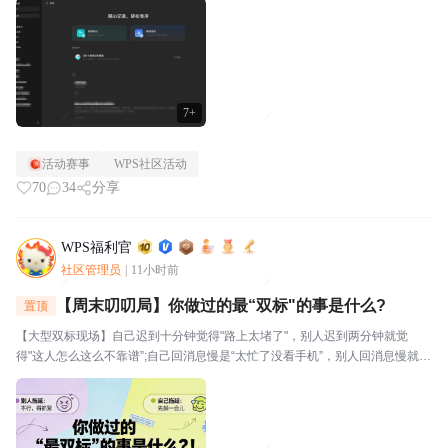
视。⭐关于WPS社区WPS社区（bbs.wps....
7+
活动赛事
WPS社区活动
70
34
分享
WPS福利官
社区管理员
|
11小时前
【周末叨叨局】你做过的最“双标"的事是什么?
置顶
【大型双标现场】自己迟到十分钟觉得"路上太堵了"，别人迟到两分钟就觉
得"这人怎么这么不靠谱”;自己回消息慢是“太忙了没看手机”，别人回消息慢就是
“故意不回我吧”🔥玩法："我对自己___________,但对别人__________。我就
是这么双标。评论区坦...