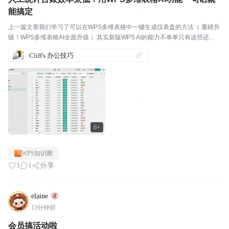
能搞定
上一篇文章我们学习了可以在WPS多维表格中一键生成仪表盘的方法（ 重磅升
级！WPS多维表格AI全面升级 ）其实新版WPS AI的能力不单单只有这些还有
很多适配各个行业的高效用法仅靠自然语言下发指令就能完成数据筛选、台账
Cliff's 办公技巧
整理以党费收缴统计场景为例可以在WPS...
6+
WPS知识圈
1
1
分享
elaine
13分钟前
会员搞活动啦