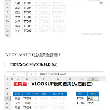
INDEX+MATCH 这组黄金搭档！
=INDEX(C:C,MATCH(J4,D:D,))