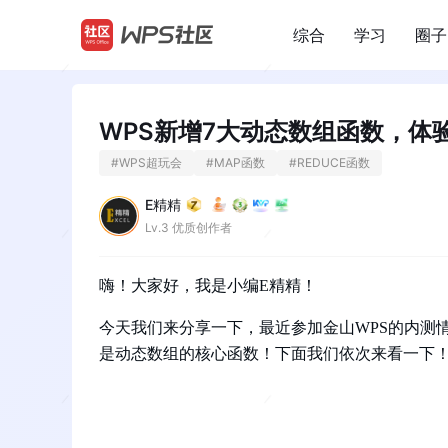
综合
学习
圈子
/
WPS新增7大动态数组函数，体
#
WPS超玩会
#
MAP函数
#
REDUCE函数
E精精
Lv.3 优质创作者
嗨！大家好，我是小编E精精！
今天我们来分享一下，最近参加金山WPS的内测
是动态数组的核心函数！下面我们依次来看一下