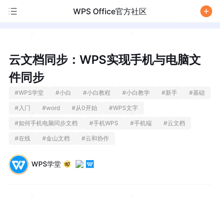
WPS Office官方社区
/
云文档同步：WPS实现手机与电脑文
件同步
#
WPS学堂
#
小白
#
小白教程
#
小白教学
#
新手
#
基础
#
入门
#
word
#
从0开始
#
WPS文字
#
如何手机电脑同步文档
#
手机WPS
#
手机端
#
云文档
#
在线
#
金山文档
#
云和协作
WPS学堂