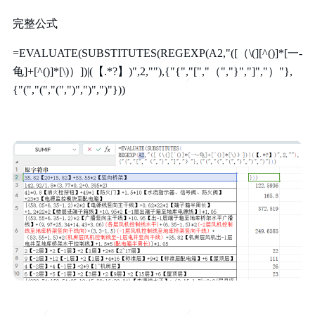
完整公式
=EVALUATE(SUBSTITUTES(REGEXP(A2,"([（\(][^()]*[一-
龟]+[^()]*[\)）])|(【.*?】)",2,""),{"{","[","（","}","]","）"},
{"(","(","(",")",")",")"}))