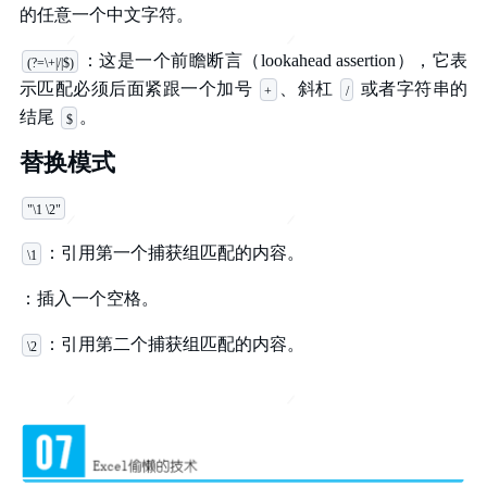
的任意一个中文字符。
：这是一个前瞻断言（lookahead assertion），它表
(?=\+|/|$)
示匹配必须后面紧跟一个加号
、斜杠
或者字符串的
+
/
结尾
。
$
替换模式
"\1 \2"
：引用第一个捕获组匹配的内容。
\1
：插入一个空格。
：引用第二个捕获组匹配的内容。
\2