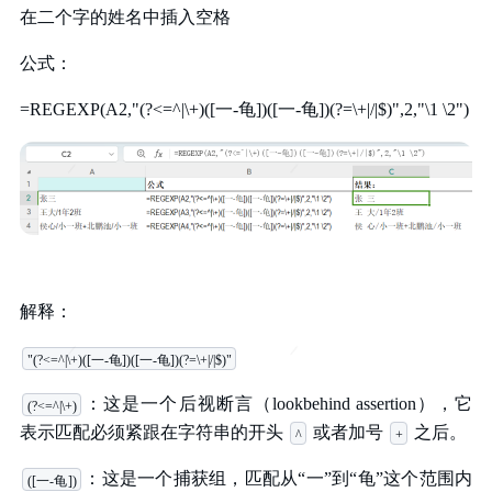
在二个字的姓名中插入空格
公式：
=REGEXP(A2,"(?<=^|\+)([一-龟])([一-龟])(?=\+|/|$)",2,"\1 \2")
解释：
"(?<=^|\+)([一-龟])([一-龟])(?=\+|/|$)"
：这是一个后视断言（lookbehind assertion），它
(?<=^|\+)
表示匹配必须紧跟在字符串的开头
或者加号
之后。
^
+
：这是一个捕获组，匹配从“一”到“龟”这个范围内
([一-龟])