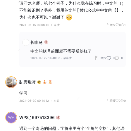
请问龙老师，第七个例子，为什么我在练习时，中文的（）
不能被识别？另外，我用英文的[]替代公式中中文的【】，
为什么也不可以？谢谢了
2024-07-15 07:08:40
广东省
举报
0
1
长嘶马
中文的括号前面就不需要反斜杠了
2024-09-22 14:40:37
·
湖南省
举报
0
0
亂雲飛渡
学习
2024-05-30 00:14:12
广东省
举报
0
0
WPS_1697518396
遇到一个奇葩的问题，字符串里有个“全角的空格“，其他语