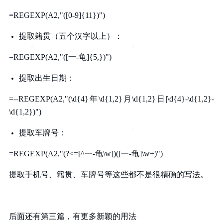
=REGEXP(A2,"([0-9]{11})")
提取籍贯（五个汉字以上）：
=REGEXP(A2,"([一-龟]{5,})")
提取出生日期：
=--REGEXP(A2,"(\d{4}年\d{1,2}月\d{1,2}日|\d{4}-\d{1,2}-
\d{1,2})")
提取车牌号：
=REGEXP(A2,"(?<=[^一-龟\w])([一-龟]\w+)")
提取手机号、籍贯、车牌号等这些都不是很精确的写法。
后面还有第三篇，有更多新颖的用法