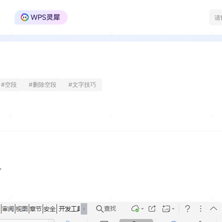
WPS Office官方社区
#
空段
#
删除空段
#
文字技巧
。