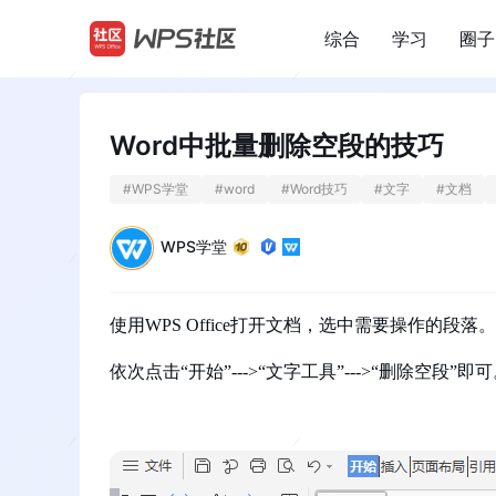
综合
学习
圈子
/
Word中批量删除空段的技巧
#
WPS学堂
#
word
#
Word技巧
#
文字
#
文档
WPS学堂
使用WPS Office打开文档，选中需要操作的段落。
依次点击
“开始”--->“文字工具”--->“
删除空段
”
即可