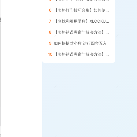
6
【表格打印技巧合集】如何使用表格的 分页预览功能
7
【查找和引用函数】XLOOKUP函数的 使用方法
8
【表格错误弹窗与解决方法】如何处理引用其它表格 数据更新的提示框
9
如何快捷对小数 进行四舍五入
10
【表格错误弹窗与解决方法】如何删除表格内的 空格和空白字符