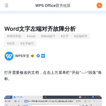
WPS Office官方社区
/
Word文字左端对齐故障分析
#
WPS学堂
#
word
#
Word技巧
#
文字
#
左端对齐
#
对齐
#
文字技巧
WPS学堂
打开需要修改的文档，点击上方菜单栏“开始”--->“段落”角
标。