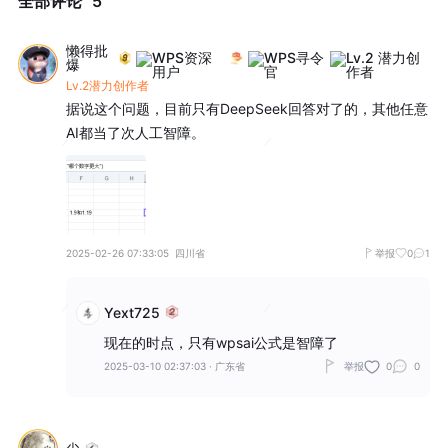
全部评论
5
懒得批
爆
Lv.2潜力创作者
据说这个问题，目前只有DeepSeek回答对了的，其他任意
AI都当了次人工智障。
2025-02-26 07:33:05
四川省
举报
0
1
Yext725
现在的时点，只有wpsai公式是智障了
2025-03-10 02:37:03
·
广东省
举报
0
0