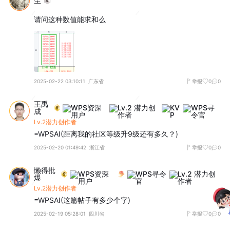
尘
请问这种数值能求和么
2025-02-22 03:10:11
广东省
举报
0
0
王禹
成
Lv.2潜力创作者
=WPSAI(距离我的社区等级升9级还有多久？)
2025-02-20 01:49:42
浙江省
举报
0
0
懒得批
爆
Lv.2潜力创作者
=WPSAI(这篇帖子有多少个字)
2025-02-19 05:28:01
四川省
举报
0
0