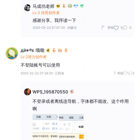
马成功老师
Lv.3 优质创作者
感谢分享。我拜读一下
2025-02-23 07:07:33
·
内蒙古
举报
0
0
дй※®ε 哦嘞
Lv.2潜力创作者
不登陆账号可以使用
2025-02-22 07:34:20
江西省
举报
1
2
WPS_195870550
不登录或者离线连导航，字体都不能改。这个咋用
啊