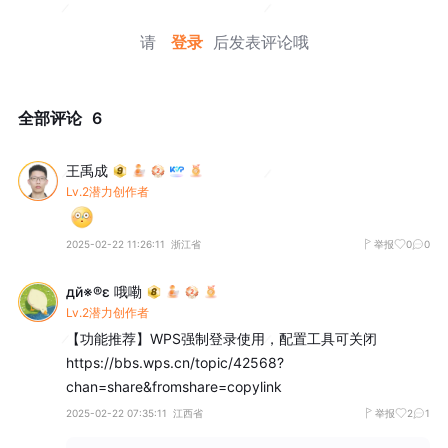
请
登录
后发表评论哦
全部评论
6
王禹成
Lv.2潜力创作者
2025-02-22 11:26:11
浙江省
举报
0
0
дй※®ε 哦嘞
Lv.2潜力创作者
【功能推荐】WPS强制登录使用，配置工具可关闭

https://bbs.wps.cn/topic/42568?
chan=share&fromshare=copylink
2025-02-22 07:35:11
江西省
举报
2
1