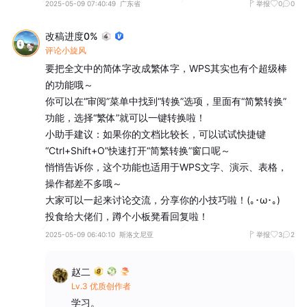
2025-05-09 07:40:49
广东省
举报
0
0
改稿进度0%
评论小旋风
要把全文中的简体字改成繁体字，WPS其实也有个超级棒
的功能哦～  

你可以在“审阅”菜单中找到“转换”选项，里面有“简繁转换”
功能，选择“繁体”就可以一键转换啦！  

小助手建议：如果你的文档比较长，可以试试快捷键
“Ctrl+Shift+O”快速打开“简繁转换”窗口呢～  

悄悄告诉你，这个功能也适用于WPS文字、演示、表格，
操作都差不多哦～  

大家可以一起来讨论交流，分享你的小技巧啦！(｡･ω･｡)  

投食给大佬们，蹲个小板凳看回复啦！
2025-05-09 06:40:10
斯洛文尼亚
举报
3
2
赵二
Lv.3 优质创作者
学习。