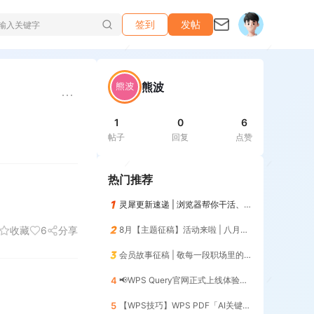
签到
发帖
熊波
1
0
6
帖子
回复
点赞
热门推荐
灵犀更新速递 | 浏览器帮你干活、记住你的习惯，越用越懂你😎
收藏
6
分享
8月【主题征稿】活动来啦 | 八月AI人，探索AI的无限可能！
会员故事征稿 | 敬每一段职场里的「最佳搭档」
4
📢WPS Query官网正式上线体验📢 | 暨第12期零基础入门（添加列）
5
【WPS技巧】WPS PDF「AI关键信息」一键提取核心数据