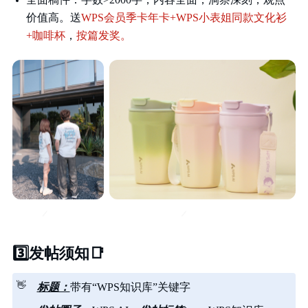
价值高。送
WPS会员季卡年卡+WPS小表姐同款文化衫
+咖啡杯
，
按篇发奖。
3️⃣
发帖须知
📑
👋
标题：
带有“WPS知识库”关键字