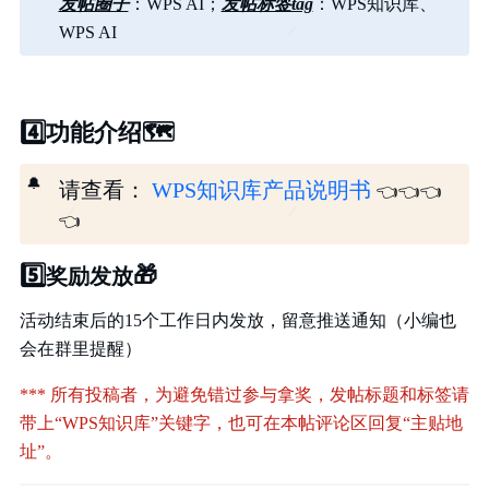
发帖圈子
：WPS AI；
发帖标签tag
：WPS知识库、
WPS AI
4️⃣
功能介绍
🗺️
🔔
请查看：
WPS知识库产品说明书
👈
👈
👈
👈
5️⃣
🎁
奖励发放
活动结束后的15个工作日内发放，留意推送通知（小编也
会在群里提醒）
*** 所有投稿者，为避免错过参与拿奖，发帖标题和标签请
带上“WPS知识库”关键字，也可在本帖评论区回复“主贴地
址”。