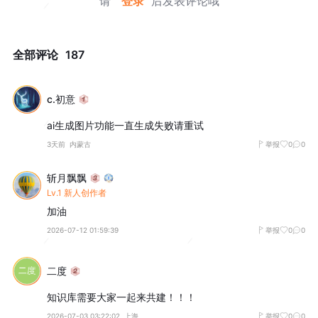
请
登录
后发表评论哦
全部评论
187
c.初意
ai生成图片功能一直生成失败请重试
3天前
内蒙古
举报
0
0
斩月飘飘
Lv.1 新人创作者
加油
2026-07-12 01:59:39
举报
0
0
二度
知识库需要大家一起来共建！！！
2026-07-03 03:22:02
上海
举报
0
0