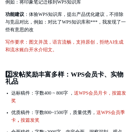
例如：将印象笔记迁移到WPS知识库
功能建议
：体验WPS知识库，提出产品优化建议，不排除
与竞品对比，例如：对比了WPS知识库和***，我发现了一
些有意思的改
写作要求：图文并茂，语言流畅，支持原创，拒绝AI生成
和流水账白开水介绍文。
2️⃣
发帖奖励丰富多样：WPS会员卡、实物
礼品
达标稿件：
字数400 ~ 800字 ，
送WPS会员月卡，按篇发
奖
优质稿件：
字数800~1500字，质量优秀，
送WPS会员季
卡
，
按篇发奖
全面稿件：
字数>2000字，内容全面，洞察深刻，观点