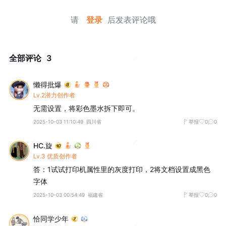
请
登录
后发表评论哦
全部评论
3
懒得批爆
Lv.2潜力创作者
无需设置，将彩色墨水拆下即可。
2025-10-03 11:10:49
四川省
举报
0
0
HC.旋
Lv.3 优质创作者
答：1试试打印机属性里的灰度打印，2将文档设置成黑色
字体
2025-10-03 00:54:49
福建省
举报
0
0
恰同学少年