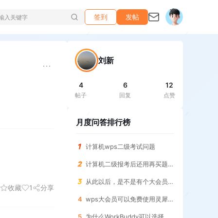
签到
发帖
刘新
4
6
12
帖子
回复
点赞
月度问答排行榜
计算机wps二级考试问题
计算机二级报考后还用再买题库吗
从此以后，是不是有个大会员PRO版本了？
收藏
1
分享
4
wps大会员可以免费使用灵犀专业版吗
5
为什么WorkBuddy可以选择思考的深度而灵犀没有