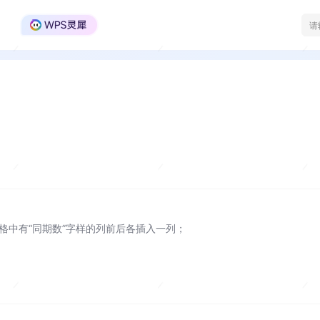
WPS Office官方社区
表格中有“同期数”字样的列前后各插入一列；